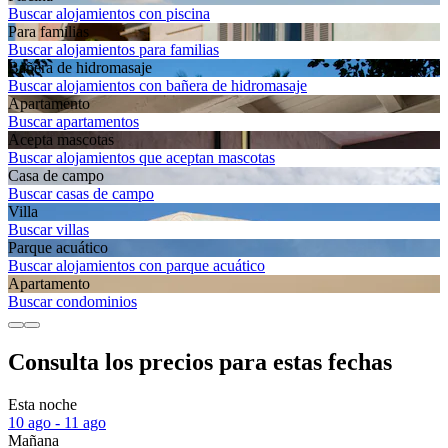
Buscar alojamientos con piscina
Para familias
Buscar alojamientos para familias
Bañera de hidromasaje
Buscar alojamientos con bañera de hidromasaje
Apartamento
Buscar apartamentos
Acepta mascotas
Buscar alojamientos que aceptan mascotas
Casa de campo
Buscar casas de campo
Villa
Buscar villas
Parque acuático
Buscar alojamientos con parque acuático
Apartamento
Buscar condominios
Consulta los precios para estas fechas
Esta noche
10 ago - 11 ago
Mañana