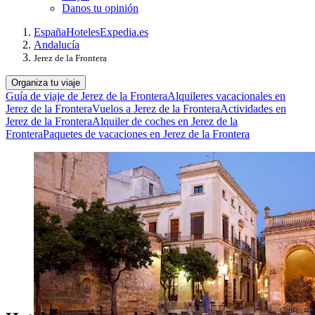
Danos tu opinión
España
Hoteles
Expedia.es
Andalucía
Jerez de la Frontera
Organiza tu viaje
Guía de viaje de Jerez de la Frontera
Alquileres vacacionales en
Jerez de la Frontera
Vuelos a Jerez de la Frontera
Actividades en
Jerez de la Frontera
Alquiler de coches en Jerez de la
Frontera
Paquetes de vacaciones en Jerez de la Frontera