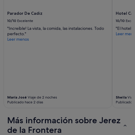
términos
y
condiciones
Parador De Cadiz
Hotel Cád
adicionales.
10/10
Excelente
10/10
Excel
"Increíble! La vista, la comida, las instalaciones. Todo
"El hotel 
perfecto."
Leer men
Leer menos
María José
Viaje de 2 noches
Sheila
Viaj
Publicado hace 2 días
Publicado h
Más información sobre Jerez
de la Frontera