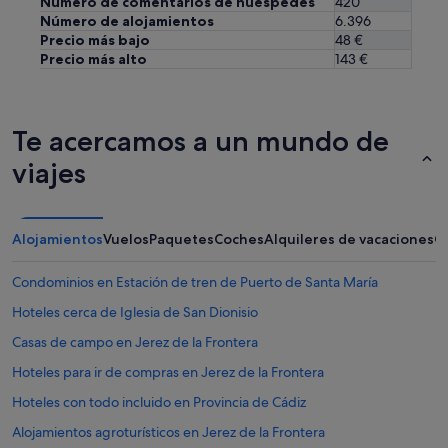
Número de comentarios de huéspedes
420
Número de alojamientos
6.396
Precio más bajo
48 €
Precio más alto
143 €
Te acercamos a un mundo de
viajes
Alojamientos
Vuelos
Paquetes
Coches
Alquileres de vacaciones
O
Condominios en Estación de tren de Puerto de Santa María
Hoteles cerca de Iglesia de San Dionisio
Casas de campo en Jerez de la Frontera
Hoteles para ir de compras en Jerez de la Frontera
Hoteles con todo incluido en Provincia de Cádiz
Alojamientos agroturísticos en Jerez de la Frontera