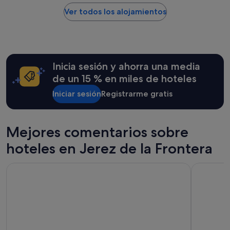
por
o
noche
Ver todos los alojamientos
.
encontrado
"
en
las
últimas
24 horas
Inicia sesión y ahorra una media
para
una
de un 15 % en miles de hoteles
estancia
Iniciar sesión
Registrarme gratis
de
1 noche
y
2 adultos.
Mejores comentarios sobre
Los
precios
hoteles en Jerez de la Frontera
y
la
Parador De Cadiz
Hotel Cádi
disponibilidad
están
sujetos
a
cambios.
Pueden
aplicarse