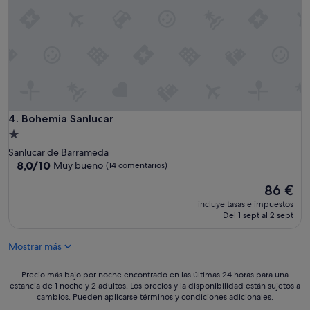
d
o
y
d
e
c
o
r
a
d
Bohemia Sanlucar
4. Bohemia Sanlucar
o
Alojamiento
c
de
o
Sanlucar de Barrameda
1.0 estrella
8.0
n
8,0/10
Muy bueno
(14 comentarios)
sobre
m
El
86 €
10,
u
precio
Muy
c
incluye tasas e impuestos
actual
bueno,
h
Del 1 sept al 2 sept
es
(14 comentarios)
o
de
e
Mostrar más
86 €
n
c
Precio
Precio más bajo por noche encontrado en las últimas 24 horas para una
a
estancia de 1 noche y 2 adultos. Los precios y la disponibilidad están sujetos a
más
n
cambios. Pueden aplicarse términos y condiciones adicionales.
bajo
t