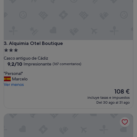
e
c
i
m
i
e
n
t
Alquimia Otel Boutique
3. Alquimia Otel Boutique
o
e
Alojamiento
s
de
Casco antiguo de Cádiz
t
3.0 estrellas
9.2
9,2/10
Impresionante
(167 comentarios)
á
sobre
m
"
"Personal"
10,
u
P
Marcelo
Impresionante,
y
e
Ver menos
(167 comentarios)
b
r
El
108 €
i
s
precio
incluye tasas e impuestos
e
o
actual
Del 30 ago al 31 ago
n
n
es
s
a
de
Bohemia Sanlucar
i
l
108 €
t
"
u
a