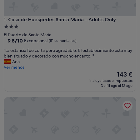
Casa de Huéspedes Santa María - Adults Only
1. Casa de Huéspedes Santa María - Adults Only
Alojamiento
de
El Puerto de Santa Maria
3.0 estrellas
9.8
9,8/10
Excepcional
(51 comentarios)
sobre
"
"La estancia fue corta pero agradable. El establecimiento está muy
10,
L
bien situado y decorado con mucho encanto. "
Excepcional,
a
Ana
(51 comentarios)
e
Ver menos
s
El
143 €
t
precio
incluye tasas e impuestos
a
actual
Del 11 ago al 12 ago
n
es
c
de
Hospedería IslaSol
i
143 €
a
f
u
e
c
o
r