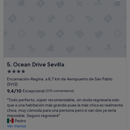
c
e
n
t
r
o
"
Ocean Drive Sevilla
5. Ocean Drive Sevilla
Alojamiento
de
Encarnación-Regina, a 8,7 km de Aeropuerto de San Pablo
4.0 estrellas
(SVQ)
9.4
9,4/10
Excepcional
(375 comentarios)
sobre
"
"Todo perfecto, súper recomendable, sin duda regresaría solo
10,
T
que a una habitación más grande pues la más chica es realmente
Excepcional,
o
chica, muy cómoda para una persona pero si van dos ya sería
(375 comentarios)
d
imposible. Seguro regresaré"
o
Pedro
p
Ver menos