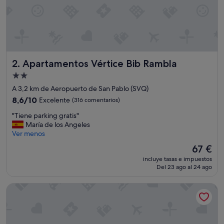
Apartamentos Vértice Bib Rambla
2. Apartamentos Vértice Bib Rambla
Alojamiento
de
A 3,2 km de Aeropuerto de San Pablo (SVQ)
2.0 estrellas
8.6
8,6/10
Excelente
(316 comentarios)
sobre
"
"Tiene parking gratis"
10,
T
María de los Angeles
Excelente,
i
Ver menos
(316 comentarios)
e
El
67 €
n
precio
incluye tasas e impuestos
e
actual
Del 23 ago al 24 ago
p
es
a
de
Hilton Garden Inn Sevilla
r
67 €
k
i
n
g