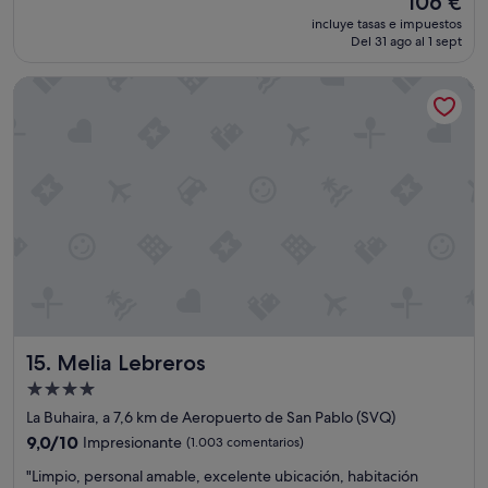
106 €
e
precio
i
incluye tasas e impuestos
l
actual
m
Del 31 ago al 1 sept
e
es
o
n
de
.
Melia Lebreros
t
106 €
"
e
h
o
t
e
l
s
i
b
u
s
c
a
Melia Lebreros
15. Melia Lebreros
r
p
Alojamiento
a
de
La Buhaira, a 7,6 km de Aeropuerto de San Pablo (SVQ)
s
4.0 estrellas
a
9.0
9,0/10
Impresionante
(1.003 comentarios)
r
sobre
"
"Limpio, personal amable, excelente ubicación, habitación
u
10,