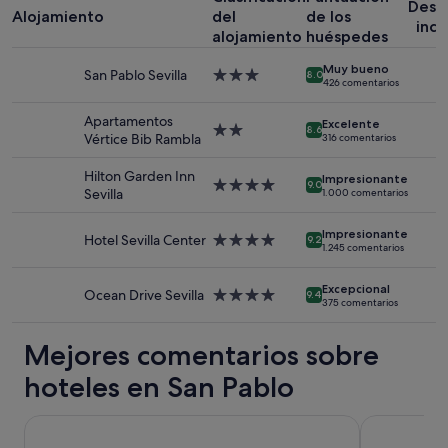
Desa
Alojamiento
del
de los
de
incl
1 noche
alojamiento
huéspedes
y
Muy bueno
2 adultos.
San Pablo Sevilla
Alojamiento
8.0
426 comentarios
Los
de
precios
3.0 estrellas
Apartamentos
y
Excelente
Alojamiento
8.6
Vértice Bib Rambla
316 comentarios
la
de
disponibilidad
2.0 estrellas
Hilton Garden Inn
están
Impresionante
Alojamiento
9.0
Sevilla
1.000 comentarios
sujetos
de
a
4.0 estrellas
cambios.
Impresionante
Hotel Sevilla Center
Alojamiento
9.2
1.245 comentarios
Pueden
de
aplicarse
4.0 estrellas
términos
Excepcional
Ocean Drive Sevilla
Alojamiento
9.4
y
375 comentarios
de
condiciones
4.0 estrellas
adicionales.
Mejores comentarios sobre
hoteles en San Pablo
Hotel Rey Alfonso X
Hotel Muril