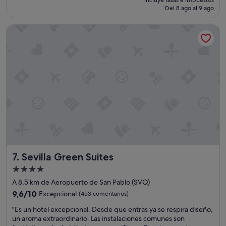
incluye tasas e impuestos
,
actual
Del 8 ago al 9 ago
s
es
i
de
Sevilla Green Suites
n
750 €
d
u
d
a
r
e
g
r
e
s
a
r
í
Sevilla Green Suites
7. Sevilla Green Suites
a
s
Alojamiento
o
de
A 8,5 km de Aeropuerto de San Pablo (SVQ)
l
4.0 estrellas
9.6
o
9,6/10
Excepcional
(453 comentarios)
sobre
q
"
"Es un hotel excepcional. Desde que entras ya se respira diseño,
10,
u
E
un aroma extraordinario. Las instalaciones comunes son
Excepcional,
e