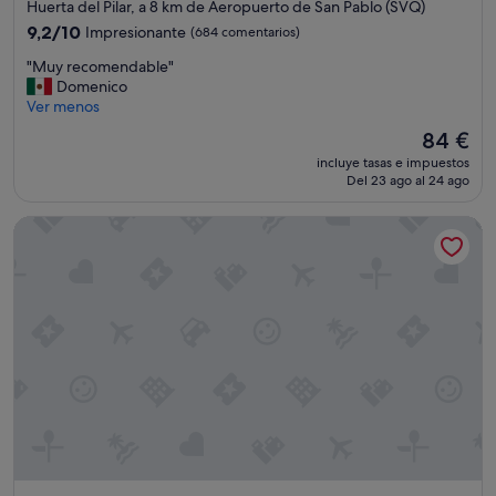
de
Huerta del Pilar, a 8 km de Aeropuerto de San Pablo (SVQ)
e
4.0 estrellas
l
9.2
9,2/10
Impresionante
(684 comentarios)
e
sobre
"
"Muy recomendable"
n
10,
M
Domenico
t
Impresionante,
u
Ver menos
e
(684 comentarios)
y
u
El
84 €
r
b
precio
incluye tasas e impuestos
e
i
actual
Del 23 ago al 24 ago
c
c
es
o
a
de
AC Hotel Sevilla Fórum by Marriott
m
c
84 €
e
i
n
ó
d
n
a
,
b
h
l
a
e
b
"
i
t
a
c
i
ó