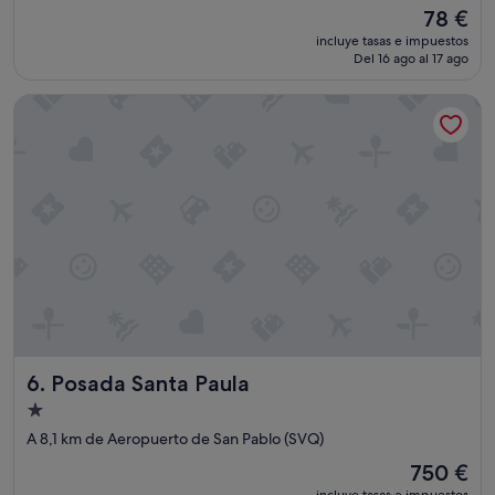
e
El
78 €
r
precio
incluye tasas e impuestos
f
actual
Del 16 ago al 17 ago
e
es
c
de
Posada Santa Paula
t
78 €
o
,
s
ú
p
e
r
r
e
c
o
m
e
Posada Santa Paula
6. Posada Santa Paula
n
d
Alojamiento
a
de
A 8,1 km de Aeropuerto de San Pablo (SVQ)
b
1.0 estrella
l
El
750 €
e
precio