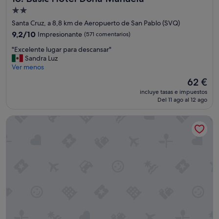
"
Alojamiento
de
Santa Cruz, a 8,8 km de Aeropuerto de San Pablo (SVQ)
2.0 estrellas
9.2
9,2/10
Impresionante
(571 comentarios)
sobre
"
"Excelente lugar para descansar"
10,
E
Sandra Luz
Impresionante,
x
Ver menos
(571 comentarios)
c
El
62 €
e
precio
incluye tasas e impuestos
l
actual
Del 11 ago al 12 ago
e
es
n
de
Hotel AACR Monteolivos
t
62 €
e
l
u
g
a
r
p
a
r
a
d