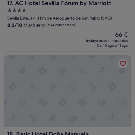
AC Hotel Sevilla Fórum by Marriott
17. AC Hotel Sevilla Fórum by Marriott
n
c
Alojamiento
ó
de
Sevilla Este, a 4,4 km de Aeropuerto de San Pablo (SVQ)
m
4.0 estrellas
8.2
o
8,2/10
Muy bueno
(604 comentarios)
sobre
d
El
66 €
10,
a
precio
Muy
,
incluye tasas e impuestos
actual
Del 10 ago al 11 ago
bueno,
c
es
(604 comentarios)
e
de
r
Basic Hotel Doña Manuela
66 €
c
a
d
e
l
a
e
s
t
a
c
i
ó
Basic Hotel Doña Manuela
n
18. Basic Hotel Doña Manuela