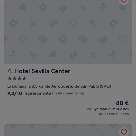
h
o
t
e
l
,
s
o
l
o
q
u
Hotel Sevilla Center
4. Hotel Sevilla Center
e
a
Alojamiento
l
de
La Buhaira, a 8,5 km de Aeropuerto de San Pablo (SVQ)
g
4.0 estrellas
o
9.2
9,2/10
Impresionante
(1.245 comentarios)
l
sobre
El
88 €
e
10,
precio
j
Impresionante,
incluye tasas e impuestos
actual
o
Del 10 ago al 11 ago
(1.245 comentarios)
es
s
de
d
Ocean Drive Sevilla
88 €
e
l