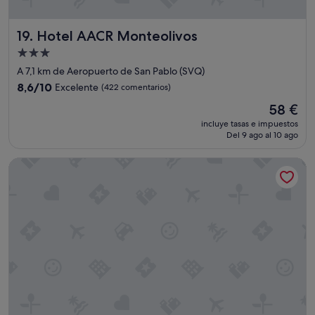
e
s
Hotel AACR Monteolivos
19. Hotel AACR Monteolivos
c
a
Alojamiento
n
de
A 7,1 km de Aeropuerto de San Pablo (SVQ)
s
3.0 estrellas
a
8.6
8,6/10
Excelente
(422 comentarios)
r
sobre
El
58 €
"
10,
precio
Excelente,
incluye tasas e impuestos
actual
Del 9 ago al 10 ago
(422 comentarios)
es
de
Ibis Budget Sevilla Aeropuerto
58 €