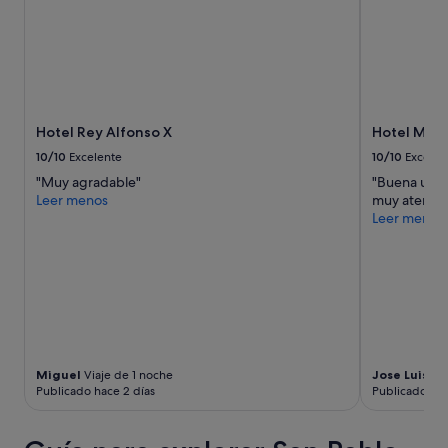
Hotel Rey Alfonso X
Hotel Muri
10/10
Excelente
10/10
Excelen
"Muy agradable"
"Buena ubic
Leer menos
muy atentos 
Leer menos
Miguel
Viaje de 1 noche
Jose Luis
Via
Publicado hace 2 días
Publicado hac