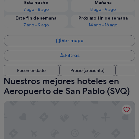
Esta noche
Mañana
7 ago - 8 ago
8 ago - 9 ago
Este fin de semana
Próximo fin de semana
7 ago - 9 ago
14 ago - 16 ago
Ver mapa
Filtros
Recomendado
Precio (creciente)
Di
Nuestros mejores hoteles en
Aeropuerto de San Pablo (SVQ)
San Pablo Sevilla