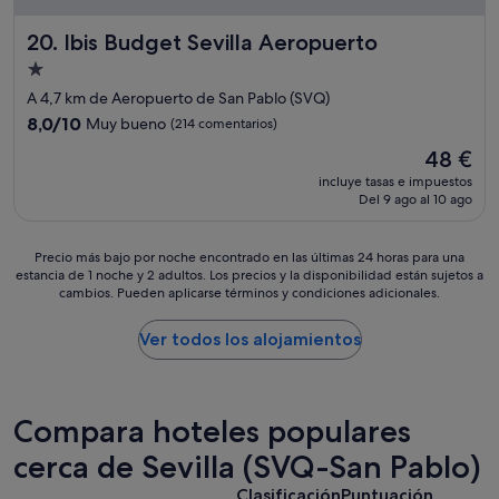
Ibis Budget Sevilla Aeropuerto
20. Ibis Budget Sevilla Aeropuerto
Alojamiento
de
A 4,7 km de Aeropuerto de San Pablo (SVQ)
1.0 estrella
8.0
8,0/10
Muy bueno
(214 comentarios)
sobre
El
48 €
10,
precio
Muy
incluye tasas e impuestos
actual
Del 9 ago al 10 ago
bueno,
es
(214 comentarios)
de
48 €
Precio
Precio más bajo por noche encontrado en las últimas 24 horas para una
estancia de 1 noche y 2 adultos. Los precios y la disponibilidad están sujetos a
más
cambios. Pueden aplicarse términos y condiciones adicionales.
bajo
por
noche
Ver todos los alojamientos
encontrado
en
las
últimas
Compara hoteles populares
24 horas
para
cerca de Sevilla (SVQ-San Pablo)
una
Clasificación
Puntuación
estancia