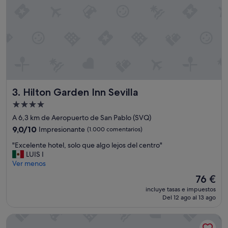
g
r
a
t
i
s
"
Hilton Garden Inn Sevilla
3. Hilton Garden Inn Sevilla
Alojamiento
de
A 6,3 km de Aeropuerto de San Pablo (SVQ)
4.0 estrellas
9.0
9,0/10
Impresionante
(1.000 comentarios)
sobre
"
"Excelente hotel, solo que algo lejos del centro"
10,
E
LUIS I
Impresionante,
x
Ver menos
(1.000 comentarios)
c
El
76 €
e
precio
incluye tasas e impuestos
l
actual
Del 12 ago al 13 ago
e
es
n
de
Hotel Sevilla Center
t
76 €
e