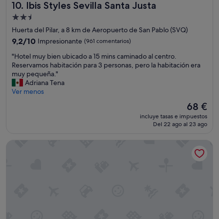
Ibis Styles Sevilla Santa Justa
a
10. Ibis Styles Sevilla Santa Justa
n
s
a
Alojamiento
i
p
de
Huerta del Pilar, a 8 km de Aeropuerto de San Pablo (SVQ)
n
e
2.5 estrellas
s
9.2
9,2/10
Impresionante
r
(961 comentarios)
t
sobre
o
"
"Hotel muy bien ubicado a 15 mins caminado al centro.
a
10,
s
H
Reservamos habitación para 3 personas, pero la habitación era
l
Impresionante,
i
o
muy pequeña."
a
(961 comentarios)
v
t
Adriana Tena
c
a
e
Ver menos
i
n
l
o
d
El
68 €
m
n
o
precio
incluye tasas e impuestos
u
e
s
actual
Del 22 ago al 23 ago
y
s
y
es
b
c
a
de
Occidental Sevilla Viapol
i
o
s
68 €
e
m
e
n
u
r
u
n
í
b
e
a
i
s
i
c
s
m
a
o
p
d
n
o