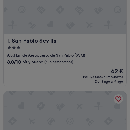
San Pablo Sevilla
1. San Pablo Sevilla
Alojamiento
de
A 3,1 km de Aeropuerto de San Pablo (SVQ)
3.0 estrellas
8.0
8,0/10
Muy bueno
(426 comentarios)
sobre
El
62 €
10,
precio
Muy
incluye tasas e impuestos
actual
Del 8 ago al 9 ago
bueno,
es
(426 comentarios)
de
Apartamentos Vértice Bib Rambla
62 €