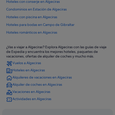
Hoteles con conserje en Algeciras
Condominios en Estación de Algeciras
Hoteles con piscina en Algeciras
Hoteles para bodas en Campo de Gibraltar
Hoteles románticos en Algeciras
Casas barco en Algeciras
¿Vas a viajar a Algeciras? Explora Algeciras con las guías de viaje
Hoteles de lujo en Algeciras
de Expedia y encuentra los mejores hoteles, paquetes de
Hoteles de 4 estrellas en Algeciras
vacaciones, ofertas de alquiler de coches y mucho más.
Vuelos a Algeciras
Hoteles con wifi en Algeciras
Hoteles en Algeciras
Albergues en Algeciras
Alquileres de vacaciones en Algeciras
Hoteles de 3 estrellas en Algeciras
Alquiler de coches en Algeciras
Alojamientos agroturísticos en Algeciras
Vacaciones en Algeciras
Algeciras hoteles
Actividades en Algeciras
Cabañas en Campo de Gibraltar
Hoteles en la playa en Algeciras