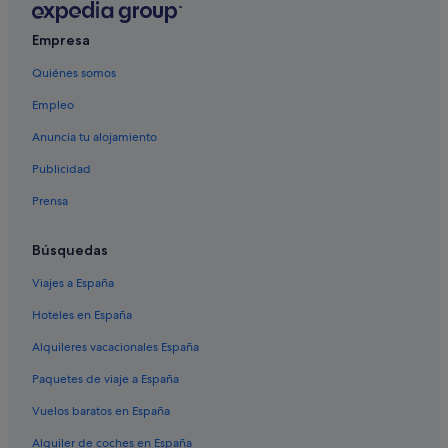
Hoteles baratos en Algeciras
Hoteles con spa en Campo de Gibraltar
Empresa
Hoteles cerca de Estación de Algeciras
Quiénes somos
Hoteles para familias en Algeciras
Empleo
Apartamentos en Campo de Gibraltar
Anuncia tu alojamiento
Hoteles cerca de RENFE
Publicidad
Casas barco en Estación de Algeciras
Prensa
B&B en Campo de Gibraltar
Chalets en Algeciras
Búsquedas
Apartoteles en Algeciras
Viajes a España
Hoteles cerca de Helipuerto de Algeciras
Hoteles en España
Condominios en Algeciras
Alquileres vacacionales España
Hoteles cerca de Terminal Puerto de Algeciras
Paquetes de viaje a España
Hoteles con todo incluido en Algeciras
Vuelos baratos en España
Hoteles para bodas en Algeciras
Alquiler de coches en España