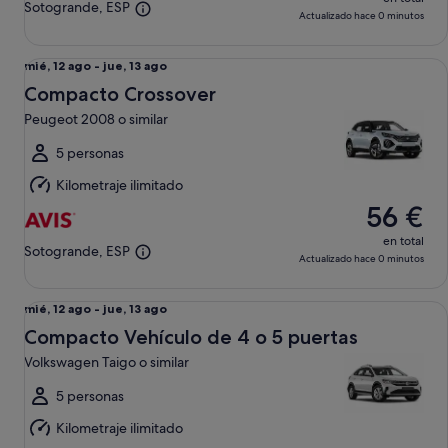
Sotogrande, ESP
Actualizado hace 0 minutos
Compacto Crossover Peugeot 2008 o similar
Del
mié, 12 ago - jue, 13 ago
mié,
Compacto Crossover
12
Peugeot 2008 o similar
ago
al
5 personas
jue,
Kilometraje ilimitado
13
56 €
ago
en total
Sotogrande, ESP
Actualizado hace 0 minutos
Compacto Vehículo de 4 o 5 puertas Volkswagen Taigo o sim
Del
mié, 12 ago - jue, 13 ago
mié,
Compacto Vehículo de 4 o 5 puertas
12
Volkswagen Taigo o similar
ago
al
5 personas
jue,
Kilometraje ilimitado
13