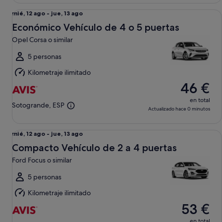
Económico Vehículo de 4 o 5 puertas Opel Corsa o similar
Del
mié, 12 ago - jue, 13 ago
mié,
Económico Vehículo de 4 o 5 puertas
12
Opel Corsa o similar
ago
al
5 personas
jue,
Kilometraje ilimitado
13
46 €
ago
en total
Sotogrande, ESP
Actualizado hace 0 minutos
Compacto Vehículo de 2 a 4 puertas Ford Focus o similar
Del
mié, 12 ago - jue, 13 ago
mié,
Compacto Vehículo de 2 a 4 puertas
12
Ford Focus o similar
ago
al
5 personas
jue,
Kilometraje ilimitado
13
53 €
ago
en total