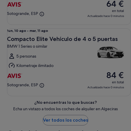
64 €
ago
en total
Sotogrande, ESP
Actualizado hace 0 minutos
Compacto Elite Vehículo de 4 o 5 puertas BMW 1 Series o si
Del
lun, 10 ago - mar, 11 ago
lun,
Compacto Elite Vehículo de 4 o 5 puertas
10
BMW 1 Series o similar
ago
al
5 personas
mar,
Kilometraje ilimitado
11
84 €
ago
en total
Sotogrande, ESP
Actualizado hace 0 minutos
¿No encuentras lo que buscas?
Echa un vistazo a todos los coches de alquiler en Algeciras
Ver todos los coches