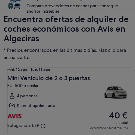
Compara proveedores de coches para conseguir
ahorros increíbles
Encuentra ofertas de alquiler de
coches económicos con Avis en
Algeciras
* Precios encontrados en las últimas 6 días. Haz clic para
actualizarlos.
Mini Vehículo de 2 o 3 puertas Fiat 500 o similar
Del
mié, 12 ago - jue, 13 ago
mié,
Mini Vehículo de 2 o 3 puertas
12
Fiat 500 o similar
ago
al
4 personas
jue,
Kilometraje ilimitado
13
40 €
ago
en total
Sotogrande, ESP
Actualizado hace 0 minutos