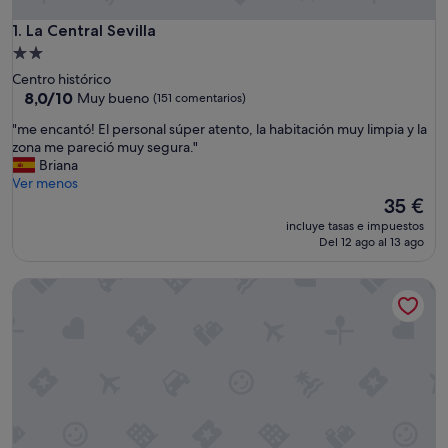
La Central Sevilla
1. La Central Sevilla
Alojamiento
de
Centro histórico
2.0 estrellas
8.0
8,0/10
Muy bueno
(151 comentarios)
sobre
"
"me encantó! El personal súper atento, la habitación muy limpia y la
10,
m
zona me pareció muy segura."
Muy
e
Briana
bueno,
e
Ver menos
(151 comentarios)
n
El
35 €
c
precio
incluye tasas e impuestos
a
actual
Del 12 ago al 13 ago
n
es
t
de
Pensión dulces sueños
ó
35 €
!
E
l
p
e
r
s
o