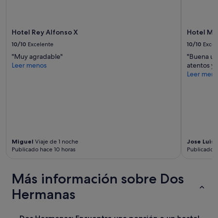
aplicarse
n
términos
i
y
b
condiciones
Hotel Rey Alfonso X
Hotel Mur
i
adicionales.
l
10/10
Excelente
10/10
Excel
i
"Muy agradable"
"Buena ub
d
Leer menos
atentos y 
a
Leer men
d
f
u
e
r
o
n
f
Miguel
Viaje de 1 noche
Jose Luis
V
l
Publicado hace 10 horas
Publicado h
e
x
i
Más información sobre Dos
b
Hermanas
l
e
s
c