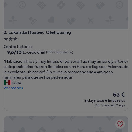
ó
n
m
u
y
l
Lukanda Hospec Olehousing
3. Lukanda Hospec Olehousing
i
m
Alojamiento
p
de
Centro histórico
i
3.0 estrellas
9.6
9,6/10
Excepcional
(119 comentarios)
a
sobre
y
"
"Habitacion linda y muy limpia, el personal fue muy amable y al tener
10,
l
H
la disponibilidad fueron flexibles con mi hora de llegada. Ademas de
Excepcional,
a
a
la excelente ubicación! Sin duda lo recomendaría a amigos y
(119 comentarios)
z
b
familiares para que se hospeden aquí"
o
i
Laura
n
t
Ver menos
a
a
El
53 €
m
c
precio
incluye tasas e impuestos
e
i
actual
Del 9 ago al 10 ago
p
o
es
a
n
de
Pension Nuevo Suizo
r
l
53 €
e
i
c
n