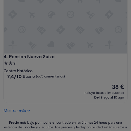
i
d
ó
a
m
y
u
m
y
u
s
y
e
l
g
i
u
m
r
p
a
i
Pension Nuevo Suizo
4. Pension Nuevo Suizo
.
a
Alojamiento
"
,
de
Centro histórico
e
2.5 estrellas
7.4
7,4/10
Bueno
(665 comentarios)
l
sobre
p
El
38 €
10,
e
precio
Bueno,
r
incluye tasas e impuestos
actual
(665 comentarios)
Del 9 ago al 10 ago
s
es
o
de
n
Mostrar más
38 €
a
l
Precio
Precio más bajo por noche encontrado en las últimas 24 horas para una
f
estancia de 1 noche y 2 adultos. Los precios y la disponibilidad están sujetos a
más
u