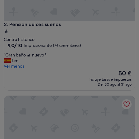
n
a
l
s
ú
Pensión dulces sueños
2. Pensión dulces sueños
p
Alojamiento
e
de
Centro histórico
r
1.0 estrella
9.0
9,0/10
Impresionante
(74 comentarios)
a
sobre
t
"
"Gran baño 🚽 nuevo "
10,
e
G
tim
Impresionante,
n
r
Ver menos
(74 comentarios)
t
a
El
50 €
o
n
precio
,
incluye tasas e impuestos
b
actual
Del 30 ago al 31 ago
l
a
es
a
ñ
de
h
Lukanda Hospec Olehousing
o
50 €
a
🚽
b
n
i
u
t
e
a
v
c
o
i
"