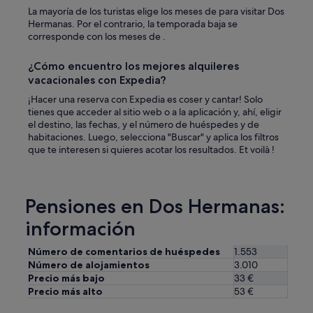
d
La mayoría de los turistas elige los meses de para visitar Dos
e
Hermanas. Por el contrario, la temporada baja se
l
corresponde con los meses de .
a
e
x
¿Cómo encuentro los mejores alquileres
c
vacacionales con Expedia?
e
¡Hacer una reserva con Expedia es coser y cantar! Solo
l
tienes que acceder al sitio web o a la aplicación y, ahí, eligir
e
el destino, las fechas, y el número de huéspedes y de
n
habitaciones. Luego, selecciona "Buscar" y aplica los filtros
t
que te interesen si quieres acotar los resultados. Et voilà !
e
u
b
i
Pensiones en Dos Hermanas:
c
a
información
c
i
Número de comentarios de huéspedes
1.553
ó
n
Número de alojamientos
3.010
!
Precio más bajo
33 €
S
Precio más alto
53 €
i