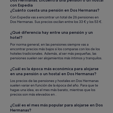
Dos Hermanas: Encuentra una pensión o un hostal
o
con Expedia
n
¿Cuánto cuesta una pensión en Dos Hermanas?
m
Con Expedia vas a encontrar un total de 26 pensiones en
i
Dos Hermanas. Sus precios oscilan entre los 33 € y los 53 €.
h
o
r
¿Qué diferencia hay entre una pensión y un
a
hotel?
d
Por norma general, en las pensiones siempre vas a
e
encontrar precios más bajos si los comparas con los de los
l
hoteles tradicionales. Además, al ser más pequeñas, las
l
pensiones suelen ser alojamientos más íntimos y tranquilos.
e
g
a
¿Cuál es la época más económica para alojarse
d
en una pensión o un hostal en Dos Hermanas?
a
Los precios de las pensiones y hostales en Dos Hermanas
.
suelen variar en función de la época del año. Para que te
A
hagas una idea, es el mes más barato, mientras que los
d
precios son más elevados en .
e
m
a
¿Cuál es el mes más popular para alojarse en Dos
s
Hermanas?