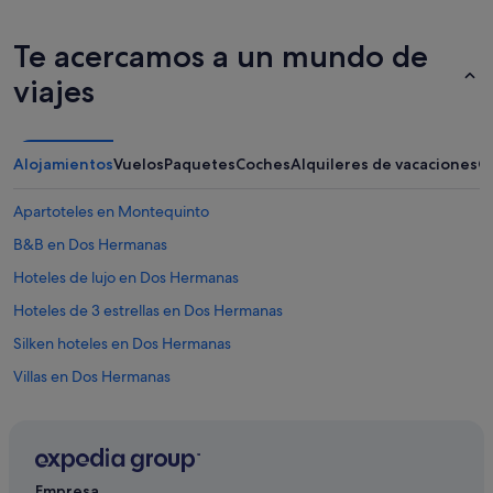
n
d
u
Te acercamos a un mundo de
d
a
viajes
l
o
r
e
Alojamientos
Vuelos
Paquetes
Coches
Alquileres de vacaciones
O
c
o
Apartoteles en Montequinto
m
e
B&B en Dos Hermanas
n
Hoteles de lujo en Dos Hermanas
d
a
Hoteles de 3 estrellas en Dos Hermanas
r
í
Silken hoteles en Dos Hermanas
a
Villas en Dos Hermanas
a
a
Cabañas en Dos Hermanas
m
i
Hoteles que aceptan mascotas en Dos Hermanas
g
Hoteles para bodas en Dos Hermanas
o
Empresa