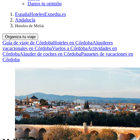
Danos tu opinión
España
Hoteles
Expedia.es
Andalucía
Hoteles de Meliá
Organiza tu viaje
Guía de viaje de Córdoba
Hoteles en Córdoba
Alquileres
vacacionales en Córdoba
Vuelos a Córdoba
Actividades en
Córdoba
Alquiler de coches en Córdoba
Paquetes de vacaciones en
Córdoba