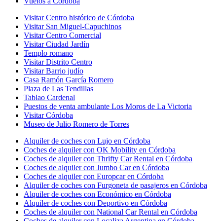
Vuelos a Córdoba
Visitar Centro histórico de Córdoba
Visitar San Miguel-Capuchinos
Visitar Centro Comercial
Visitar Ciudad Jardín
Templo romano
Visitar Distrito Centro
Visitar Barrio judío
Casa Ramón García Romero
Plaza de Las Tendillas
Tablao Cardenal
Puestos de venta ambulante Los Moros de La Victoria
Visitar Córdoba
Museo de Julio Romero de Torres
Alquiler de coches con Lujo en Córdoba
Coches de alquiler con OK Mobility en Córdoba
Coches de alquiler con Thrifty Car Rental en Córdoba
Coches de alquiler con Jumbo Car en Córdoba
Coches de alquiler con Europcar en Córdoba
Alquiler de coches con Furgoneta de pasajeros en Córdoba
Alquiler de coches con Económico en Córdoba
Alquiler de coches con Deportivo en Córdoba
Coches de alquiler con National Car Rental en Córdoba
Coches de alquiler con Localiza Argentina en Córdoba