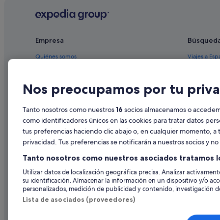
Hoteles con gimnasio en Punta Umbría
Hoteles de 4 estrellas en Punta Umbría
Empresa
Búsqued
Hoteles LGTBQIA en Punta Umbría
Villas en Punta Umbría
Quiénes somos
Viajes a Esp
Playa Senator hoteles en Punta Umbría
Empleo
Hoteles en 
Nos preocupamos por tu priva
Hoteles con spa en Punta Umbría
Anuncia tu alojamiento
Alquileres 
B&B en Punta Umbría
Publicidad
Paquetes de
Tanto nosotros como nuestros
16
socios almacenamos o accedemos
Hoteles cerca de Estadio Nuevo Colombino
Prensa
Vuelos bara
como identificadores únicos en las cookies para tratar datos per
Hoteles cerca de Reserva natural Marismas del Odiel
tus preferencias haciendo clic abajo o, en cualquier momento, a t
Alquiler de
privacidad. Tus preferencias se notificarán a nuestros socios y n
Albergues en Punta Umbría
Todos los a
Tanto nosotros como nuestros asociados tratamos l
Hoteles que aceptan mascotas en Punta Umbría
Utilizar datos de localización geográfica precisa. Analizar activamente
Hoteles para ir de compras en Punta Umbría
su identificación. Almacenar la información en un dispositivo y/o acc
Hoteles con piscina en Punta Umbría
personalizados, medición de publicidad y contenido, investigación de
Lista de asociados (proveedores)
Hoteles cerca de Monasterio de La Rábida
Casas de huéspedes en Punta Umbría