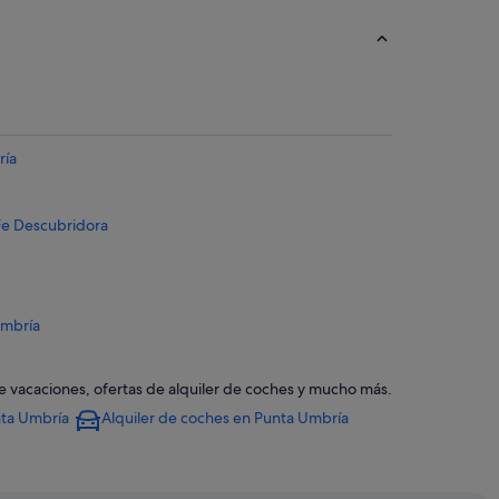
ría
Fe Descubridora
Umbría
Umbría
de vacaciones, ofertas de alquiler de coches y mucho más.
nta Umbría
Alquiler de coches en Punta Umbría
a
bría