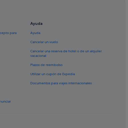
ia de Huelva
Ayuda
belas
xcepto para
Ayuda
Cancelar un vuelo
Cancelar una reserva de hotel o de un alquiler
vacacional
bría
Plazos de reembolso
Utilizar un cupón de Expedia
Documentos para viajes internacionales
unta Umbría
José Celestino Mutis
nunciar
a
 Huelva
ría