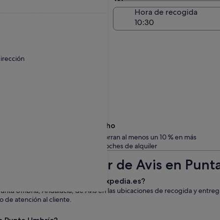
Entrega en el lugar de 
a de entrega
Hora de recogida
go
 un recargo.
irección
Date un capricho
Los miembros ahorran al menos un 10 % en más
de un millón de coches de alquiler
coches de alquiler de Avis en Punt
 de Avis en Punta Umbría con Expedia.es?
unta Umbría, Andalucía, de Avis en las ubicaciones de recogida y entre
o de atención al cliente.