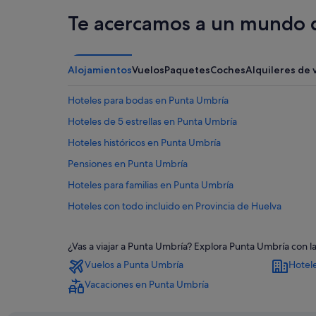
Te acercamos a un mundo d
Alojamientos
Vuelos
Paquetes
Coches
Alquileres de 
Hoteles para bodas en Punta Umbría
Hoteles de 5 estrellas en Punta Umbría
Hoteles históricos en Punta Umbría
Pensiones en Punta Umbría
Hoteles para familias en Punta Umbría
Hoteles con todo incluido en Provincia de Huelva
Chalets en Punta Umbría
¿Vas a viajar a Punta Umbría? Explora Punta Umbría con l
Casas barco en Punta Umbría
Vuelos a Punta Umbría
Hotel
Inturjoven hoteles en Punta Umbría
Vacaciones en Punta Umbría
Apartoteles en Punta Umbría
Hoteles de golf en Punta Umbría