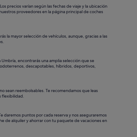
os precios varían según las fechas de viaje y la ubicación
nuestros proveedores en la página principal de coches
ás la mayor selección de vehículos, aunque, gracias a las
es.
ta Umbría, encontrarás una amplia selección que se
 todoterrenos, descapotables, híbridos, deportivos,
ros no sean reembolsables. Te recomendamos que leas
flexibilidad.
a. Te daremos puntos por cada reserva y nos aseguraremos
he de alquiler y ahorrar con tu paquete de vacaciones en