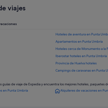
e viajes
vacaciones
Hoteles de aventura en Punta Umb
Apartamentos en Punta Umbría
Hoteles cerca de Monumento a la 
Iberostar hoteles en Punta Umbría
Provincia de Huelva hoteles
Campings de caravanas en Punta 
Hoteles con restaurante en Punta 
as guías de viaje de Expedia y encuentra los mejores hoteles, paquetes 
Hoteles baratos en Punta Umbría
es en Punta Umbría
Alquileres de vacaciones en Pu
Hoteles en la playa en Punta Umbrí
Hoteles de 3 estrellas en Punta Um
Punta Umbría hoteles