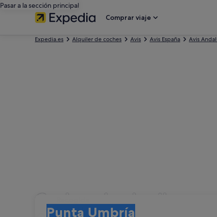
Pasar a la sección principal
Comprar viaje
Expedia.es
Alquiler de coches
Avis
Avis España
Avis Andal
Coches de alquiler co
Recogida
Recogida
Punta Umbría