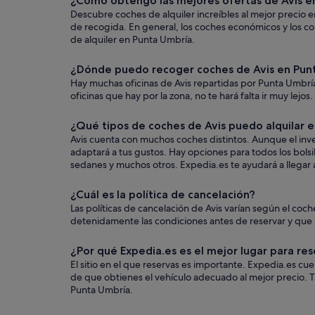
¿Cómo obtengo las mejores ofertas de Avis e
Descubre coches de alquiler increíbles al mejor precio e
de recogida. En general, los coches económicos y los c
de alquiler en Punta Umbría.
¿Dónde puedo recoger coches de Avis en Pun
Hay muchas oficinas de Avis repartidas por Punta Umbría.
oficinas que hay por la zona, no te hará falta ir muy lejo
¿Qué tipos de coches de Avis puedo alquilar 
Avis cuenta con muchos coches distintos. Aunque el inve
adaptará a tus gustos. Hay opciones para todos los bolsi
sedanes y muchos otros. Expedia.es te ayudará a llegar a
¿Cuál es la política de cancelación?
Las políticas de cancelación de Avis varían según el c
detenidamente las condiciones antes de reservar y que us
¿Por qué Expedia.es es el mejor lugar para res
El sitio en el que reservas es importante. Expedia.es c
de que obtienes el vehículo adecuado al mejor precio. 
Punta Umbría.