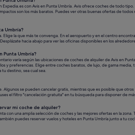
n Punta Umbría?
n Expedia.es con Avis en Punta Umbría. Avis ofrece coches de todo tipo. L
ompactos son los más baratos. Puedes ver otras buenas ofertas de todos 
ta Umbría?
 Elige la que más te convenga. En el aeropuerto y en el centro encontrar
s. Desplázate hacia abajo para ver las oficinas disponibles en los alrededor
en Punta Umbría?
ntario varía según las ubicaciones de coches de alquiler de Avis en Pun
llos y preferencias. Elige entre coches baratos, de lujo, de gama media,
 tu destino, sea cual sea.
oche. Algunos se pueden cancelar gratis, mientras que es posible que ot
es el filtro "cancelación gratuita" en tu búsqueda para disponer de más 
ervar mi coche de alquiler?
uenta con una amplia selección de coches y las mejores ofertas en la zon
También puedes reservar vuelos y hoteles en Punta Umbría junto a tu coc