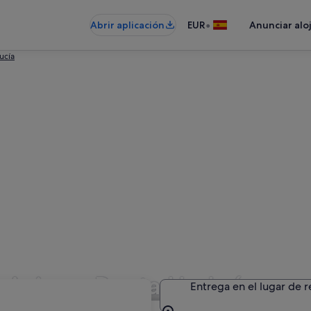
•
Abrir aplicación
EUR
Anunciar alo
ucía
n Avis en Punta Umbría
Entrega en el lugar de 