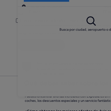
Recogida
Fecha de recogida
Fech
21 ago
22 a
Conductor menor de 30 años o mayor de 70
Es posible que los conductores jóvenes o los mayores deban pagar
Busca por ciudad, aeropuerto o d
Tengo un código de descuento
Buscar
No te preocupes si cambias de idea
Anulación sin penalización en una selección de
coches de alquiler
Qué debes saber sobre los 
¿Cuáles son las ventajas de alquilar un coche
Puedes encontrar ofertas increíbles con Expedia.es en P
coches, los descuentos especiales y un servicio fantástic