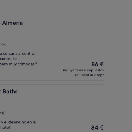
o Almería
ios)
a cercana al centro,
canos, las
El
86 €
 pero muy cómodas,"
precio
incluye tasas e impuestos
actual
Del 1 sept al 2 sept
es
de
86 €
t Baths
os)
e y el desayuno en la
El
84 €
 hotel"
precio