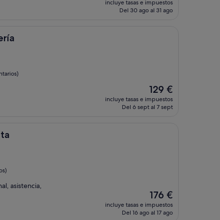
incluye tasas e impuestos
actual
Del 30 ago al 31 ago
es
de
84 €
ería
tarios)
El
129 €
precio
incluye tasas e impuestos
actual
Del 6 sept al 7 sept
es
de
129 €
ata
os)
al, asistencia,
El
176 €
precio
incluye tasas e impuestos
actual
Del 16 ago al 17 ago
es