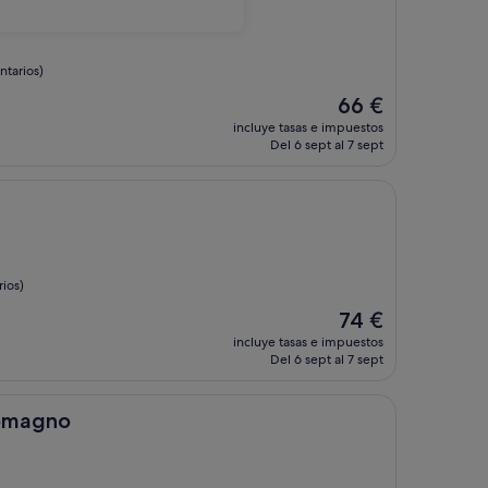
tarios)
El
66 €
precio
incluye tasas e impuestos
actual
Del 6 sept al 7 sept
es
de
66 €
ios)
El
74 €
precio
incluye tasas e impuestos
actual
Del 6 sept al 7 sept
es
de
74 €
omagno