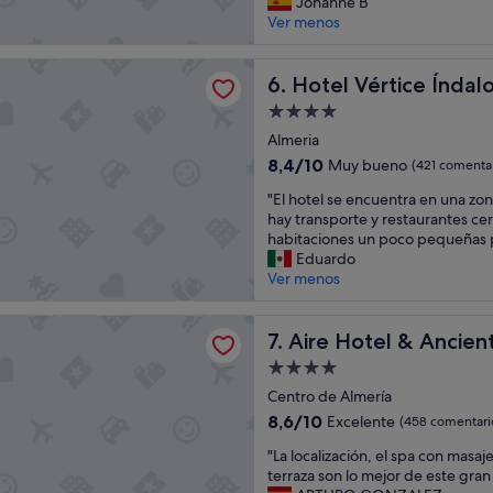
a
Johanne B
bueno,
h
Ver menos
(403 comentarios)
a
b
rtice Índalo Almería
i
Hotel Vértice Índalo Almería
6. Hotel Vértice Índal
t
Alojamiento
a
de
c
Almeria
4.0 estrellas
i
8.4
8,4/10
Muy bueno
(421 comentar
ó
sobre
"
n
"El hotel se encuentra en una zon
10,
E
e
hay transporte y restaurantes cer
Muy
l
s
habitaciones un poco pequeñas
bueno,
h
t
Eduardo
(421 comentarios)
o
a
Ver menos
t
b
e
a
el & Ancient Baths
l
Aire Hotel & Ancient Baths
b
7. Aire Hotel & Ancien
s
o
Alojamiento
e
n
de
e
Centro de Almería
i
4.0 estrellas
n
t
8.6
8,6/10
Excelente
(458 comentari
c
a
sobre
"
u
"La localización, el spa con masaj
y
10,
L
e
terraza son lo mejor de este gran
e
Excelente,