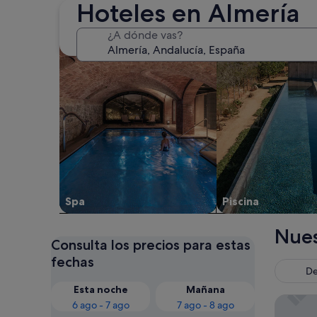
Hoteles en Almería
Buscar alojamientos con spa en las instalaciones
Buscar alojamientos
¿A dónde vas?
Spa
Piscina
Nues
Consulta los precios para estas
fechas
De
Esta noche
Mañana
Sercotel
6 ago - 7 ago
7 ago - 8 ago