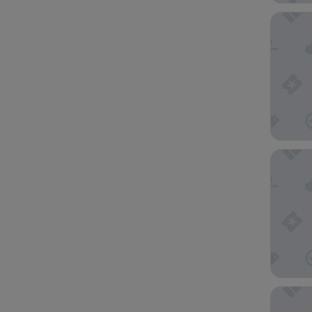
Hotel N
Cabogat
Hotel La