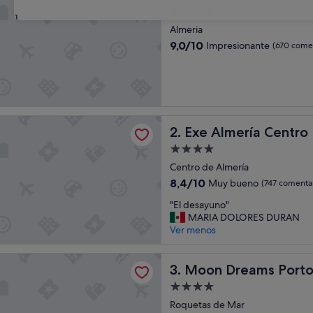
Alojamiento
31
de
Almeria
4.0 estrellas
9.0
9,0/10
Impresionante
(670 comen
sobre
10,
Impresionante,
(670 comentarios)
ería Centro
Exe Almería Centro
2. Exe Almería Centro
Alojamiento
de
Centro de Almería
4.0 estrellas
8.4
8,4/10
Muy bueno
(747 comentar
sobre
"
"El desayuno"
10,
E
MARIA DOLORES DURAN
Muy
l
Ver menos
bueno,
d
(747 comentarios)
e
reams Portomagno
s
Moon Dreams Portomagno
3. Moon Dreams Port
a
Alojamiento
y
de
u
Roquetas de Mar