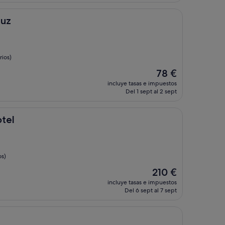
de
176 €
luz
ios)
El
78 €
precio
incluye tasas e impuestos
actual
Del 1 sept al 2 sept
es
de
78 €
tel
os)
El
210 €
precio
incluye tasas e impuestos
actual
Del 6 sept al 7 sept
es
de
210 €