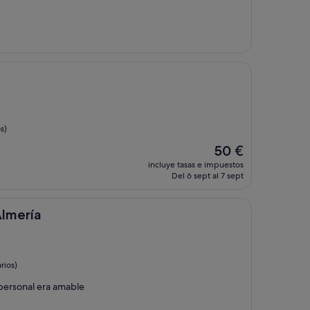
s)
El
50 €
precio
incluye tasas e impuestos
actual
Del 6 sept al 7 sept
es
de
50 €
Almería
rios)
 personal era amable