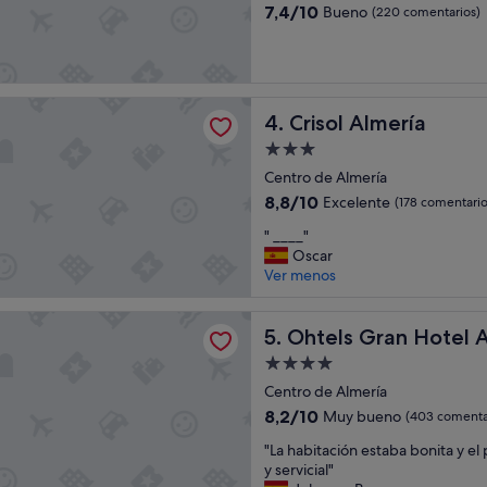
4.0 estrellas
n
7.4
7,4/10
Bueno
(220 comentarios)
o
sobre
"
10,
Bueno,
(220 comentarios)
lmería
Crisol Almería
4. Crisol Almería
Alojamiento
de
Centro de Almería
3.0 estrellas
8.8
8,8/10
Excelente
(178 comentario
sobre
"
" ____"
10,
_
Oscar
Excelente,
_
Ver menos
(178 comentarios)
_
_
Gran Hotel Almería
"
Ohtels Gran Hotel Almería
5. Ohtels Gran Hotel 
Alojamiento
de
Centro de Almería
4.0 estrellas
8.2
8,2/10
Muy bueno
(403 comenta
sobre
"
"La habitación estaba bonita y el
10,
L
y servicial"
Muy