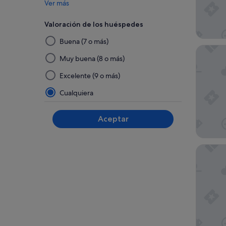
Ver más
Valoración de los huéspedes
Al
Buena (7 o más)
seleccionar
Crisol A
y
Muy buena (8 o más)
aplicar
Excelente (9 o más)
un
filtro
Cualquiera
de
este
Aceptar
grupo,
los
resultados
Ohtels 
se
actualizarán
en
una
página
nueva