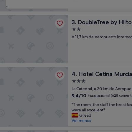
Luna
bueno,
h
Ver menos
(384 comentarios)
31
o
t
ee by Hilton La Torre Golf & Spa Resort
e
DoubleTree by Hilton La Tor
3. DoubleTree by Hilto
l
Alojamiento
e
de
s
A 11,7 km de Aeropuerto Interna
2.0 estrellas
t
á
i
m
p
e
etina Murcia
Hotel Cetina Murcia
4. Hotel Cetina Murci
c
a
Alojamiento
b
de
La Catedral, a 20 km de Aeropue
l
3.0 estrellas
9.4
9,4/10
e
Excepcional
(628 comenta
sobre
y
"
"The room, the staff the breakfas
10,
l
T
were all excellent"
Excepcional,
a
h
Gilead
(628 comentarios)
z
e
Ver menos
o
r
n
o