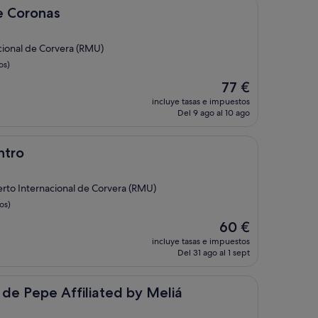
65 €
as
te Coronas
cional de Corvera (RMU)
os)
El
77 €
precio
incluye tasas e impuestos
actual
Del 9 ago al 10 ago
es
de
77 €
ntro
erto Internacional de Corvera (RMU)
os)
El
60 €
precio
incluye tasas e impuestos
actual
Del 31 ago al 1 sept
es
de
60 €
 Affiliated by Meliá
 de Pepe Affiliated by Meliá