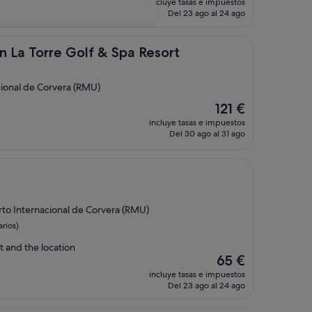
incluye tasas e impuestos
actual
Del 23 ago al 24 ago
es
de
122 €
re Golf & Spa Resort
n La Torre Golf & Spa Resort
cional de Corvera (RMU)
El
121 €
precio
incluye tasas e impuestos
actual
Del 30 ago al 31 ago
es
de
121 €
a
rto Internacional de Corvera (RMU)
rios)
t and the location
El
65 €
precio
incluye tasas e impuestos
actual
Del 23 ago al 24 ago
es
de