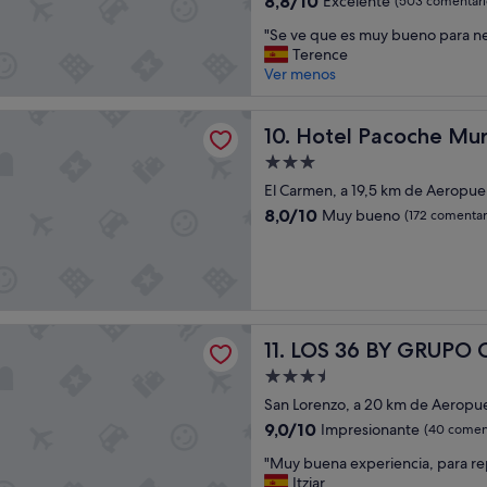
8,8/10
Excelente
(503 comentari
ó
sobre
e
"
"Se ve que es muy bueno para neg
n
10,
n
S
Terence
,
Excelente,
t
e
Ver menos
p
(503 comentarios)
"
v
e
e
r
acoche Murcia
q
Hotel Pacoche Murcia
10. Hotel Pacoche Mur
s
u
o
Alojamiento
e
n
de
e
El Carmen, a 19,5 km de Aeropue
a
3.0 estrellas
s
l
8.0
8,0/10
Muy bueno
(172 comentar
m
a
sobre
u
m
10,
y
a
Muy
b
b
bueno,
u
l
(172 comentarios)
e
e
 BY GRUPO CCOMMO
LOS 36 BY GRUPO CCOMM
n
11. LOS 36 BY GRUP
,
o
p
Alojamiento
p
e
de
San Lorenzo, a 20 km de Aeropue
a
r
3.5 estrellas
r
o
9.0
9,0/10
Impresionante
(40 coment
a
e
sobre
"
"Muy buena experiencia, para re
n
l
10,
M
Itziar
e
p
Impresionante,