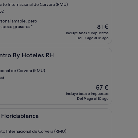
erto Internacional de Corvera (RMU)
os)
rsonal amable, pero
El
81 €
n poco groseros."
precio
incluye tasas e impuestos
actual
Del 17 ago al 18 ago
es
de
81 €
Hoteles RH
ntro By Hoteles RH
cional de Corvera (RMU)
os)
El
57 €
precio
incluye tasas e impuestos
actual
Del 9 ago al 10 ago
es
de
57 €
blanca
 Floridablanca
rto Internacional de Corvera (RMU)