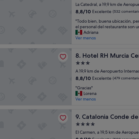
de
n
La Catedral, a 19,9 km de Aeropu
d
4.0 estrellas
"
t
8.8
8,8/10
Excelente
(532 comentari
h
sobre
"
"Todo bien, buena ubicación, pe
e
10,
T
el personal del restaurante son u
l
Excelente,
o
Adriana
o
(532 comentarios)
d
Ver menos
c
o
a
b
t
H Murcia Centro By Hoteles RH
i
Hotel RH Murcia Centro By 
8. Hotel RH Murcia Ce
i
e
o
Alojamiento
n
n
de
,
A 19,9 km de Aeropuerto Interna
w
3.0 estrellas
b
e
8.8
8,8/10
Excelente
(479 comentari
u
r
sobre
"
e
"Gracias"
e
10,
G
n
Lorena
a
Excelente,
r
a
Ver menos
l
(479 comentarios)
a
u
l
c
b
e
ia Conde de Floridablanca
i
Catalonia Conde de Florida
i
9. Catalonia Conde de
x
a
c
c
Alojamiento
s
a
e
de
"
El Carmen, a 19,5 km de Aeropue
c
l
4.0 estrellas
i
8.8
l