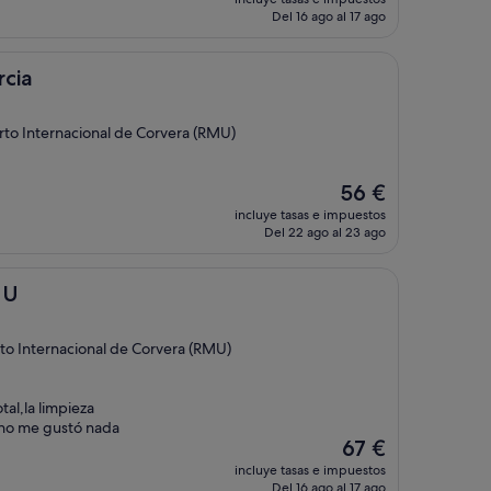
actual
Del 16 ago al 17 ago
es
de
95 €
rcia
rto Internacional de Corvera (RMU)
El
56 €
precio
incluye tasas e impuestos
actual
Del 22 ago al 23 ago
es
de
56 €
 U
to Internacional de Corvera (RMU)
tal,la limpieza
l,no me gustó nada
El
67 €
precio
incluye tasas e impuestos
actual
Del 16 ago al 17 ago