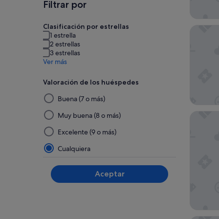
Filtrar por
Clasificación por estrellas
DoubleTr
1 estrella
2 estrellas
3 estrellas
Ver más
Valoración de los huéspedes
Al
Buena (7 o más)
seleccionar
y
Hotel C
Muy buena (8 o más)
aplicar
Excelente (9 o más)
un
filtro
Cualquiera
de
este
Aceptar
grupo,
los
resultados
se
actualizarán