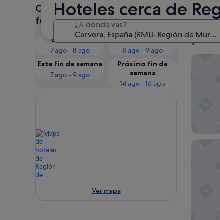
Hoteles cerca de Reg
Consulta los precios para estas
Nues
fechas
¿A dónde vas?
(RM
Esta noche
Mañana
7 ago - 8 ago
8 ago - 9 ago
Apartam
Este fin de semana
Próximo fin de
semana
7 ago - 9 ago
14 ago - 16 ago
DoubleTr
Ver mapa