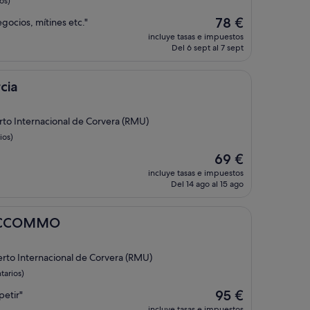
os)
El
78 €
ocios, mítines etc."
precio
incluye tasas e impuestos
actual
Del 6 sept al 7 sept
es
de
78 €
cia
rto Internacional de Corvera (RMU)
ios)
El
69 €
precio
incluye tasas e impuestos
actual
Del 14 ago al 15 ago
es
de
69 €
O
O CCOMMO
rto Internacional de Corvera (RMU)
arios)
El
95 €
petir"
precio
incluye tasas e impuestos