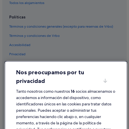
Todos los alojamientos
Hoteles cerca de Plaza Ceballos
Moteles en Murcia
Políticas
Best Hotels en Murcia
Términos y condiciones generales (excepto para reservas de Vrbo)
Hoteles cerca de Ayuntamiento de Murcia
Términos y condiciones de Vrbo
Accesibilidad
Privacidad
Cookies
Nos preocupamos por tu
Condiciones de uso
privacidad
Información legal/contacto
Tanto nosotros como nuestros
16
socios almacenamos o
Pautas sobre el contenido y cómo denunciar contenido
accedemos a información del dispositivo, como
identificadores únicos en las cookies para tratar datos
Ayuda
personales. Puedes aceptar o administrar tus
Ayuda
preferencias haciendo clic abajo o, en cualquier
momento, a través de la página de la política de
Cancelar un vuelo