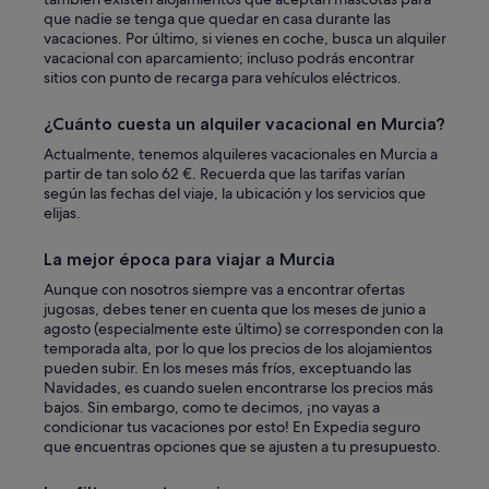
l
que nadie se tenga que quedar en casa durante las
e
vacaciones. Por último, si vienes en coche, busca un alquiler
s
vacacional con aparcamiento; incluso podrás encontrar
é
sitios con punto de recarga para vehículos eléctricos.
j
o
¿Cuánto cuesta un alquiler vacacional en Murcia?
u
r
Actualmente, tenemos alquileres vacacionales en Murcia a
.
partir de tan solo 62 €. Recuerda que las tarifas varían
"
según las fechas del viaje, la ubicación y los servicios que
elijas.
La mejor época para viajar a Murcia
Aunque con nosotros siempre vas a encontrar ofertas
jugosas, debes tener en cuenta que los meses de junio a
agosto (especialmente este último) se corresponden con la
temporada alta, por lo que los precios de los alojamientos
pueden subir. En los meses más fríos, exceptuando las
Navidades, es cuando suelen encontrarse los precios más
bajos. Sin embargo, como te decimos, ¡no vayas a
condicionar tus vacaciones por esto! En Expedia seguro
que encuentras opciones que se ajusten a tu presupuesto.