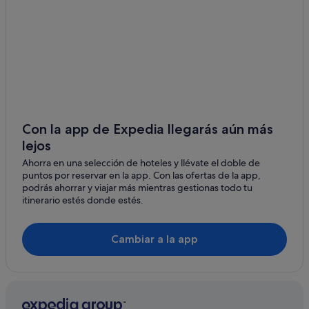
Albergues en Murcia
Apartamentos en Murcia
Tiendas de safari en Murcia
Posadas en Región de Murcia
Hoteles con gimnasio en Murcia
Casas barco en Murcia
Con la app de Expedia llegarás aún más
Hoteles de 3 estrellas en Murcia
lejos
Casas de huéspedes en Murcia
Ahorra en una selección de hoteles y llévate el doble de
puntos por reservar en la app. Con las ofertas de la app,
Alojamientos agroturísticos en Murcia
podrás ahorrar y viajar más mientras gestionas todo tu
Hoteles históricos en Murcia
itinerario estés donde estés.
Hoteles con piscina en Murcia
Hoteles de negocios en Murcia
Cambiar a la app
Palacios en Murcia
Alojamientos agroturísticos en Región de Murcia
Hoteles de lujo en Murcia