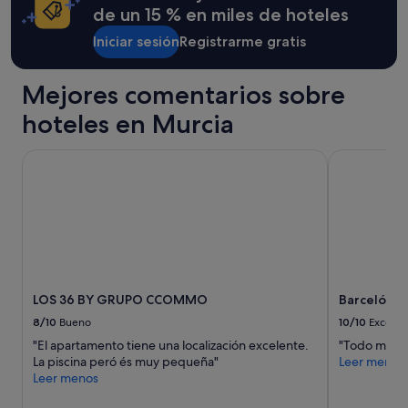
l
condiciones
de un 15 % en miles de hoteles
d
l
adicionales.
a
e
Iniciar sesión
Registrarme gratis
"
.
A
Mejores comentarios sobre
c
c
hoteles en Murcia
u
e
i
LOS 36 BY GRUPO CCOMMO
Barceló Mur
l
t
r
è
s
b
i
e
LOS 36 BY GRUPO CCOMMO
Barceló Mu
n
o
8/10
Bueno
10/10
Excelen
r
"El apartamento tiene una localización excelente.
"Todo muy bi
g
La piscina peró és muy pequeña"
Leer menos
a
Leer menos
n
i