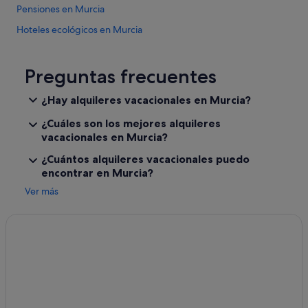
Pensiones en Murcia
Hoteles ecológicos en Murcia
Hoteles de golf en Murcia
Hoteles cerca de Teatro Circo Murcia
Preguntas frecuentes
B&B en Región de Murcia
¿Hay alquileres vacacionales en Murcia?
Hoteles de aventura en Murcia
¿Cuáles son los mejores alquileres
Hoteles con bodega en Murcia
vacacionales en Murcia?
Casas rurales en Región de Murcia
¿Cuántos alquileres vacacionales puedo
encontrar en Murcia?
Zenit hoteles en Murcia
Ver más
Murcia hoteles
Cabañas en Área metropolitana de Murcia
Hoteles en la playa en Murcia
Apartoteles en Región de Murcia
Pensiones en Región de Murcia
Hoteles para ir de compras en Murcia