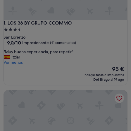
LOS 36 BY GRUPO CCOMMO
1. LOS 36 BY GRUPO CCOMMO
Alojamiento
de
San Lorenzo
3.5 estrellas
9.0
9,0/10
Impresionante
(41 comentarios)
sobre
"
"Muy buena experiencia, para repetir"
10,
M
Itziar
Impresionante,
u
Ver menos
(41 comentarios)
y
El
95 €
b
precio
incluye tasas e impuestos
u
actual
Del 18 ago al 19 ago
e
es
n
de
Apartamentos HEY U
a
95 €
e
x
p
e
r
i
e