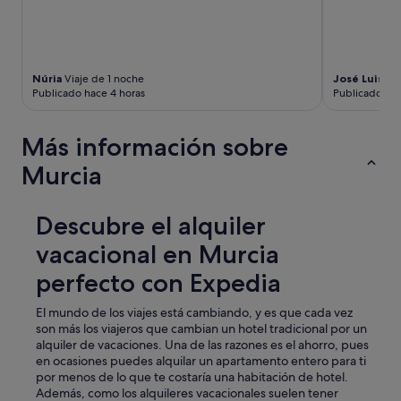
s
é
a
v
e
Núria
Viaje de 1 noche
José Luis
Via
c
Publicado hace 4 horas
Publicado hac
o
f
f
Más información sobre
r
Murcia
e
d
e
Descubre el alquiler
p
a
vacacional en Murcia
r
k
perfecto con Expedia
i
n
El mundo de los viajes está cambiando, y es que cada vez
g
son más los viajeros que cambian un hotel tradicional por un
à
alquiler de vacaciones. Una de las razones es el ahorro, pues
p
en ocasiones puedes alquilar un apartamento entero para ti
r
por menos de lo que te costaría una habitación de hotel.
e
Además, como los alquileres vacacionales suelen tener
n