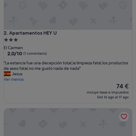
n
c
i
a
,
p
Apartamentos HEY U
2. Apartamentos HEY U
a
Alojamiento
r
de
El Carmen
a
3.0 estrellas
2.0
2,0/10
(1 comentario)
r
sobre
e
"
"La estancia fue una decepción total,la limpieza fatal,los productos
10,
p
L
de aseo fatal,no me gustó nada de nada"
(1 comentario)
e
a
Jesus
t
e
Ver menos
i
s
El
74 €
r
t
precio
"
incluye tasas e impuestos
a
actual
Del 16 ago al 17 ago
n
es
c
de
Alojamiento Simón 3
i
74 €
a
f
u
e