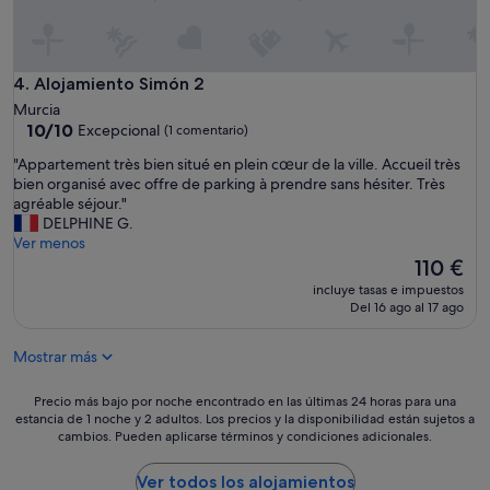
e
z
a
f
Alojamiento Simón 2
4. Alojamiento Simón 2
a
Murcia
t
10.0
10/10
Excepcional
a
(1 comentario)
sobre
l
"
"Appartement très bien situé en plein cœur de la ville. Accueil très
10,
,
A
bien organisé avec offre de parking à prendre sans hésiter. Très
Excepcional,
l
p
agréable séjour."
(1 comentario)
o
p
DELPHINE G.
s
a
Ver menos
p
r
El
110 €
r
t
precio
o
incluye tasas e impuestos
e
actual
d
Del 16 ago al 17 ago
m
es
u
e
de
c
Mostrar más
n
110 €
t
t
o
t
Precio
Precio más bajo por noche encontrado en las últimas 24 horas para una
s
r
estancia de 1 noche y 2 adultos. Los precios y la disponibilidad están sujetos a
más
d
cambios. Pueden aplicarse términos y condiciones adicionales.
è
bajo
e
s
por
a
b
noche
Ver todos los alojamientos
s