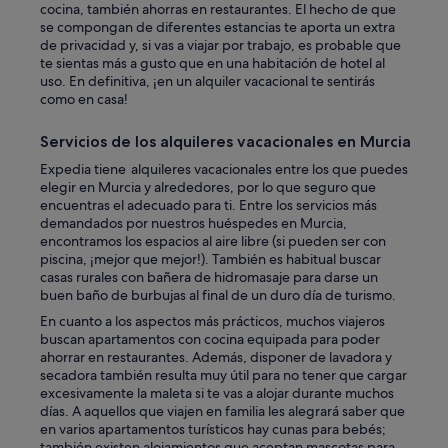
cocina, también ahorras en restaurantes. El hecho de que
d
se compongan de diferentes estancias te aporta un extra
r
de privacidad y, si vas a viajar por trabajo, es probable que
e
te sientas más a gusto que en una habitación de hotel al
s
uso. En definitiva, ¡en un alquiler vacacional te sentirás
a
como en casa!
n
s
h
Servicios de los alquileres vacacionales en Murcia
é
Expedia tiene alquileres vacacionales entre los que puedes
s
elegir en Murcia y alrededores, por lo que seguro que
i
encuentras el adecuado para ti. Entre los servicios más
t
demandados por nuestros huéspedes en Murcia,
e
encontramos los espacios al aire libre (si pueden ser con
r
piscina, ¡mejor que mejor!). También es habitual buscar
.
casas rurales con bañera de hidromasaje para darse un
T
buen baño de burbujas al final de un duro día de turismo.
r
è
En cuanto a los aspectos más prácticos, muchos viajeros
s
buscan apartamentos con cocina equipada para poder
a
ahorrar en restaurantes. Además, disponer de lavadora y
g
secadora también resulta muy útil para no tener que cargar
r
excesivamente la maleta si te vas a alojar durante muchos
é
días. A aquellos que viajen en familia les alegrará saber que
a
en varios apartamentos turísticos hay cunas para bebés;
b
también existen alojamientos que aceptan mascotas para