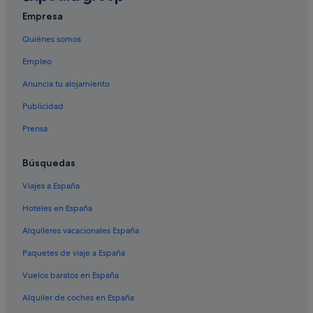
Hoteles con casino en Murcia
Empresa
Villas en Murcia
Quiénes somos
Complejos de pisos en Murcia
Empleo
Barcelo hoteles en Murcia
Anuncia tu alojamiento
Hoteles para bodas en Murcia
Publicidad
Hoteles con todo incluido en Murcia
Prensa
Hoteles de 4 estrellas en Murcia
Hoteles LGTBQIA en Murcia
Búsquedas
Casas privadas de vacaciones en Murcia
Viajes a España
Hoteles de 5 estrellas en Murcia
Hoteles en España
Casas rurales en Murcia
Alquileres vacacionales España
Hoteles que aceptan mascotas en Murcia
Paquetes de viaje a España
Hoteles cerca de Teatro Romea
Vuelos baratos en España
Hoteles con spa en Murcia
Alquiler de coches en España
Ranchos en Murcia