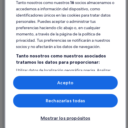
Pautas sobre el contenido y cómo denunciar contenido
Tanto nosotros como nuestros
16
socios almacenamos o
accedemos a información del dispositivo, como
identificadores únicos en las cookies para tratar datos
Ayuda
personales. Puedes aceptar o administrar tus
Ayuda
preferencias haciendo clic abajo o, en cualquier
momento, a través de la página de la política de
Cancelar un vuelo
privacidad. Tus preferencias se notificarán a nuestros
Cancelar una reserva de hotel o de un alquiler vacacional
socios y no afectarán a los datos de navegación.
Plazos de reembolso
Tanto nosotros como nuestros asociados
tratamos los datos para proporcionar:
Utilizar un cupón de Expedia
Utilizar datos de localización geográfica precisa. Analizar
Documentos para viajes internacionales
activamente las características del dispositivo para su
identificación. Almacenar la información en un dispositivo
Acepto
y/o acceder a ella. Publicidad y contenido personalizados,
medición de publicidad y contenido, investigación de
audiencia y desarrollo de servicios.
© 2026 Expedia, Inc., una empresa de Expedia Group. Todos los
Rechazarlas todas
Lista de asociados (proveedores)
derechos reservados. Expedia y el logotipo de Expedia son marcas
comerciales o marcas comerciales registradas de Expedia, Inc.
Vacationspot, S.L., Agencia de Viajes, I-AV-0000631.3.
Mostrar los propósitos