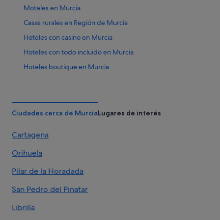
Moteles en Murcia
Casas rurales en Región de Murcia
Hoteles con casino en Murcia
Hoteles con todo incluido en Murcia
Hoteles boutique en Murcia
Nh Hotels en Murcia
Apartamentos en Región de Murcia
Murcia hoteles
Ciudades cerca de Murcia
Lugares de interés
Hoteles con piscina en Murcia
Cartagena
Hoteles históricos en Murcia
Orihuela
Hoteles cerca de Museo Ramón Gaya
B&B en Región de Murcia
Pilar de la Horadada
Hoteles de golf en Murcia
San Pedro del Pinatar
Hoteles de 5 estrellas en Murcia
Librilla
Casas de campo en Murcia