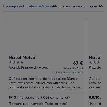
Los mejores hoteles de Murcia
Alquileres de vacaciones en Murc
Hotel Nelva
Hotel RH Mu
Hotel Nelva
Hotel R
4
El
3
67 €
Hoteles
out
precio
out
Avenida Primero de Mayo,
Plaza de Sa
Del 6 sept al 7 sept
5 Murcia Murcia
Murcia Murc
of
es
of
incluye tasas e impuestos
5
de
5
Quédate en este hotel de negocios de Murcia.
Quédate en 
67 €
Entre otras cosas, cuenta con wifi gratis, una
Entre otras 
piscina al aire libre y 2 restaurantes. Algo que los
por
y un servici
huéspedes destacan ...
los huéspede
noche
del
9
/
10
¡Impresionante! (1002 comentarios)
8,8
/
10
¡Exc
6
"Personal super amable. Todo correcto"
"Hotel de 3 