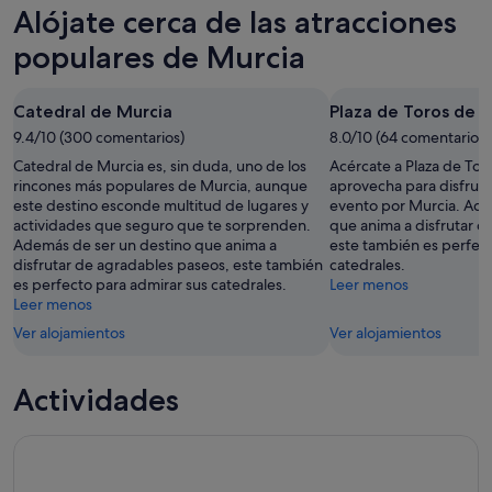
Murcia
precios
Alójate cerca de las atracciones
noche,
para
en
7
mañana
Murcia
populares de Murcia
ago
por
para
-
la
este
Catedral de Murcia
Plaza de Toros de 
8
noche,
fin
ago
9.4/10 (300 comentarios)
8
8.0/10 (64 comentarios)
de
ago
semana,
Catedral de Murcia es, sin duda, uno de los
Acércate a Plaza de Tor
-
7
rincones más populares de Murcia, aunque
aprovecha para disfruta
este destino esconde multitud de lugares y
evento por Murcia. Ade
9
ago
actividades que seguro que te sorprenden.
que anima a disfrutar d
ago
-
Además de ser un destino que anima a
este también es perfect
9
disfrutar de agradables paseos, este también
catedrales.
ago
es perfecto para admirar sus catedrales.
Leer menos
Leer menos
Ver alojamientos
Ver alojamientos
Actividades
Excursión de un día al Lago Rosa y la Isla de Tabarca desde T