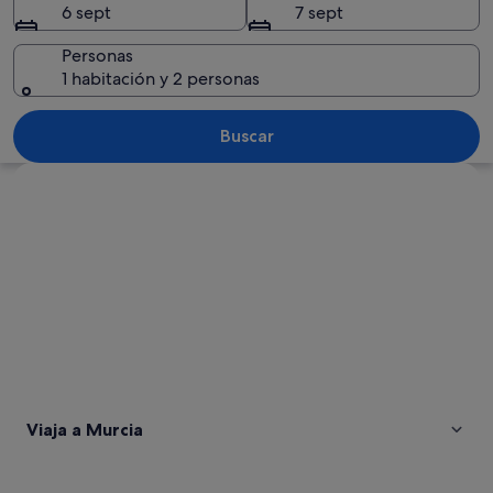
6 sept
7 sept
Personas
1 habitación y 2 personas
Una playa con aguas turquesas cristalin
Buscar
Ver mapa
Viaja a Murcia