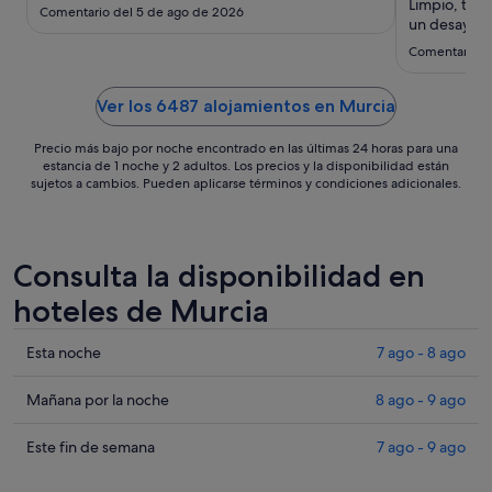
sept
Limpio, tod
Comentario del 5 de ago de 2026
al
un desayuno
7
Comentario de
sept
Ver los 6487 alojamientos en Murcia
Precio más bajo por noche encontrado en las últimas 24 horas para una
estancia de 1 noche y 2 adultos. Los precios y la disponibilidad están
sujetos a cambios. Pueden aplicarse términos y condiciones adicionales.
Consulta la disponibilidad en
hoteles de Murcia
Comprueba
Esta noche
7 ago - 8 ago
los
precios
Comprueba
Mañana por la noche
8 ago - 9 ago
en
los
Murcia
precios
Comprueba
Este fin de semana
7 ago - 9 ago
para
en
los
esta