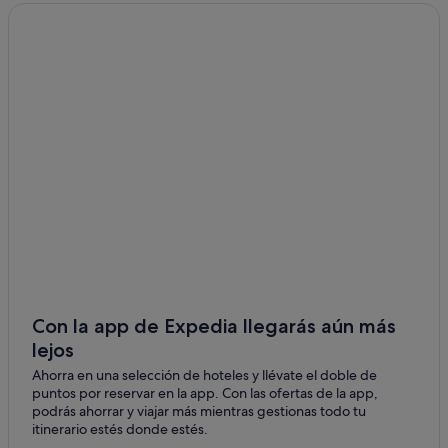
Torre-Pacheco
Hoteles románticos en Murcia
San Javier
Hoteles de negocios en Murcia
Hoteles baratos en Murcia
Sucina
Hoteles con conserje en Murcia
Alhama de Murcia
Hoteles de lujo en Murcia
Fortuna
Hoteles para familias en Murcia
Santomera
Villas en Murcia
Casas privadas de vacaciones en Murcia
Mula
Albergues en Murcia
Molina de Segura
Melia hoteles en Murcia
Fuente Álamo de Murcia
Palacios en Murcia
Con la app de Expedia llegarás aún más
Corverica
lejos
Hoteles LGTBQIA en Murcia
Ahorra en una selección de hoteles y llévate el doble de
Casas rurales en Murcia
Alcantarilla
puntos por reservar en la app. Con las ofertas de la app,
Hoteles de 3 estrellas en Murcia
podrás ahorrar y viajar más mientras gestionas todo tu
La Tercia
itinerario estés donde estés.
Hoteles cerca de Catedral de Murcia