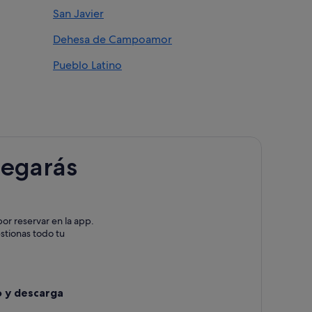
San Javier
e la Horadada
Dehesa de Campoamor
adada
a
Pueblo Latino
 Horadada
la Horadada
legarás
radada
da
or reservar en la app.
a Horadada
estionas todo tu
o y descarga