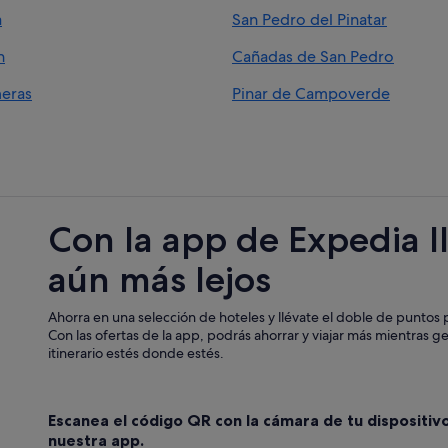
Casas de campo en El Mojón
a
San Pedro del Pinatar
Campings de caravanas en Torre d
n
Cañadas de San Pedro
Casas de campo en Pilar de la Hor
Apartoteles en Pilar de la Horadad
meras
Pinar de Campoverde
Hoteles de aventura en Pilar de la
El Mojón hoteles
Hoteles para familias en Torre de 
Chalets en El Mojón
Con la app de Expedia l
Casas en árboles en Torre de la Ho
aún más lejos
Albergues en Pilar de la Horadada
Casas barco en Torre de la Horada
Ahorra en una selección de hoteles y llévate el doble de puntos p
Hoteles para familias en Pilar de l
Con las ofertas de la app, podrás ahorrar y viajar más mientras g
itinerario estés donde estés.
Nh Hotels en Pilar de la Horadada
Escanea el código QR con la cámara de tu dispositiv
nuestra app.