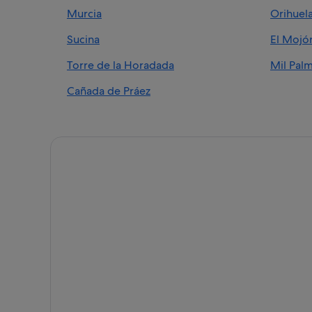
Chalets en Pilar de la Horadada
Murcia
Orihuel
Pueblo Latino hoteles
Sucina
El Mojó
Hoteles de 5 estrellas en Cañada de Práez
Campings de caravanas en Pilar de la Horadada
Torre de la Horadada
Mil Pal
Hoteles con wifi en Pilar de la Horadada
Cañada de Práez
Chalets en Torre de la Horadada
Pilar de la Horadada hoteles
Apartamentos en Pilar de la Horadada
Hoteles con restaurante en Pilar de la Horadada
B&B en Pilar de la Horadada
Villas en Pilar de la Horadada
Hoteles románticos en Pilar de la Horadada
Hoteles de 3 estrellas en Pilar de la Horadada
Residences en Torre de la Horadada