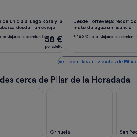
n de un día al Lago Rosa y la
Desde Torrevieja: recorrido
Tabarca desde Torrevieja
moto de agua sin licencia.
58 €
 los viajeros la recomienda
El
100 %
de los viajeros la recomiend
por adulto
Ver todas las actividades de Pilar
des cerca de Pilar de la Horadada
Orihuela
San Ped