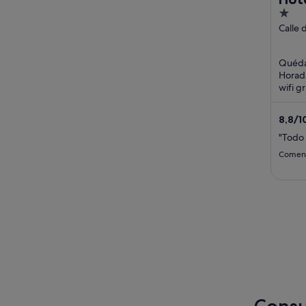
1
out
Calle 
la Hor
of
5
Quédat
Horada
wifi g
transp
atracc
8,8
/
1
"Todo 
Coment