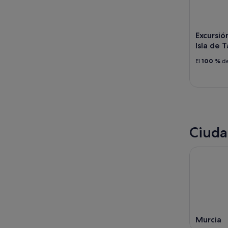
Excursió
Isla de 
El
100 %
de
Ciuda
Murcia