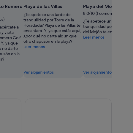
Lo Romero
Playa de las Villas
Playa del Mojón
8.0/10 (1 comentario)
¿Te apetece una tarde de
os)
tranquilidad por Torre de la
¿Te apetece una tarde de
Horadada? Playa de las Villas te
tranquilidad por El Mojón? 
, acércate a
encantará. Y, ya que estás aquí,
del Mojón te encantará.
y visita
¿por qué no darte algún que
Leer menos
omero Golf.
otro chapuzón en la playa?
 Y, ya que
Leer menos
é no darte
puzón en la
es?
Ver alojamientos
Ver alojamientos
 moto de agua sin licencia.
Curso de Paddle Surf en Torrevieja