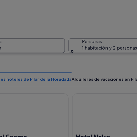
Vista aér
a
Personas
a
1 habitación y 2 personas
Un paisaj
es hoteles de Pilar de la Horadada
Alquileres de vacaciones en Pil
Congra
Hotel Nelva
ueblo costero con playa, edificios y un atardecer sobre el océano.
el Congra
Hotel Nelva