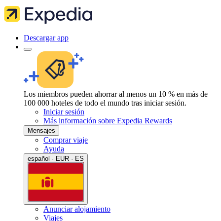
Descargar app
Los miembros pueden ahorrar al menos un 10 % en más de
100 000 hoteles de todo el mundo tras iniciar sesión.
Iniciar sesión
Más información sobre Expedia Rewards
Mensajes
Comprar viaje
Ayuda
español · EUR · ES
Anunciar alojamiento
Viajes