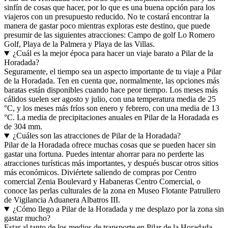
sinfín de cosas que hacer, por lo que es una buena opción para los
viajeros con un presupuesto reducido. No te costará encontrar la
manera de gastar poco mientras exploras este destino, que puede
presumir de las siguientes atracciones: Campo de golf Lo Romero
Golf, Playa de la Palmera y Playa de las Villas.
¿Cuál es la mejor época para hacer un viaje barato a Pilar de la
Horadada?
Seguramente, el tiempo sea un aspecto importante de tu viaje a Pilar
de la Horadada. Ten en cuenta que, normalmente, las opciones más
baratas están disponibles cuando hace peor tiempo. Los meses más
cálidos suelen ser agosto y julio, con una temperatura media de 25
°C, y los meses más fríos son enero y febrero, con una media de 13
°C. La media de precipitaciones anuales en Pilar de la Horadada es
de 304 mm.
¿Cuáles son las atracciones de Pilar de la Horadada?
Pilar de la Horadada ofrece muchas cosas que se pueden hacer sin
gastar una fortuna. Puedes intentar ahorrar para no perderte las
atracciones turísticas más importantes, y después buscar otros sitios
más económicos. Diviértete saliendo de compras por Centro
comercial Zenia Boulevard y Habaneras Centro Comercial, o
conoce las perlas culturales de la zona en Museo Flotante Patrullero
de Vigilancia Aduanera Albatros III.
¿Cómo llego a Pilar de la Horadada y me desplazo por la zona sin
gastar mucho?
Estar al tanto de los medios de transporte en Pilar de la Horadada