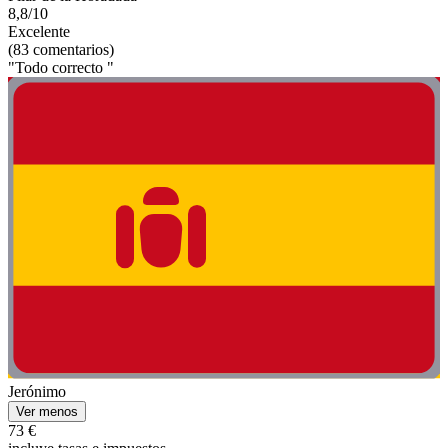
8,8/10
Excelente
(83 comentarios)
"Todo correcto "
Jerónimo
Ver menos
73 €