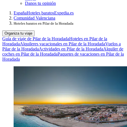
Danos tu opinión
España
Hoteles baratos
Expedia.es
Comunidad Valenciana
Hoteles baratos en Pilar de la Horadada
Organiza tu viaje
Guía de viaje de Pilar de la Horadada
Hoteles en Pilar de la
Horadada
Alquileres vacacionales en Pilar de la Horadada
Vuelos a
Pilar de la Horadada
Actividades en Pilar de la Horadada
Alquiler de
coches en Pilar de la Horadada
Paquetes de vacaciones en Pilar de la
Horadada