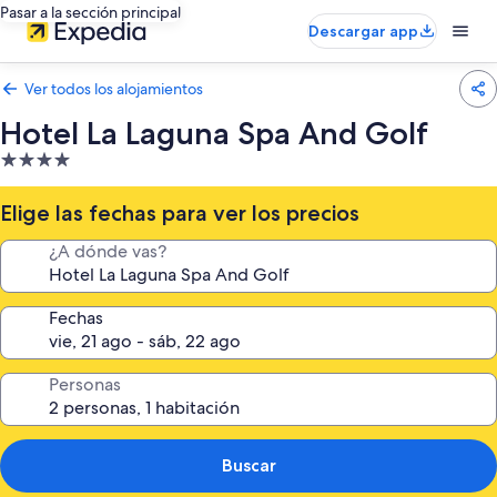
Pasar a la sección principal
Descargar app
Ver todos los alojamientos
Hotel La Laguna Spa And Golf
Alojamiento
de
4.0 estrellas
Elige las fechas para ver los precios
¿A dónde vas?
Fechas
Personas
Buscar