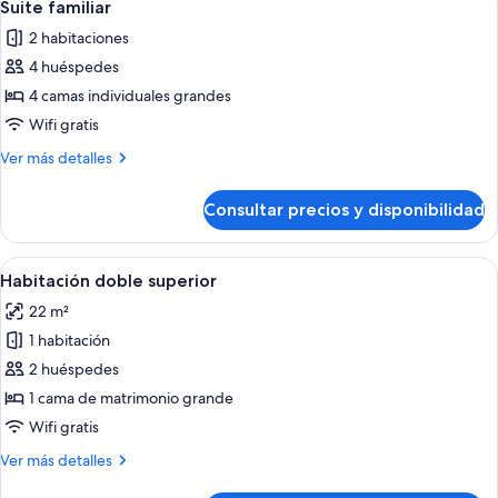
la
3
2
Suite familiar
todas
camas
piscina
2 habitaciones
individuales,
las
vistas
4 huéspedes
fotos
a
de
4 camas individuales grandes
la
Suite
piscina
Wifi gratis
familiar
Más
Ver más detalles
detalles
de
Consultar precios y disponibilidad
Suite
familiar
Abrir
Una habitación de hotel con una cama g
5
Habitación doble superior
todas
22 m²
las
1 habitación
fotos
de
2 huéspedes
Habitación
1 cama de matrimonio grande
doble
Wifi gratis
superior
Más
Ver más detalles
detalles