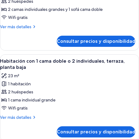
de
2 huéspedes
Suite
2 camas individuales grandes y 1 sofá cama doble
Premium,
Wifi gratis
bañera
Más
Ver más detalles
de
detalles
hidromasaje,
de
Consultar precios y disponibilidad
Suite
vistas
Premium,
al
bañera
Abrir
Habitación de hotel con una cama grand
jardín
4
de
Habitación con 1 cama doble o 2 individuales, terraza,
todas
hidromasaje,
planta baja
vistas
las
23 m²
al
fotos
jardín
1 habitación
de
2 huéspedes
Habitación
con
1 cama individual grande
1
Wifi gratis
cama
Más
Ver más detalles
doble
detalles
o
de
Consultar precios y disponibilidad
Habitación
2