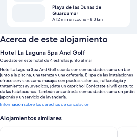
Playa de las Dunas de
Guardamar
A 12 min en coche
- 8.3 km
Acerca de este alojamiento
Hotel La Laguna Spa And Golf
Quédate en este hotel de 4 estrellas junto al mar
Hotel La Laguna Spa And Golf cuenta con comodidades como un bar
junto a la piscina, una terraza y una cafetería. El spa de las instalaciones
ofrece servicios como masajes con piedras calientes, reflexología y
tratamientos ayurvédicos, ¡date un capricho! Conéctate al wifi gratuito
de las habitaciones. También encontrarás comodidades como un jardín
japonés y un servicio de lavandería.
Información sobre los derechos de cancelación
También hay otros servicios, como:
Una piscina al aire libre de temporada con tumbonas
Alojamientos similares
Aparcamiento gratis
Dña Monse Hotel Spa & Golf
Hotel Se
Desayuno bufé (de pago), bicicletas de alquiler y un punto de