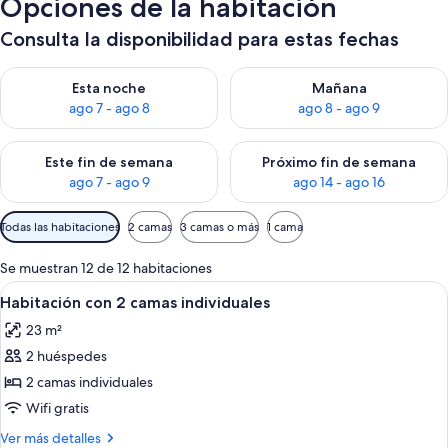
Opciones de la habitación
Consulta la disponibilidad para estas fechas
Consulta la disponibilidad para esta noche, ago 7 - ago 8
Consulta la disponibilidad pa
Esta noche
Mañana
ago 7 - ago 8
ago 8 - ago 9
Consulta la disponibilidad para este fin de semana, ago 7 - ag
Consulta la disponibilidad par
Este fin de semana
Próximo fin de semana
ago 7 - ago 9
ago 14 - ago 16
Filtros
Todas las habitaciones
2 camas
3 camas o más
1 cama
disponibles
para
Se muestran 12 de 12 habitaciones
las
Abrir
Cama doble con ropa de cama blanca, 
5
Habitación con 2 camas individuales
habitaciones
todas
23 m²
las
2 huéspedes
fotos
de
2 camas individuales
Habitación
Wifi gratis
con
Más
Ver más detalles