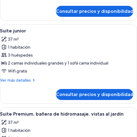
2
detalles
camas
de
Consultar precios y disponibilidad
Habitación
individuales
con
2
Abrir
Una cama doble con cubrecama azul, d
4
camas
Suite junior
todas
individuales
37 m²
las
1 habitación
fotos
de
3 huéspedes
Suite
2 camas individuales grandes y 1 sofá cama individual
junior
Wifi gratis
Más
Ver más detalles
detalles
de
Consultar precios y disponibilidad
Suite
junior
Abrir
Una sala de estar moderna con un sofá, 
9
Suite Premium, bañera de hidromasaje, vistas al jardín
todas
37 m²
las
1 habitación
fotos