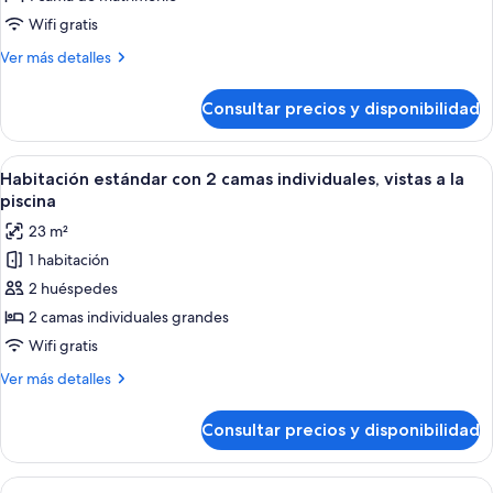
Wifi gratis
Más
Ver más detalles
detalles
de
Consultar precios y disponibilidad
Suite
Deluxe
Abrir
Habitación de hotel con dos camas, un 
5
Habitación estándar con 2 camas individuales, vistas a la
todas
piscina
las
23 m²
fotos
1 habitación
de
2 huéspedes
Habitación
estándar
2 camas individuales grandes
con
Wifi gratis
2
Más
Ver más detalles
camas
detalles
individuales,
de
Consultar precios y disponibilidad
Habitación
vistas
estándar
a
con
Abrir
Habitación de hotel con dos camas, una