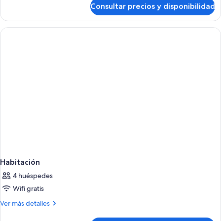
de
Consultar precios y disponibilidad
Habitación
doble
superior
Habitación
4 huéspedes
Wifi gratis
Más
Ver más detalles
detalles
de