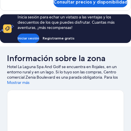
Consultar precios y disponibilidad
Habitación
Inicia sesión para echar un vistazo a las ventajas y los
descuentos de los que puedes disfrutar. Cuantas más
aventuras, ¡más recompensas!
Iniciar sesión
Registrarme gratis
Información sobre la zona
Hotel La Laguna Spa And Golf se encuentra en Rojales, en un
entorno rural y en un lago. Si lo tuyo son las compras, Centro
comercial Zenia Boulevard es una parada obligatoria. Para los
que prefieren sumergirse en la naturaleza, Playa La Mata y Playa
Mostrar más
La Zenia son dos excelentes opciones. Parque acuático Rojales
AquaPark y Parque acuático Aquapark Flamingo también
merecen la pena. Tendrás la oportunidad de disfrutar del agua
realizando actividades como submarinismo o esnórquel, pero
también podrás vivir grandes aventuras practicando el
ecoturismo o las rutas a pie o en bicicleta en las inmediaciones.
Ver guía de viaje de Rojales