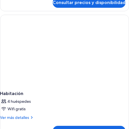
Consultar precios y disponibilidad
Habitación
Habitación
4 huéspedes
Wifi gratis
Más
Ver más detalles
detalles
de