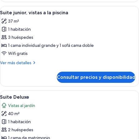
con
individuales,
1
Abrir
Una cama doble con cubrecama azul, d
terraza,
4
cama
Suite junior, vistas a la piscina
todas
doble
planta
37 m²
o
las
baja
2
1 habitación
fotos
individuales,
de
3 huéspedes
terraza,
Suite
planta
1 cama individual grande y 1 sofá cama doble
baja
junior,
Wifi gratis
vistas
Más
Ver más detalles
a
detalles
la
de
Consultar precios y disponibilidad
Suite
piscina
junior,
vistas
Abrir
Una sala de estar moderna con un sofá
5
a
Suite Deluxe
todas
la
Vistas al jardín
piscina
las
40 m²
fotos
de
1 habitación
Suite
2 huéspedes
Deluxe
1 cama de matrimonio