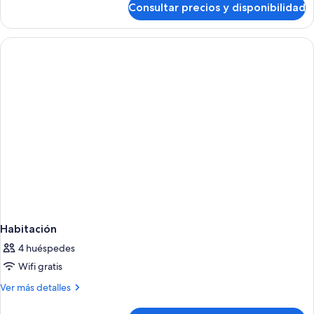
Consultar precios y disponibilidad
Habitación
Habitación
4 huéspedes
Wifi gratis
Más
Ver más detalles
detalles
de