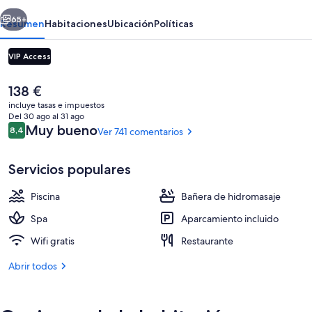
Spa
erior
Siguiente
And
65+
Resumen
Habitaciones
Ubicación
Políticas
Golf
VIP Access
El
138 €
precio
incluye tasas e impuestos
actual
Del 30 ago al 31 ago
es
Comentarios
Muy bueno
8,4
Ver 741 comentarios
8,4 de 10
de
138 €
Servicios populares
Exterior
Piscina
Bañera de hidromasaje
Spa
Aparcamiento incluido
Wifi gratis
Restaurante
Abrir todos