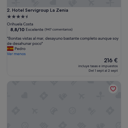
Hotel Servigroup La Zenia
2. Hotel Servigroup La Zenia
Alojamiento
de
Orihuela Costa
4.5 estrellas
8.8
8,8/10
Excelente
(947 comentarios)
sobre
"
"Bonitas vistas al mar, desayuno bastante completo aunque soy
10,
B
de desahunar poco"
Excelente,
o
Pedro
(947 comentarios)
n
Ver menos
i
El
216 €
t
precio
incluye tasas e impuestos
a
actual
Del 1 sept al 2 sept
s
es
v
de
Hotel Montepiedra
i
216 €
s
t
a
s
a
l
m
a