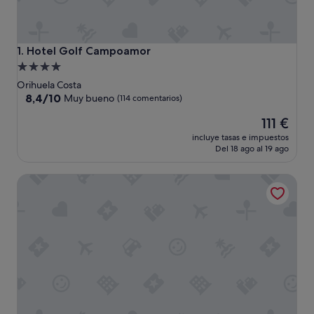
Hotel Golf Campoamor
1. Hotel Golf Campoamor
Alojamiento
de
Orihuela Costa
4.0 estrellas
8.4
8,4/10
Muy bueno
(114 comentarios)
sobre
El
111 €
10,
precio
Muy
incluye tasas e impuestos
actual
bueno,
Del 18 ago al 19 ago
es
(114 comentarios)
de
Hotel Servigroup La Zenia
111 €