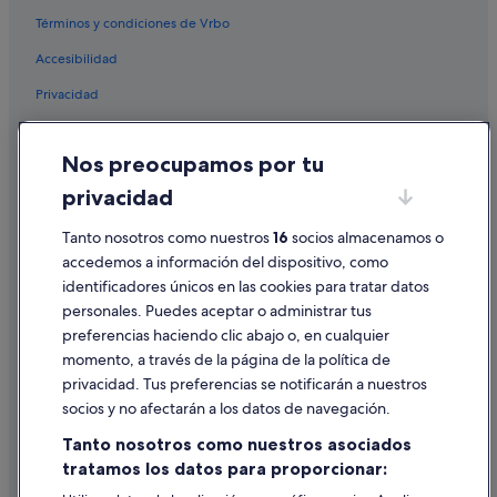
Términos y condiciones de Vrbo
Villas en Cabo Roig
Accesibilidad
Hoteles de 5 estrellas en Dehesa de Campoamor
Privacidad
Hoteles con spa en Orihuela Costa
Hoteles con spa en La Zenia
Cookies
Nos preocupamos por tu
Hoteles con gimnasio en Orihuela Costa
Condiciones de uso
privacidad
Hoteles de 3 estrellas en Cabo Roig
Información legal/contacto
Condominios en La Zenia
Pautas sobre el contenido y cómo denunciar contenido
Tanto nosotros como nuestros
16
socios almacenamos o
accedemos a información del dispositivo, como
Complejos de pisos en La Zenia
identificadores únicos en las cookies para tratar datos
Ayuda
Apartamentos en La Zenia
personales. Puedes aceptar o administrar tus
Ayuda
Hoteles de 5 estrellas en Cabo Roig
preferencias haciendo clic abajo o, en cualquier
momento, a través de la página de la política de
Hoteles de golf en Orihuela Costa
Cancelar un vuelo
privacidad. Tus preferencias se notificarán a nuestros
B&B en Orihuela Costa
Cancelar una reserva de hotel o de un alquiler vacacional
socios y no afectarán a los datos de navegación.
Apartoteles en La Zenia
Plazos de reembolso
Tanto nosotros como nuestros asociados
Hoteles con wifi en La Zenia
tratamos los datos para proporcionar:
Utilizar un cupón de Expedia
Orihuela Costa hoteles