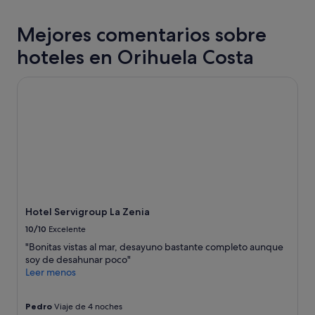
últimas
"
24 horas
Mejores comentarios sobre
para
una
hoteles en Orihuela Costa
estancia
de
1 noche
Hotel Servigroup La Zenia
y
2 adultos.
Los
precios
y
la
disponibilidad
están
sujetos
a
Hotel Servigroup La Zenia
cambios.
10/10
Excelente
Pueden
aplicarse
"Bonitas vistas al mar, desayuno bastante completo aunque
términos
soy de desahunar poco"
y
Leer menos
condiciones
adicionales.
Pedro
Viaje de 4 noches