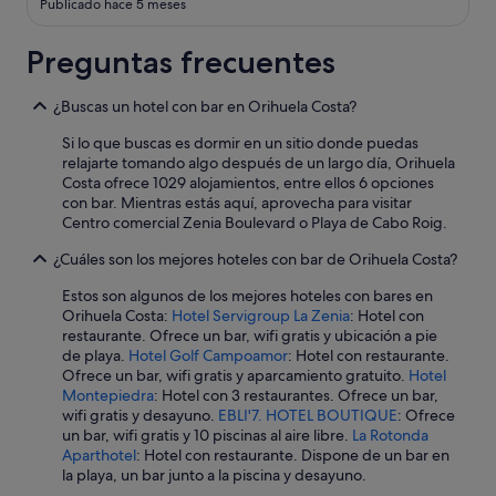
Publicado hace 5 meses
Preguntas frecuentes
¿Buscas un hotel con bar en Orihuela Costa?
Si lo que buscas es dormir en un sitio donde puedas
relajarte tomando algo después de un largo día, Orihuela
Costa ofrece 1029 alojamientos, entre ellos 6 opciones
con bar. Mientras estás aquí, aprovecha para visitar
Centro comercial Zenia Boulevard o Playa de Cabo Roig.
¿Cuáles son los mejores hoteles con bar de Orihuela Costa?
Estos son algunos de los mejores hoteles con bares en
Orihuela Costa:
Hotel Servigroup La Zenia
: Hotel con
restaurante. Ofrece un bar, wifi gratis y ubicación a pie
de playa.
Hotel Golf Campoamor
: Hotel con restaurante.
Ofrece un bar, wifi gratis y aparcamiento gratuito.
Hotel
Montepiedra
: Hotel con 3 restaurantes. Ofrece un bar,
wifi gratis y desayuno.
EBLI'7. HOTEL BOUTIQUE
: Ofrece
un bar, wifi gratis y 10 piscinas al aire libre.
La Rotonda
Aparthotel
: Hotel con restaurante. Dispone de un bar en
la playa, un bar junto a la piscina y desayuno.