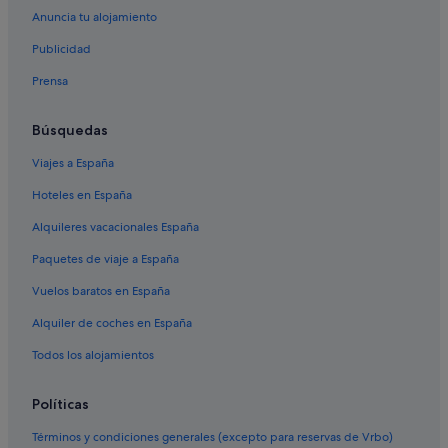
Anuncia tu alojamiento
Hoteles de 4 estrellas en Cabo Roig
Publicidad
Hoteles con restaurante en Dehesa de Campoamor
Prensa
Complejos turísticos en Orihuela Costa
Hoteles de golf en La Zenia
Búsquedas
Hoteles con restaurante en La Zenia
Viajes a España
Casas privadas de vacaciones en Dehesa de Campoamor
Hoteles en España
Casas barco en Cabo Roig
Alquileres vacacionales España
Hoteles cerca de Centro comercial Zenia Boulevard
Paquetes de viaje a España
Hoteles para bodas en Orihuela Costa
Vuelos baratos en España
Hoteles con casino en Orihuela Costa
Alquiler de coches en España
Los Dolses hoteles
Hoteles con restaurante en Orihuela Costa
Todos los alojamientos
Chalets en Cabo Roig
Políticas
Hoteles con bar en Cabo Roig
Términos y condiciones generales (excepto para reservas de Vrbo)
Independent hoteles en Orihuela Costa