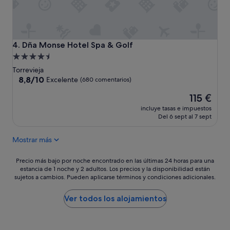
u
o
e
a
n
u
a
n
"
q
Dña Monse Hotel Spa & Golf
4. Dña Monse Hotel Spa & Golf
u
Alojamiento
e
de
Torrevieja
s
4.5 estrellas
8.8
8,8/10
o
Excelente
(680 comentarios)
sobre
y
El
115 €
10,
d
precio
Excelente,
e
incluye tasas e impuestos
actual
(680 comentarios)
d
Del 6 sept al 7 sept
es
e
de
s
Mostrar más
115 €
a
h
Precio
Precio más bajo por noche encontrado en las últimas 24 horas para una
u
estancia de 1 noche y 2 adultos. Los precios y la disponibilidad están
más
n
sujetos a cambios. Pueden aplicarse términos y condiciones adicionales.
bajo
a
por
r
noche
Ver todos los alojamientos
p
encontrado
o
en
c
las
o