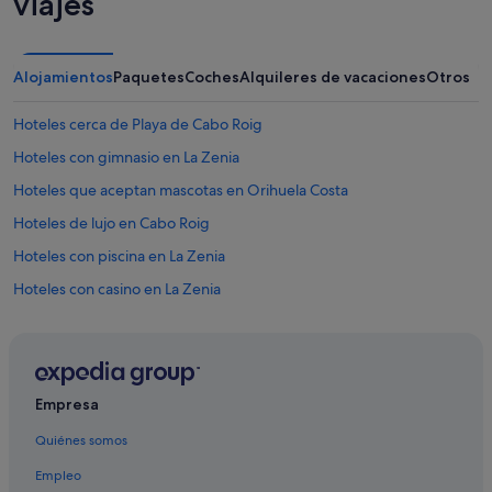
viajes
Alojamientos
Paquetes
Coches
Alquileres de vacaciones
Otros
Hoteles cerca de Playa de Cabo Roig
Hoteles con gimnasio en La Zenia
Hoteles que aceptan mascotas en Orihuela Costa
Hoteles de lujo en Cabo Roig
Hoteles con piscina en La Zenia
Hoteles con casino en La Zenia
Hoteles en la playa en Orihuela Costa
Campings de caravanas en La Zenia
Hoteles con wifi en Orihuela Costa
Empresa
Hoteles de 3 estrellas en Orihuela Costa
Quiénes somos
Apartamentos en Cabo Roig
Empleo
Hoteles en la playa en La Zenia