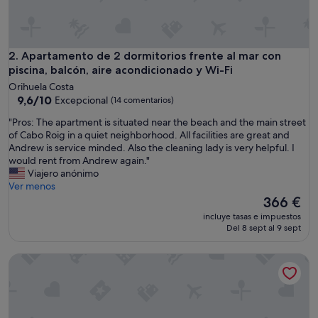
c
u
e
i
l
Apartamento de 2 dormitorios frente al mar con piscina, bal
2. Apartamento de 2 dormitorios frente al mar con
l
piscina, balcón, aire acondicionado y Wi-Fi
a
Orihuela Costa
n
9.6
9,6/10
Excepcional
(14 comentarios)
t
sobre
,
"
"Pros: The apartment is situated near the beach and the main street
10,
l
P
of Cabo Roig in a quiet neighborhood. All facilities are great and
Excepcional,
’
r
Andrew is service minded. Also the cleaning lady is very helpful. I
(14 comentarios)
a
o
would rent from Andrew again."
p
s
Viajero anónimo
p
:
Ver menos
a
T
El
366 €
r
h
precio
incluye tasas e impuestos
t
e
actual
Del 8 sept al 9 sept
e
a
es
m
p
de
e
Apartamento vacacional "En El Cabo Roig" con piscina comun
a
366 €
n
r
t
t
e
m
t
e