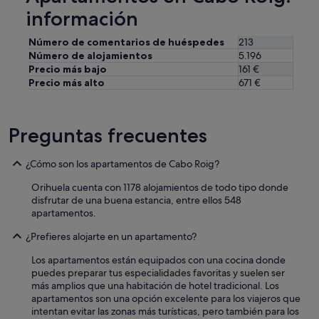
c
t
información
l
,
e
g
a
Número de comentarios de huéspedes
213
r
n
Número de alojamientos
5.196
o
i
Precio más bajo
161 €
c
n
Precio más alto
671 €
e
g
r
l
y
a
s
Preguntas frecuentes
d
t
y
o
i
¿Cómo son los apartamentos de Cabo Roig?
r
s
e
v
Orihuela cuenta con 1178 alojamientos de todo tipo donde
s
e
disfrutar de una buena estancia, entre ellos 548
,
r
apartamentos.
S
y
a
h
¿Prefieres alojarte en un apartamento?
t
e
u
l
Los apartamentos están equipados con una cocina donde
r
p
puedes preparar tus especialidades favoritas y suelen ser
d
f
más amplios que una habitación de hotel tradicional. Los
a
u
apartamentos son una opción excelente para los viajeros que
y
l
intentan evitar las zonas más turísticas, pero también para los
m