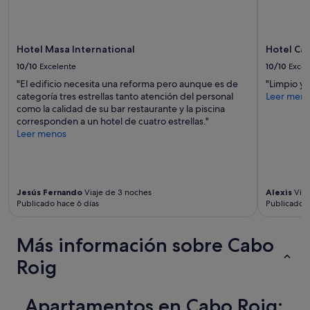
e
a
w
n
i
i
s
s
Hotel Masa International
Hotel Ca
s
e
e
10/10
Excelente
10/10
Excel
d
r
.
"El edificio necesita una reforma pero aunque es de
"Limpio y
v
L
categoría tres estrellas tanto atención del personal
Leer men
i
o
como la calidad de su bar restaurante y la piscina
c
c
corresponden a un hotel de cuatro estrellas."
e
a
Leer menos
m
t
i
i
n
o
d
n
e
Jesús Fernando
Viaje de 3 noches
Alexis
Viaj
i
d
Publicado hace 6 días
Publicado h
s
.
j
A
u
l
Más información sobre Cabo
s
s
t
Roig
o
r
t
i
h
g
e
Apartamentos en Cabo Roig:
h