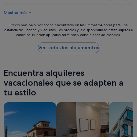
e
r
es
i
s
t
de
n
a
Mostrar más
m
310 €
a
r
e
q
i
n
Precio
Precio más bajo por noche encontrado en las últimas 24 horas para una
u
o
t
estancia de 1 noche y 2 adultos. Los precios y la disponibilidad están sujetos a
más
i
C
cambios. Pueden aplicarse términos y condiciones adicionales.
h
bajo
e
o
a
por
t
n
s
noche
Ver todos los alojamientos
n
s
e
encontrado
e
:
v
en
i
L
e
las
g
o
r
últimas
Encuentra alquileres
h
s
y
24 horas
b
c
t
para
vacacionales que se adapten a
o
o
h
una
r
l
tu estilo
i
estancia
h
c
n
de
o
h
g
1 noche
o
Buscar villas
Buscar apartoteles
Buscar apar
o
w
y
d
n
h
2 adultos.
.
e
a
Los
A
s
t
precios
l
n
y
y
l
e
o
la
f