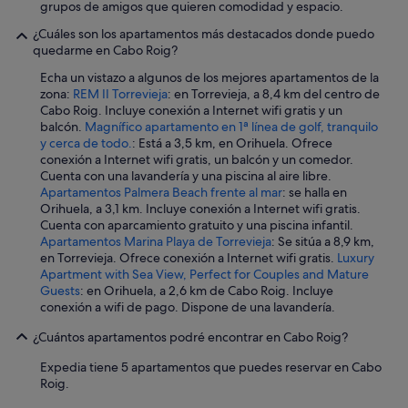
.
grupos de amigos que quieren comodidad y espacio.
a
I
r
¿Cuáles son los apartamentos más destacados donde puedo
w
k
quedarme en Cabo Roig?
o
e
u
Echa un vistazo a algunos de los mejores apartamentos de la
t
l
zona:
REM II Torrevieja
: en Torrevieja, a 8,4 km del centro de
,
d
Cabo Roig. Incluye conexión a Internet wifi gratis y un
s
r
balcón.
Magnífico apartamento en 1ª línea de golf, tranquilo
h
e
y cerca de todo.
: Está a 3,5 km, en Orihuela. Ofrece
o
n
conexión a Internet wifi gratis, un balcón y un comedor.
p
t
Cuenta con una lavandería y una piscina al aire libre.
p
f
Apartamentos Palmera Beach frente al mar
: se halla en
i
r
Orihuela, a 3,1 km. Incluye conexión a Internet wifi gratis.
n
o
Cuenta con aparcamiento gratuito y una piscina infantil.
g
m
Apartamentos Marina Playa de Torrevieja
: Se sitúa a 8,9 km,
c
A
en Torrevieja. Ofrece conexión a Internet wifi gratis.
Luxury
e
n
Apartment with Sea View, Perfect for Couples and Mature
n
d
Guests
: en Orihuela, a 2,6 km de Cabo Roig. Incluye
t
r
conexión a wifi de pago. Dispone de una lavandería.
r
e
e
w
¿Cuántos apartamentos podré encontrar en Cabo Roig?
a
a
r
g
Expedia tiene 5 apartamentos que puedes reservar en Cabo
e
a
Roig.
v
i