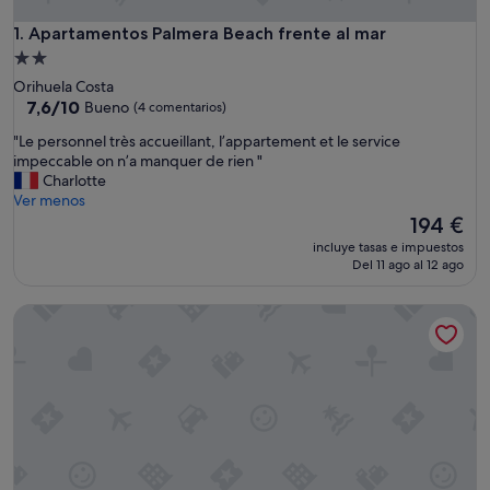
Apartamentos Palmera Beach frente al mar
1. Apartamentos Palmera Beach frente al mar
Alojamiento
de
Orihuela Costa
2.0 estrellas
7.6
7,6/10
Bueno
(4 comentarios)
sobre
"
"Le personnel très accueillant, l’appartement et le service
10,
L
impeccable on n’a manquer de rien "
Bueno,
e
Charlotte
(4 comentarios)
p
Ver menos
e
El
194 €
r
precio
incluye tasas e impuestos
s
actual
Del 11 ago al 12 ago
o
es
n
de
Apartamento de 2 dormitorios frente al mar con piscina, bal
n
194 €
e
l
t
r
è
s
a
c