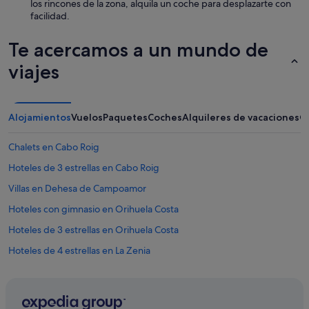
a
los rincones de la zona, alquila un coche para desplazarte con
r
facilidad.
e
n
Te acercamos a un mundo de
i
c
viajes
e
p
e
o
Alojamientos
Vuelos
Paquetes
Coches
Alquileres de vacaciones
O
p
l
Chalets en Cabo Roig
e
.
Hoteles de 3 estrellas en Cabo Roig
W
i
Villas en Dehesa de Campoamor
l
Hoteles con gimnasio en Orihuela Costa
l
r
Hoteles de 3 estrellas en Orihuela Costa
e
c
Hoteles de 4 estrellas en La Zenia
o
Casas privadas de vacaciones en La Zenia
m
m
B&B en Cabo Roig
e