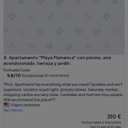
a
a
n
m
n
d
e
q
t
n
u
h
t
e
e
o
r
m
l
d
a
i
e
i
m
r
n
p
i
s
i
e
t
o
Apartamento "Playa Flamenca" con piscina, aire acondicionado
4. Apartamento "Playa Flamenca" con piscina, aire
n
r
y
acondicionado, terraza y jardín
"
e
c
Orihuela Costa
e
o
9.8
9,8/10
Excepcional
t
(8 comentarios)
n
sobre
o
t
"
"Pros: Apartment has everything what you need! Spotless and we'll
10,
f
o
P
organised. Location is just right, grocery stores, Saturday market,
Excepcional,
C
d
r
shopping centre are very close. Caretaker and host are nice people.
(8 comentarios)
a
o
o
Will recommend this place!!!"
b
l
s
Viajero anónimo
o
o
:
Ver menos
R
n
A
El
310 €
o
e
p
precio
i
incluye tasas e impuestos
c
a
actual
g
Del 21 ago al 22 ago