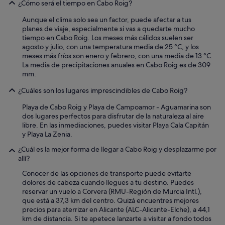
e
¿Cómo será el tiempo en Cabo Roig?
n
r
.
y
Aunque el clima solo sea un factor, puede afectar a tus
"
c
planes de viaje, especialmente si vas a quedarte mucho
l
tiempo en Cabo Roig. Los meses más cálidos suelen ser
o
agosto y julio, con una temperatura media de 25 °C, y los
s
meses más fríos son enero y febrero, con una media de 13 °C.
e
La media de precipitaciones anuales en Cabo Roig es de 309
.
mm.
C
¿Cuáles son los lugares imprescindibles de Cabo Roig?
a
r
Playa de Cabo Roig y Playa de Campoamor - Aguamarina son
e
dos lugares perfectos para disfrutar de la naturaleza al aire
t
libre. En las inmediaciones, puedes visitar Playa Cala Capitán
a
y Playa La Zenia.
k
e
¿Cuál es la mejor forma de llegar a Cabo Roig y desplazarme por
r
allí?
a
n
Conocer de las opciones de transporte puede evitarte
d
dolores de cabeza cuando llegues a tu destino. Puedes
h
reservar un vuelo a Corvera (RMU-Región de Murcia Intl.),
o
que está a 37,3 km del centro. Quizá encuentres mejores
s
precios para aterrizar en Alicante (ALC-Alicante-Elche), a 44,1
t
km de distancia. Si te apetece lanzarte a visitar a fondo todos