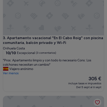
l
n
e
t
s
i
e
s
r
s
v
i
i
t
c
u
e
a
Apartamento vacacional "En El Cabo Roig" con piscina comun
3. Apartamento vacacional "En El Cabo Roig" con piscina
i
t
comunitaria, balcón privado y Wi-Fi
m
e
Orihuela Costa
p
d
10.0
10/10
Excepcional
e
(3 comentarios)
n
sobre
c
e
"
"Pros: Apartamento limpio y con todo lo necesario Cons: Los
10,
c
a
P
colchones necesitan un cambio"
Excepcional,
a
r
r
Viajero anónimo
(3 comentarios)
b
t
o
Ver menos
l
h
s
El
305 €
e
e
:
precio
o
incluye tasas e impuestos
b
A
actual
n
Del 5 sept al 6 sept
e
p
es
n
a
a
de
’
c
Apartamento "Playa Flamenca" con piscina, aire acondicionado
r
305 €
a
h
t
m
a