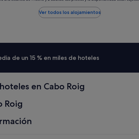
o
"
Ver todos los alojamientos
media de un 15 % en miles de hoteles
hoteles en Cabo Roig
o Roig
ormación