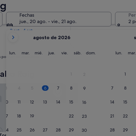
ig
En dos semanas
Fechas
Per
21 ago - 23 ago
jue., 20 ago. - vie., 21 ago.
2 p
En dos meses
2 oct - 4 oct
Tus
agosto de 2026
meses
actuales
son
lunes
martes
miércoles
jueves
viernes
sábado
domingo
lunes
lun.
mar.
mié.
jue.
vie.
sáb.
dom.
lun.
mar.
s podrían ser adecuadas.
August
de
2026
abo Roig
1
1
2
y
September
rrejoven
Hotel Golf Campoamor
3
4
5
6
7
8
7
8
9
de
2026.
10
11
12
13
14
15
14
15
16
17
18
19
20
21
22
21
22
23
24
25
26
27
28
29
28
29
30
rrejoven
Hotel Golf Campoamor
 Torrejoven
3. Hotel Golf Campoamor