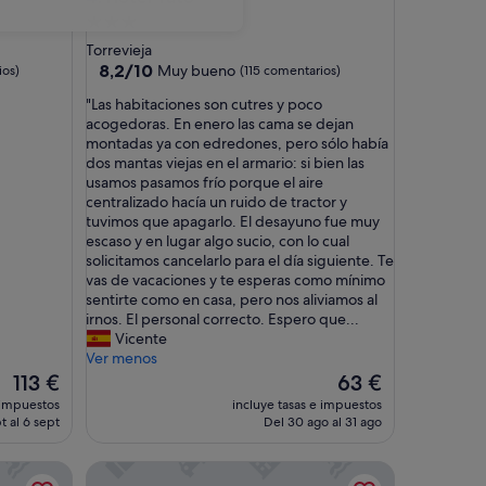
Alojamiento
de
Torrevieja
3.0 estrellas
8.2
8,2/10
Muy bueno
ios)
(115 comentarios)
sobre
"
"Las habitaciones son cutres y poco
10,
L
acogedoras. En enero las cama se dejan
Muy
a
montadas ya con edredones, pero sólo había
bueno,
s
dos mantas viejas en el armario: si bien las
(115 comentarios)
h
usamos pasamos frío porque el aire
a
centralizado hacía un ruido de tractor y
b
tuvimos que apagarlo. El desayuno fue muy
i
escaso y en lugar algo sucio, con lo cual
t
solicitamos cancelarlo para el día siguiente. Te
a
vas de vacaciones y te esperas como mínimo
c
sentirte como en casa, pero nos aliviamos al
i
irnos. El personal correcto. Espero que...
o
Vicente
n
Ver menos
e
El
El
113 €
63 €
s
precio
precio
 impuestos
incluye tasas e impuestos
s
actual
actual
t al 6 sept
Del 30 ago al 31 ago
o
es
es
n
de
de
Hotel Lodomar Spa & Talasoterapia
c
113 €
63 €