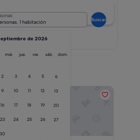
sonas
Buscar
ersonas, 1 habitación
septiembre de 2026
Ver mapa
martes
miércoles
jueves
viernes
sábado
domingo
mié.
jue.
vie.
sáb.
dom.
2
3
4
5
6
Hotel Tuto
9
10
11
12
13
16
17
18
19
20
23
24
25
26
27
30
Hotel Tuto
4. Hotel Tuto