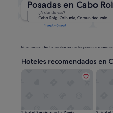
Posadas en Cabo Ro
Próximo fin de semana
¿A dónde vas?
14 ago - 16 ago
En un mes
4 sept - 6 sept
No se han encontrado coincidencias exactas, pero estas alternativa
Hoteles recomendados en C
Hotel Servigroup La Zenia
Hotel To
Hotel Servigroup La Zenia
Hotel To
1. Hotel Servigroup La Zenia
2. Hotel