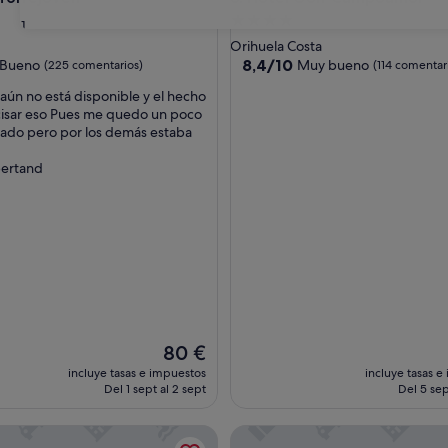
nto
Alojamiento
31
de
Orihuela Costa
las
4.0 estrellas
8.4
8,4/10
Bueno
Muy bueno
(225 comentarios)
(114 comentar
sobre
 aún no está disponible y el hecho
10,
cisar eso Pues me quedo un poco
Muy
ado pero por los demás estaba
entarios)
bueno,
(114 comentarios)
bertand
El
80 €
precio
incluye tasas e impuestos
incluye tasas e
actual
Del 1 sept al 2 sept
Del 5 sep
es
de
ntepiedra
Hotel Congra
80 €