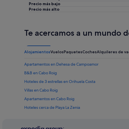
e
Precio más bajo
Pueden
c
Precio más alto
aplicarse
e
términos
p
y
c
condiciones
i
Te acercamos a un mundo de
adicionales.
o
n
a
d
Alojamientos
Vuelos
Paquetes
Coches
Alquileres de v
o
p
Apartamentos en Dehesa de Campoamor
e
r
B&B en Cabo Roig
o
p
Hoteles de 3 estrellas en Orihuela Costa
o
Villas en Cabo Roig
r
l
Apartamentos en Cabo Roig
o
s
Hoteles cerca de Playa La Zenia
d
Hoteles con gimnasio en La Zenia
e
m
Hoteles cerca de Centro comercial Zenia Boulevard
á