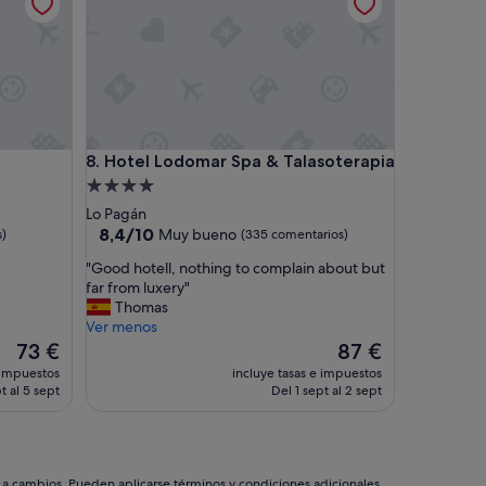
u
t
r
e
s
y
p
o
Hotel Lodomar Spa & Talasoterapia
8. Hotel Lodomar Spa & Talasoterapia
c
o
Alojamiento
a
de
Lo Pagán
c
4.0 estrellas
8.4
8,4/10
Muy bueno
s)
(335 comentarios)
o
sobre
g
"
"Good hotell, nothing to complain about but
10,
e
G
far from luxery"
Muy
d
o
Thomas
bueno,
o
o
Ver menos
(335 comentarios)
r
d
El
El
73 €
87 €
a
h
precio
precio
 impuestos
incluye tasas e impuestos
s
o
actual
actual
t al 5 sept
Del 1 sept al 2 sept
.
t
es
es
E
e
de
de
n
l
73 €
87 €
e
l
n
,
s a cambios. Pueden aplicarse términos y condiciones adicionales.