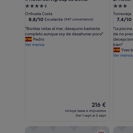
Alojamiento
Alojamie
de
de
Orihuela Costa
Torrevieja
4.5 estrellas
3.0 estrel
8.8
7.4
8,8/10
7,4/10
Excelente
(947 comentarios)
sobre
sobre
"
"
"Bonitas vistas al mar, desayuno bastante
"La piscina
10,
10,
B
L
completo aunque soy de desahunar poco"
de no pre
Excelente,
Bueno,
o
a
Pedro
decepcion
(947 comentarios)
(225 com
n
p
Ver menos
bien"
i
i
Yves 
t
s
Ver menos
a
c
s
i
v
n
i
a
s
a
t
ú
a
n
s
n
a
o
El
216 €
l
e
precio
incluye tasas e impuestos
m
s
actual
Del 1 sept al 2 sept
a
t
es
r
á
de
Dña Monse Hotel Spa & Golf
Hotel Mo
,
d
216 €