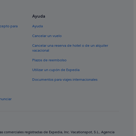
b
 Zenia
í
a
Ayuda
d
o
xcepto para
Ayuda
s
Cancelar un vuelo
m
laya Flamenca
a
Cancelar una reserva de hotel o de un alquiler
n
vacacional
t
a
enia
Plazos de reembolso
s
v
Utilizar un cupón de Expedia
i
Flamenca
Documentos para viajes internacionales
e
j
Costa
a
s
nunciar
e
n
e
l
g
a
r
comerciales registradas de Expedia, Inc. Vacationspot, S.L., Agencia
m