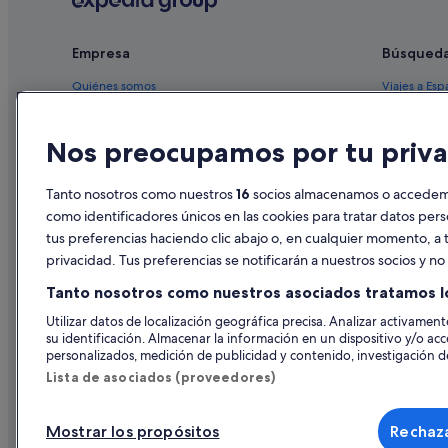
s
Hoteles con restaurante en Orihuela Costa
e
Complejos turísticos en La Zenia
s
Empresa
Búsqued
t
Apartoteles en Cabo Roig
a
Quiénes somos
Viajes a Esp
b
Hoteles con bar en Orihuela Costa
Empleo
Hoteles en 
a
Hoteles con piscina en Orihuela Costa
b
Nos preocupamos por tu priva
Anuncia tu alojamiento
Alquileres 
i
Hoteles de 5 estrellas en Cabo Roig
e
Publicidad
Paquetes de
n
Tanto nosotros como nuestros
16
socios almacenamos o accedemos
Campings de caravanas en La Zenia
"
Prensa
Vuelos bara
como identificadores únicos en las cookies para tratar datos per
Hoteles con restaurante en La Zenia
tus preferencias haciendo clic abajo o, en cualquier momento, a t
Alquiler de
Hoteles de 4 estrellas en Playa Flamenca
privacidad. Tus preferencias se notificarán a nuestros socios y n
Todos los a
Hoteles boutique en La Zenia
Tanto nosotros como nuestros asociados tratamos l
Hoteles con spa en La Zenia
Utilizar datos de localización geográfica precisa. Analizar activamente
su identificación. Almacenar la información en un dispositivo y/o acc
Condominios en Cabo Roig
personalizados, medición de publicidad y contenido, investigación de
Hoteles con gimnasio en Orihuela Costa
Lista de asociados (proveedores)
Cabañas en Cabo Roig
Mostrar los propósitos
Rechaza
Casas privadas de vacaciones en Cabo Roig
© 2026 Expedia, Inc., una empresa de Expedia Group. Todos los derec