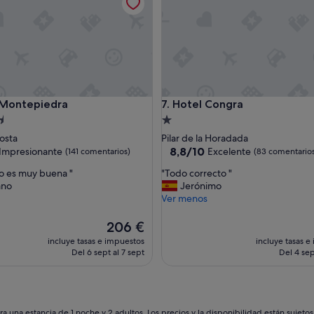
ntepiedra
Hotel Congra
 Montepiedra
7. Hotel Congra
nto
Alojamiento
de
osta
Pilar de la Horadada
las
1.0 estrella
8.8
8,8/10
Impresionante
Excelente
(141 comentarios)
(83 comentario
sobre
"
no es muy buena "
"Todo correcto "
10,
T
ano
Jerónimo
nante,
Excelente,
o
Ver menos
entarios)
(83 comentarios)
d
o
El
206 €
c
precio
incluye tasas e impuestos
incluye tasas e
o
actual
Del 6 sept al 7 sept
Del 4 sep
r
es
r
de
e
206 €
c
t
a una estancia de 1 noche y 2 adultos. Los precios y la disponibilidad están sujeto