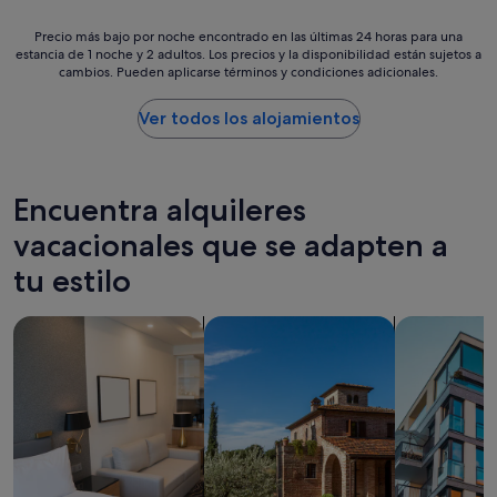
d
o
n
e
c
Precio
i
Precio más bajo por noche encontrado en las últimas 24 horas para una
n
e
estancia de 1 noche y 2 adultos. Los precios y la disponibilidad están sujetos a
más
c
l
r
cambios. Pueden aplicarse términos y condiciones adicionales.
bajo
a
a
y
por
t
z
s
noche
e
Ver todos los alojamientos
o
t
encontrado
w
n
o
en
i
a
r
las
t
l
e
últimas
h
Encuentra alquileres
a
s
24 horas
h
p
,
para
vacacionales que se adapten a
o
i
S
una
s
s
a
tu estilo
estancia
t
c
t
de
.
i
u
1 noche
"
n
Buscar apartoteles
Buscar villas
Buscar apar
r
y
a
d
2 adultos.
e
a
Los
s
y
precios
t
m
y
á
a
la
m
r
disponibilidad
u
k
están
y
e
sujetos