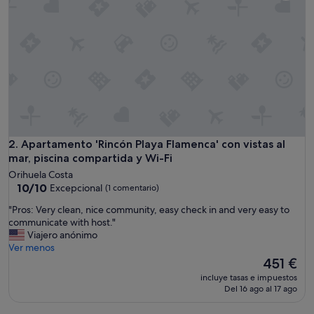
n
t
h
a
s
e
v
e
r
y
t
h
Apartamento 'Rincón Playa Flamenca' con vistas al mar, pisc
2. Apartamento 'Rincón Playa Flamenca' con vistas al
i
mar, piscina compartida y Wi-Fi
n
Orihuela Costa
g
10.0
10/10
Excepcional
(1 comentario)
w
sobre
h
"
"Pros: Very clean, nice community, easy check in and very easy to
10,
a
P
communicate with host."
Excepcional,
t
r
Viajero anónimo
(1 comentario)
y
o
Ver menos
o
s
El
451 €
u
:
precio
incluye tasas e impuestos
n
V
actual
Del 16 ago al 17 ago
e
e
es
e
r
de