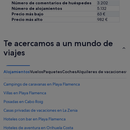
a
Número de comentarios de huéspedes
3.202
c
l
Número de alojamientos
5.132
e
"
Precio más bajo
63 €
p
Precio más alto
982 €
e
o
p
l
Te acercamos a un mundo de
e
.
viajes
W
i
l
l
Alojamientos
Vuelos
Paquetes
Coches
Alquileres de vacaciones
O
r
e
c
Campings de caravanas en Playa Flamenca
o
Villas en Playa Flamenca
m
m
Posadas en Cabo Roig
e
n
Casas privadas de vacaciones en La Zenia
d
Hoteles con bar en Playa Flamenca
t
h
Hoteles de aventura en Orihuela Costa