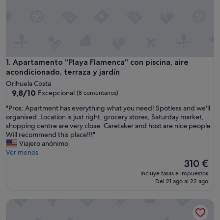
Apartamento "Playa Flamenca" con piscina, aire acondicionado
1. Apartamento "Playa Flamenca" con piscina, aire
acondicionado, terraza y jardín
Orihuela Costa
9.8
9,8/10
Excepcional
(8 comentarios)
sobre
"
"Pros: Apartment has everything what you need! Spotless and we'll
10,
P
organised. Location is just right, grocery stores, Saturday market,
Excepcional,
r
shopping centre are very close. Caretaker and host are nice people.
(8 comentarios)
o
Will recommend this place!!!"
s
Viajero anónimo
:
Ver menos
A
El
310 €
p
precio
incluye tasas e impuestos
a
actual
Del 21 ago al 22 ago
r
es
t
de
Apartamento 'Rincón Playa Flamenca' con vistas al mar, pisc
m
310 €
e