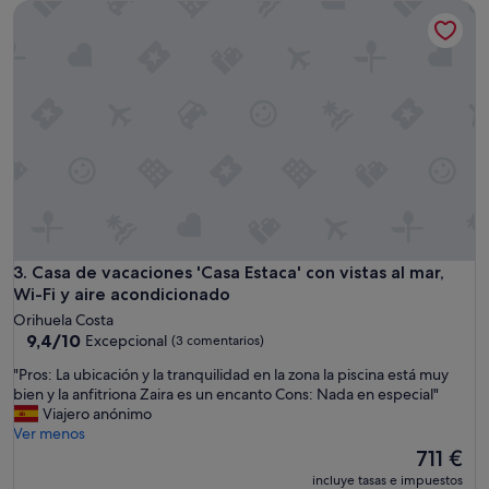
d
Casa de vacaciones 'Casa Estaca' con vistas al mar, Wi-Fi y a
y
451 €
!
c
S
l
p
e
o
a
t
n
l
,
e
n
s
i
s
c
a
e
n
c
d
o
w
m
Casa de vacaciones 'Casa Estaca' con vistas al mar, Wi-Fi y a
3. Casa de vacaciones 'Casa Estaca' con vistas al mar,
e
m
Wi-Fi y aire acondicionado
'
u
Orihuela Costa
l
n
9.4
9,4/10
Excepcional
l
(3 comentarios)
i
sobre
o
t
"
"Pros: La ubicación y la tranquilidad en la zona la piscina está muy
10,
r
y
P
bien y la anfitriona Zaira es un encanto Cons: Nada en especial"
Excepcional,
g
,
r
Viajero anónimo
(3 comentarios)
a
e
o
Ver menos
n
a
s
El
711 €
i
s
:
precio
s
incluye tasas e impuestos
y