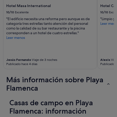
n
o
Hotel Masa International
Hotel Ca
e
s
n
10/10
Excelente
10/10
Excel
e
c
.
"El edificio necesita una reforma pero aunque es de
"Limpio y
a
C
categoría tres estrellas tanto atención del personal
Leer men
n
a
como la calidad de su bar restaurante y la piscina
t
r
corresponden a un hotel de cuatro estrellas."
o
e
Leer menos
C
t
o
a
n
k
s
e
:
Jesús Fernando
Viaje de 3 noches
Alexis
Viaj
r
N
Publicado hace 4 días
Publicado h
a
a
n
d
d
a
Más información sobre Playa
h
e
o
Flamenca
n
s
e
t
s
a
Casas de campo en Playa
p
r
e
e
Flamenca: información
c
n
i
i