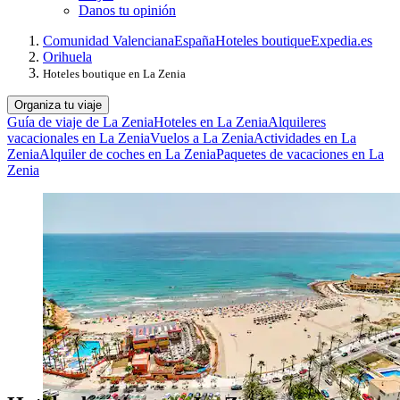
Danos tu opinión
Comunidad Valenciana
España
Hoteles boutique
Expedia.es
Orihuela
Hoteles boutique en La Zenia
Organiza tu viaje
Guía de viaje de La Zenia
Hoteles en La Zenia
Alquileres
vacacionales en La Zenia
Vuelos a La Zenia
Actividades en La
Zenia
Alquiler de coches en La Zenia
Paquetes de vacaciones en La
Zenia