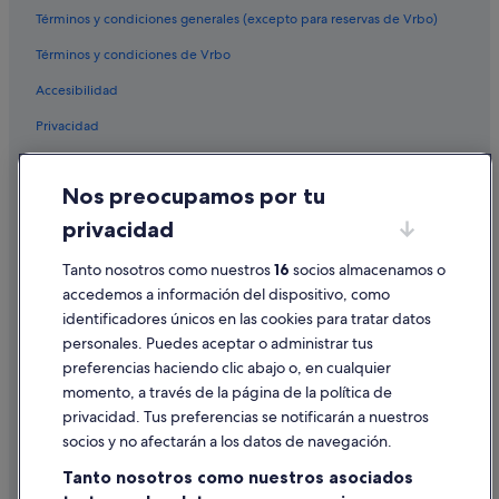
e
Términos y condiciones generales (excepto para reservas de Vrbo)
Hoteles de golf en Orihuela Costa
n
Términos y condiciones de Vrbo
t
Servigroup hoteles en Playa Flamenca
r
Accesibilidad
Hoteles en la playa en La Zenia
a
l
Privacidad
Hoteles con piscina en Orihuela Costa
i
z
Hoteles de 3 estrellas en Orihuela Costa
Cookies
a
Nos preocupamos por tu
Hoteles para bodas en La Zenia
Condiciones de uso
d
o
privacidad
Hoteles con bar en Orihuela Costa
Información legal/contacto
h
a
Cabañas en Cabo Roig
Pautas sobre el contenido y cómo denunciar contenido
Tanto nosotros como nuestros
16
socios almacenamos o
c
accedemos a información del dispositivo, como
Cabo Roig hoteles
í
a
identificadores únicos en las cookies para tratar datos
Ayuda
B&B en Cabo Roig
u
personales. Puedes aceptar o administrar tus
n
Ayuda
Hoteles de 4 estrellas en Orihuela Costa
preferencias haciendo clic abajo o, en cualquier
r
momento, a través de la página de la política de
Hoteles con wifi en Orihuela Costa
Cancelar un vuelo
u
privacidad. Tus preferencias se notificarán a nuestros
i
Hoteles con bar en Dehesa de Campoamor
Cancelar una reserva de hotel o de un alquiler vacacional
d
socios y no afectarán a los datos de navegación.
o
Hoteles de aventura en Orihuela Costa
Plazos de reembolso
Tanto nosotros como nuestros asociados
d
Hoteles con piscina en La Zenia