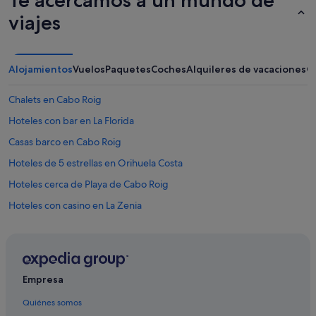
Te acercamos a un mundo de
n
viajes
e
l
a
r
Alojamientos
Vuelos
Paquetes
Coches
Alquileres de vacaciones
O
m
a
r
Chalets en Cabo Roig
i
Hoteles con bar en La Florida
o
:
Casas barco en Cabo Roig
s
i
Hoteles de 5 estrellas en Orihuela Costa
b
Hoteles cerca de Playa de Cabo Roig
i
e
Hoteles con casino en La Zenia
n
l
Orihuela Costa hoteles
a
Hoteles con wifi en La Zenia
s
u
Hoteles con conserje en Orihuela Costa
s
Empresa
a
Hoteles con spa en La Zenia
m
Quiénes somos
Centros vacacionales en Cabo Roig
o