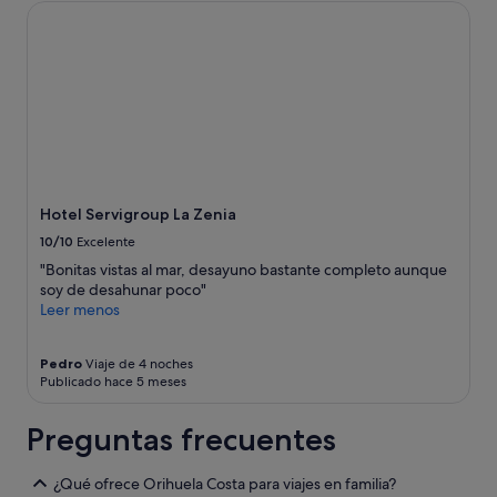
p
disponibilidad
n
Hotel Servigroup La Zenia
e
están
t
s
sujetos
a
p
a
d
a
cambios.
a
l
Pueden
s
d
aplicarse
y
a
términos
a
s
y
c
"
condiciones
o
adicionales.
n
Hotel Servigroup La Zenia
e
10/10
Excelente
d
r
"Bonitas vistas al mar, desayuno bastante completo aunque
e
soy de desahunar poco"
d
Leer menos
o
n
Pedro
Viaje de 4 noches
e
Publicado hace 5 meses
s
,
p
Preguntas frecuentes
e
r
¿Qué ofrece Orihuela Costa para viajes en familia?
o