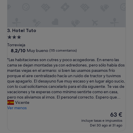
a
c
c
u
e
i
Hotel Tuto
3. Hotel Tuto
l
Alojamiento
l
de
a
Torrevieja
n
3.0 estrellas
8.2
8,2/10
Muy bueno
(115 comentarios)
t
sobre
"
"Las habitaciones son cutres y poco acogedoras. En enero las
,
10,
L
cama se dejan montadas ya con edredones, pero sólo había dos
l
Muy
a
mantas viejas en el armario: si bien las usamos pasamos frío
’
bueno,
s
porque el aire centralizado hacía un ruido de tractor y tuvimos
a
(115 comentarios)
h
que apagarlo. El desayuno fue muy escaso y en lugar algo sucio,
p
a
con lo cual solicitamos cancelarlo para el día siguiente. Te vas de
p
b
vacaciones y te esperas como mínimo sentirte como en casa,
a
i
pero nos aliviamos al irnos. El personal correcto. Espero que...
r
t
Vicente
t
a
Ver menos
e
c
El
m
63 €
i
precio
e
incluye tasas e impuestos
o
actual
n
Del 30 ago al 31 ago
n
es
t