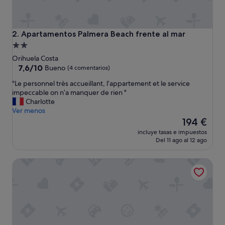
Apartamentos Palmera Beach frente al mar
2. Apartamentos Palmera Beach frente al mar
Alojamiento
de
Orihuela Costa
2.0 estrellas
7.6
7,6/10
Bueno
(4 comentarios)
sobre
"
"Le personnel très accueillant, l’appartement et le service
10,
L
impeccable on n’a manquer de rien "
Bueno,
e
Charlotte
(4 comentarios)
p
Ver menos
e
El
194 €
r
precio
incluye tasas e impuestos
s
actual
Del 11 ago al 12 ago
o
es
n
de
Hotel Tuto
n
194 €
e
l
t
r
è
s