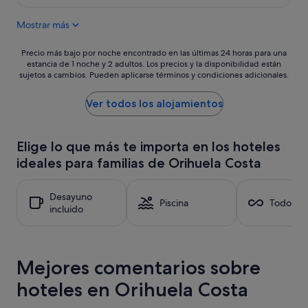
o
es
s
a
n
de
.
m
Mostrar más
e
111 €
E
a
s
n
n
a
Precio
e
Precio más bajo por noche encontrado en las últimas 24 horas para una
q
n
estancia de 1 noche y 2 adultos. Los precios y la disponibilidad están
más
n
u
sujetos a cambios. Pueden aplicarse términos y condiciones adicionales.
t
bajo
e
e
i
por
r
r
g
noche
o
Ver todos los alojamientos
d
u
encontrado
l
e
o
en
a
r
s
las
s
i
Elige lo que más te importa en los hoteles
c
últimas
c
e
ideales para familias de Orihuela Costa
o
24 horas
a
n
n
para
m
"
m
una
a
Desayuno
u
estancia
s
Piscina
Todo inc
incluido
e
de
e
l
1 noche
d
l
y
e
e
2 adultos.
j
s
Mejores comentarios sobre
Los
a
r
precios
n
hoteles en Orihuela Costa
o
y
m
m
la
o