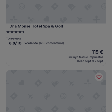
Dña Monse Hotel Spa & Golf
1. Dña Monse Hotel Spa & Golf
Alojamiento
de
Torrevieja
4.5 estrellas
8.8
8,8/10
Excelente
(680 comentarios)
sobre
El
115 €
10,
precio
Excelente,
incluye tasas e impuestos
actual
(680 comentarios)
Del 6 sept al 7 sept
es
de
Apartamentos Palmera Beach frente al mar
115 €