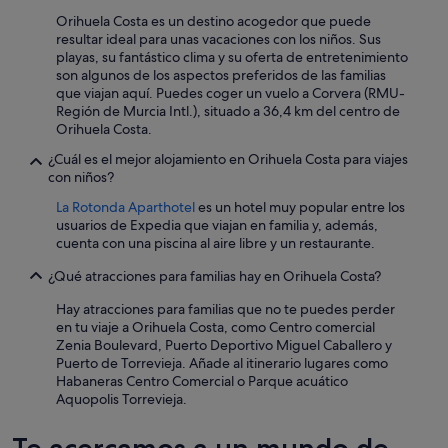
s
Orihuela Costa es un destino acogedor que puede
ó
resultar ideal para unas vacaciones con los niños. Sus
l
playas, su fantástico clima y su oferta de entretenimiento
o
son algunos de los aspectos preferidos de las familias
h
que viajan aquí. Puedes coger un vuelo a Corvera (RMU-
a
Región de Murcia Intl.), situado a 36,4 km del centro de
b
Orihuela Costa.
í
a
¿Cuál es el mejor alojamiento en Orihuela Costa para viajes
d
con niños?
o
La Rotonda Aparthotel
es un hotel muy popular entre los
s
usuarios de Expedia que viajan en familia y, además,
m
cuenta con una piscina al aire libre y un restaurante.
a
n
¿Qué atracciones para familias hay en Orihuela Costa?
t
a
Hay atracciones para familias que no te puedes perder
s
en tu viaje a Orihuela Costa, como Centro comercial
v
Zenia Boulevard, Puerto Deportivo Miguel Caballero y
i
Puerto de Torrevieja. Añade al itinerario lugares como
e
Habaneras Centro Comercial o Parque acuático
j
Aquopolis Torrevieja.
a
s
e