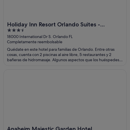
Holiday Inn Resort Orlando Suites -
Ideal para familias
3.5
Waterpark by IHG
out
18000 International Dr S. Orlando FL
Completamente reembolsable
of
5
Quédate en este hotel para familias de Orlando. Entre otras
cosas, cuenta con 2 piscinas al aire libre, 5 restaurantes y 2
bañeras de hidromasaje. Algunos aspectos que los huéspedes
destacan en los comentarios son la limpieza de sus habitaciones
y el ser excelente para familias. Dos atracciones turísticas
Se abre en una ventana nueva
Anaheim Majestic Garden Hotel
populares que se encuentran cerca son Centro comercial Disney
Springs™ y Parque acuático Disney's Typhoon Lagoon.
Anaheim Majestic Garden Hotel
Ideal para familias