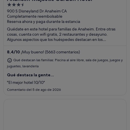
3.5
out
900 S Disneyland Dr Anaheim CA
Completamente reembolsable
of
Reserva ahora y paga durante la estancia
5
Quédate en este hotel para familias de Anaheim. Entre otras
cosas, cuenta con wifi gratis, 2 restaurantes y desayuno.
Algunos aspectos que los huéspedes destacan en los
comentarios son el suculento desayuno y la piscina. Dos
atracciones turísticas populares que se encuentran cerca son
8,4
/
10
¡Muy bueno! (5663 comentarios)
Disneyland® Resort y Distrito Downtown Disney®.
Qué destacan las familias: Piscina al aire libre, sala de juegos, juegos y
juguetes, lavandería
Qué destaca la gente...
"El mejor hotel 10/10"
Comentario del 5 de ago de 2026
Se abre en una ventana nueva
Floridays Resort Orlando