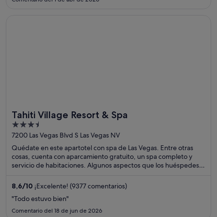
Se abre en una ventana nueva
Tahiti Village Resort & Spa
Tahiti Village Resort & Spa
3.5
out
7200 Las Vegas Blvd S Las Vegas NV
of
Quédate en este apartotel con spa de Las Vegas. Entre otras
5
cosas, cuenta con aparcamiento gratuito, un spa completo y
servicio de habitaciones. Algunos aspectos que los huéspedes
destacan en los comentarios son la piscina y la amabilidad del
personal. Dos atracciones turísticas populares que se
8,6
/
10
¡Excelente! (9377 comentarios)
encuentran cerca son Estadio Allegiant y Casino Luxor Las Vegas.
"Todo estuvo bien"
Comentario del 18 de jun de 2026