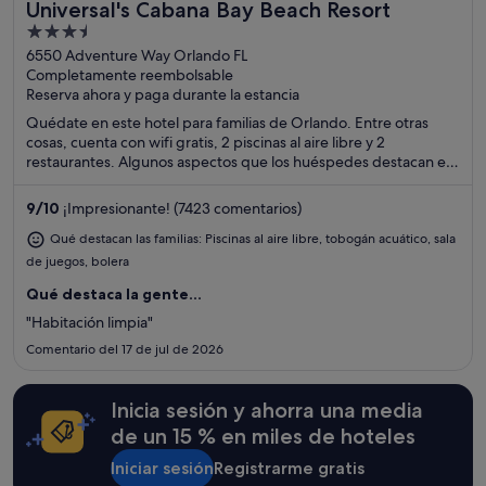
Universal's Cabana Bay Beach Resort
Ideal para familias
3.5
out
6550 Adventure Way Orlando FL
Completamente reembolsable
of
Reserva ahora y paga durante la estancia
5
Quédate en este hotel para familias de Orlando. Entre otras
cosas, cuenta con wifi gratis, 2 piscinas al aire libre y 2
restaurantes. Algunos aspectos que los huéspedes destacan en
los comentarios son la piscina y la amabilidad del personal. Dos
atracciones turísticas populares que se encuentran cerca son
9
/
10
¡Impresionante! (7423 comentarios)
Parque temático Universal’s Islands of Adventure™ y Universal’s
Volcano Bay™.
Qué destacan las familias: Piscinas al aire libre, tobogán acuático, sala
de juegos, bolera
Qué destaca la gente...
"Habitación limpia"
Comentario del 17 de jul de 2026
Inicia sesión y ahorra una media
de un 15 % en miles de hoteles
Iniciar sesión
Registrarme gratis