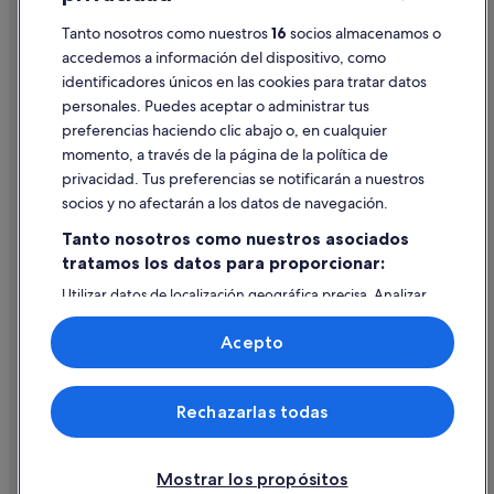
Tanto nosotros como nuestros
16
socios almacenamos o
Pautas sobre el contenido y cómo denunciar contenido
accedemos a información del dispositivo, como
identificadores únicos en las cookies para tratar datos
Ayuda
personales. Puedes aceptar o administrar tus
Ayuda
preferencias haciendo clic abajo o, en cualquier
momento, a través de la página de la política de
Cancelar un vuelo
privacidad. Tus preferencias se notificarán a nuestros
Cancelar una reserva de hotel o de un alquiler vacacional
socios y no afectarán a los datos de navegación.
Plazos de reembolso
Tanto nosotros como nuestros asociados
tratamos los datos para proporcionar:
Utilizar un cupón de Expedia
Utilizar datos de localización geográfica precisa. Analizar
Documentos para viajes internacionales
activamente las características del dispositivo para su
identificación. Almacenar la información en un dispositivo
Acepto
y/o acceder a ella. Publicidad y contenido personalizados,
medición de publicidad y contenido, investigación de
audiencia y desarrollo de servicios.
© 2026 Expedia, Inc., una empresa de Expedia Group. Todos los
Rechazarlas todas
Lista de asociados (proveedores)
derechos reservados. Expedia y el logotipo de Expedia son marcas
comerciales o marcas comerciales registradas de Expedia, Inc.
Vacationspot, S.L., Agencia de Viajes, I-AV-0000631.3.
Mostrar los propósitos