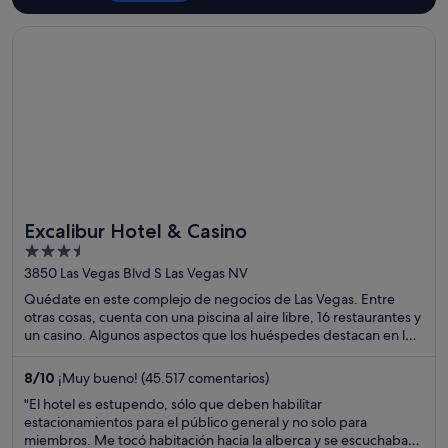
Se abre en una ventana nueva
Excalibur Hotel & Casino
Excalibur Hotel & Casino
3.5
out
3850 Las Vegas Blvd S Las Vegas NV
of
Quédate en este complejo de negocios de Las Vegas. Entre
5
otras cosas, cuenta con una piscina al aire libre, 16 restaurantes y
un casino. Algunos aspectos que los huéspedes destacan en los
comentarios son el excelente restaurante y la amabilidad del
personal. Dos atracciones turísticas populares que se
8
/
10
¡Muy bueno! (45.517 comentarios)
encuentran cerca son Casino Luxor Las Vegas y Casino Excalibur.
"El hotel es estupendo, sólo que deben habilitar
estacionamientos para el público general y no solo para
miembros. Me tocó habitación hacia la alberca y se escuchaba