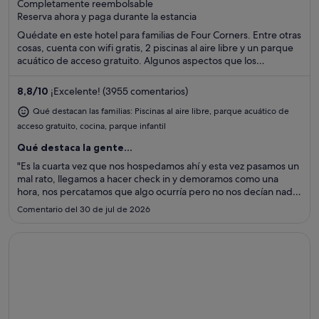
Completamente reembolsable
of
Reserva ahora y paga durante la estancia
5
Quédate en este hotel para familias de Four Corners. Entre otras
cosas, cuenta con wifi gratis, 2 piscinas al aire libre y un parque
acuático de acceso gratuito. Algunos aspectos que los
huéspedes destacan en los comentarios son la piscina y la
amabilidad del personal. Dos atracciones turísticas populares
8,8
/
10
¡Excelente! (3955 comentarios)
que se encuentran cerca son Parque temático Disney's Animal
Kingdom® y Disney's Hollywood Studios®.
Qué destacan las familias: Piscinas al aire libre, parque acuático de
acceso gratuito, cocina, parque infantil
Qué destaca la gente...
"Es la cuarta vez que nos hospedamos ahí y esta vez pasamos un
mal rato, llegamos a hacer check in y demoramos como una
hora, nos percatamos que algo ocurría pero no nos decían nada
luego cuando fuimos al departamento que nos dieron nos
Comentario del 30 de jul de 2026
dimos cuenta que no era el que habíamos reservado, ya que nos
..."
Se abre en una ventana nueva
Holiday Inn Resort Orlando Suites - Waterpark by IHG