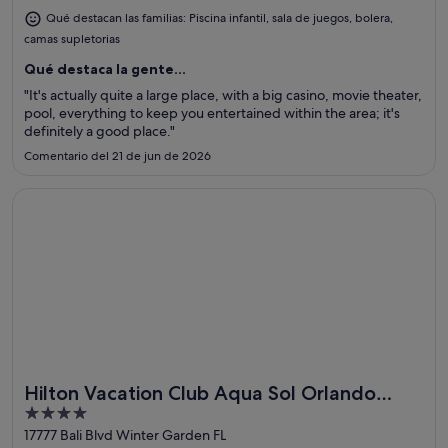
Casino y hotel South Point y Estadio Allegiant.
Qué destacan las familias: Piscina infantil, sala de juegos, bolera,
camas supletorias
Qué destaca la gente...
"It's actually quite a large place, with a big casino, movie theater,
pool, everything to keep you entertained within the area; it's
definitely a good place."
Comentario del 21 de jun de 2026
Se abre en una ventana nueva
Hilton Vacation Club Aqua Sol Orlando West
Hilton Vacation Club Aqua Sol Orlando
Ideal para familias
4
West
out
17777 Bali Blvd Winter Garden FL