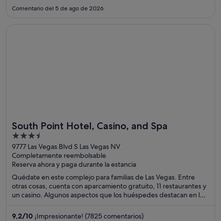
muy fuerte el volumen, aún estando en el piso 17. No me gustó
Comentario del 5 de ago de 2026
que cerraron Baja Fresh."
Se abre en una ventana nueva
South Point Hotel, Casino, and Spa
South Point Hotel, Casino, and Spa
Ideal para familias
3.5
out
9777 Las Vegas Blvd S Las Vegas NV
Completamente reembolsable
of
Reserva ahora y paga durante la estancia
5
Quédate en este complejo para familias de Las Vegas. Entre
otras cosas, cuenta con aparcamiento gratuito, 11 restaurantes y
un casino. Algunos aspectos que los huéspedes destacan en los
comentarios son el suculento desayuno y la piscina. Dos
atracciones turísticas populares que se encuentran cerca son
9,2
/
10
¡Impresionante! (7825 comentarios)