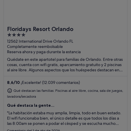
Floridays Resort Orlando
Ideal para familias
4
out
12562 International Drive Orlando FL
Completamente reembolsable
of
Reserva ahora y paga durante la estancia
5
Quédate en este apartotel para familias de Orlando. Entre otras
cosas, cuenta con wifi gratis, aparcamiento gratuito y 2 piscinas
al aire libre. Algunos aspectos que los huéspedes destacan en
los comentarios son la piscina y el bar. Dos atracciones turísticas
populares que se encuentran cerca son Centro comercial
8,6
/
10
¡Excelente! (12.039 comentarios)
Orlando Vineland Premium Outlets y Parque acuático Aquatica.
Qué destacan las familias: Piscinas al aire libre, cocina, sala de juegos,
lavadora/secadora
Qué destaca la gente...
"La habitación estaba muy amplia, limpia, todo en buen estado.
El wifi funcionaba bien, el único detalle es que todos los días a
las 8:00am se ponen a podar el cèsped y se escucha mucho
ruido hasta el quinto piso que yo estaba."
Comentario del 1 de abr de 2026