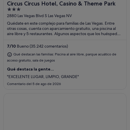
Circus Circus Hotel, Casino & Theme Park
Ideal para familias
3
out
2880 Las Vegas Blvd S Las Vegas NV
of
Quédate en este complejo para familias de Las Vegas. Entre
5
otras cosas, cuenta con aparcamiento gratuito, una piscina al
aire libre y 5 restaurantes. Algunos aspectos que los huéspedes
destacan en los comentarios son la piscina y el práctico
aparcamiento. Dos atracciones turísticas populares que se
7
/
10
Bueno (35.242 comentarios)
encuentran cerca son Casino Circus Circus y The Strat.
Qué destacan las familias: Piscina al aire libre, parque acuático de
acceso gratuito, sala de juegos
Qué destaca la gente...
"EXCELENTE LUGAR, LIMPIO, GRANDE"
Comentario del 5 de ago de 2026
Se abre en una ventana nueva
Margaritaville Resort Biloxi