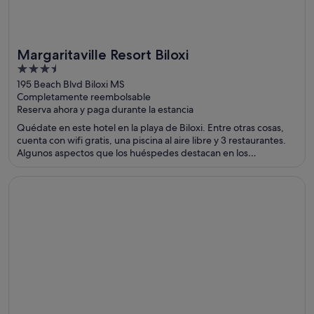
Margaritaville Resort Biloxi
Ideal para familias
3.5
out
195 Beach Blvd Biloxi MS
Completamente reembolsable
of
Reserva ahora y paga durante la estancia
5
Quédate en este hotel en la playa de Biloxi. Entre otras cosas,
cuenta con wifi gratis, una piscina al aire libre y 3 restaurantes.
Algunos aspectos que los huéspedes destacan en los
comentarios son la piscina y la amabilidad del personal. Dos
atracciones turísticas populares que se encuentran cerca son
Se abre en una ventana nueva
Universal's Cabana Bay Beach Resort
Hard Rock Casino Biloxi y Casino Beau Rivage.