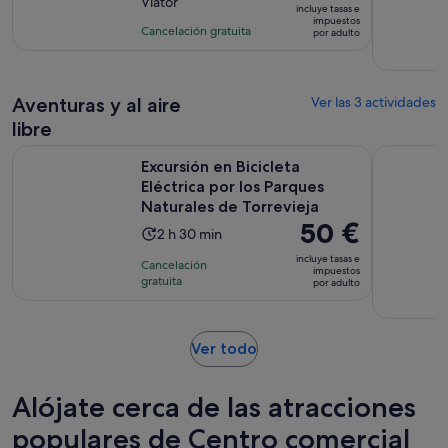
Viator
10
la
incluye tasas e
es
impuestos
con
actividad
Cancelación gratuita
por adulto
de
5
es
80 €
comentarios
de
por
1 hora
adulto
Aventuras y al aire
Ver las 3 actividades
libre
Excursión en Bicicleta Eléctrica por los Parques Naturales de
Experienci
Excursión en Bicicleta
Eléctrica por los Parques
Naturales de Torrevieja
El
50 €
La
2 h 30 min
precio
duración
incluye tasas e
Cancelación
es
impuestos
de
gratuita
por adulto
de
la
50 €
actividad
por
es
Se
Ver todo
adulto
de
abre
2 horas
en
Alójate cerca de las atracciones
y
una
30 minutos
pestaña
populares de Centro comercial
nueva