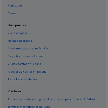
Hoteles de 4 estrellas en Playa Flamenca
Publicidad
Hoteles de 4 estrellas en Cabo Roig
Prensa
Hoteles cerca de Centro comercial Zenia Boulevard
Complejos turísticos en La Zenia
Búsquedas
Hoteles con spa en La Zenia
Viajes a España
Residences en La Zenia
Hoteles en España
Villas en La Zenia
Alquileres vacacionales España
Apartamentos en Playa Flamenca
Paquetes de viaje a España
Townhouses/Affittacamere en La Zenia
Vuelos baratos en España
Pensiones en Cabo Roig
Alquiler de coches en España
Hoteles con restaurante en Playa Flamenca
Todos los alojamientos
Chalets en Playa Flamenca
Servigroup hoteles en Playa Flamenca
Políticas
Hoteles en la playa en La Zenia
Términos y condiciones generales (excepto para reservas de Vrbo)
Hoteles para bodas en Orihuela Costa
Términos y condiciones de Vrbo