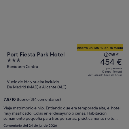
Ahorra un 100 % en tu vuelo
El
Port Fiesta Park Hotel
765 €
precio
454 €
3
era
out
Benidorm Centro
por persona
de
of
10 sept - 16 sept
Actualizado hace 20 horas
765 €,
5
Vuelo de ida y vuelta incluido
ahora
De Madrid (MAD) a Alicante (ALC)
es
de
7,8
/
10
Bueno (314 comentarios)
454 €
por
Viaje matrimonio e hijo. Entiendo que era temporada alta, el hotel
muy masificado. Colas en el desayuno o cenas. Habitación
persona
sumamente pequeña para tres personas, prácticamente no te
puedes mover en la habitación (sin mueble bar, pienso que lo quitan
Comentario del 24 de jul de 2026
cuando ponen una tercera cama por el espacio). Complicado