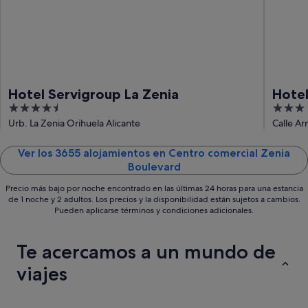
-
16
ago
Hotel Servigroup La Zenia
Hotel
4.5
3
out
out
Urb. La Zenia Orihuela Alicante
Calle Ar
of
of
5
5
Ver los 3655 alojamientos en Centro comercial Zenia
Boulevard
Precio más bajo por noche encontrado en las últimas 24 horas para una estancia
de 1 noche y 2 adultos. Los precios y la disponibilidad están sujetos a cambios.
Pueden aplicarse términos y condiciones adicionales.
Te acercamos a un mundo de
viajes