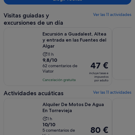
Visitas guiadas y
Ver las 11 actividades
excursiones de un día
Excursión a Guadalest, Altea y entrada en las Fuentes del Al
Tour en B
Excursión a Guadalest, Altea
y entrada en las Fuentes del
Algar
La
11 h
9.8
9,8/10
duración
El
47 €
sobre
62 comentarios de
de
precio
Viator
10
la
incluye tasas e
es
impuestos
con
actividad
Cancelación gratuita
por adulto
de
62
es
47 €
comentarios
de
Actividades acuáticas
Ver las 11 actividades
por
11 horas
Se abre en una pes
Alquiler De Motos De Agua En Torrevieja
Desde Torr
adulto
Alquiler De Motos De Agua
En Torrevieja
La
1 h
10.0
10/10
duración
El
80 €
sobre
5 comentarios de
de
precio