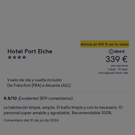
Ahorra un 100 % en tu vuelo
El
Hotel Port Elche
484 €
precio
339 €
4
era
out
por persona
de
of
7 sept - 10 sept
Actualizado hace 1 día
484 €,
5
Vuelo de ida y vuelta incluido
ahora
De Fráncfort (FRA) a Alicante (ALC)
es
de
8,8
/
10
¡Excelente! (819 comentarios)
339 €
por
La habitación limpia, amplia. El baño limpio y con lo necesario. El
personal super amable y agradable. Recomendable 100%
persona
Comentario del 31 de jul de 2026