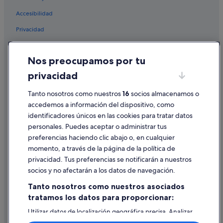
Hoteles de 4 estrellas en Orihuela Costa
Accesibilidad
Hoteles con piscina en La Zenia
Privacidad
Hoteles románticos en La Zenia
Cookies
Campings de caravanas en La Zenia
Nos preocupamos por tu
Condiciones de uso
Complejos turísticos en Playa Flamenca
privacidad
Información legal/contacto
Playa Flamenca hoteles
Pautas sobre el contenido y cómo denunciar contenido
Tanto nosotros como nuestros
16
socios almacenamos o
Hoteles románticos en Orihuela Costa
accedemos a información del dispositivo, como
Complejos de pisos en La Zenia
identificadores únicos en las cookies para tratar datos
Ayuda
personales. Puedes aceptar o administrar tus
Hoteles con bar en Playa Flamenca
Ayuda
preferencias haciendo clic abajo o, en cualquier
Hoteles que aceptan mascotas en La Zenia
momento, a través de la página de la política de
Cancelar un vuelo
Villas en Cabo Roig
privacidad. Tus preferencias se notificarán a nuestros
Cancelar una reserva de hotel o de un alquiler vacacional
socios y no afectarán a los datos de navegación.
Hoteles que aceptan mascotas en Orihuela Costa
Plazos de reembolso
Tanto nosotros como nuestros asociados
Campings de caravanas en Playa Flamenca
tratamos los datos para proporcionar:
Utilizar un cupón de Expedia
Hoteles de 5 estrellas en Orihuela Costa
Utilizar datos de localización geográfica precisa. Analizar
Documentos para viajes internacionales
Hoteles con gimnasio en La Zenia
activamente las características del dispositivo para su