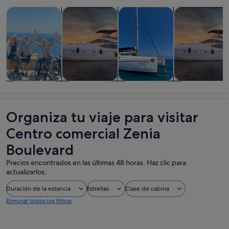
Se abre en una pestaña
Se abre en una pesta
Se 
Se
Visitas guiadas y excursiones de un día
Actividades acuáticas
Visitas acuáticas y cruceros
Flora y fauna
Visitas guiadas
Actividades
Visitas
Flora y fauna
y excursiones
acuáticas
acuáticas y
de un día
cruceros
Organiza tu viaje para visitar
Centro comercial Zenia
Boulevard
Precios encontrados en las últimas 48 horas. Haz clic para
actualizarlos.
Duración de la estancia
Estrellas
Clase de cabina
Eliminar todos los filtros