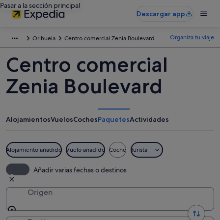
Pasar a la sección principal
Descargar app
Organiza tu viaje
Orihuela
Centro comercial Zenia Boulevard
Centro comercial
Zenia Boulevard
Alojamientos
Vuelos
Coches
Paquetes
Actividades
Alojamiento añadido
Vuelo añadido
Coche
Turista
Añadir varias fechas o destinos
Origen