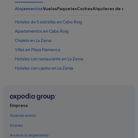
Alojamientos
Vuelos
Paquetes
Coches
Alquileres de vacaci
Hoteles de 5 estrellas en Cabo Roig
Apartamentos en Cabo Roig
Chalets en La Zenia
Villas en Playa Flamenca
Hoteles con restaurante en La Zenia
Hoteles con casino en La Zenia
Hoteles para bodas en La Zenia
Hoteles de 4 estrellas en La Zenia
Hoteles con conserje en Orihuela Costa
La Zenia hoteles
Empresa
Cabañas en Cabo Roig
Quiénes somos
Orihuela Costa hoteles
Empleo
Casas privadas de vacaciones en Cabo Roig
Anuncia tu alojamiento