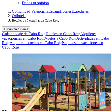
Danos tu opinión
Comunidad Valenciana
España
Hoteles
Expedia.es
Orihuela
Hoteles de 5 estrellas en Cabo Roig
Organiza tu viaje
Guía de viaje de Cabo Roig
Hoteles en Cabo Roig
Alquileres
vacacionales en Cabo Roig
Vuelos a Cabo Roig
Actividades en Cabo
Roig
Alquiler de coches en Cabo Roig
Paquetes de vacaciones en
Cabo Roig