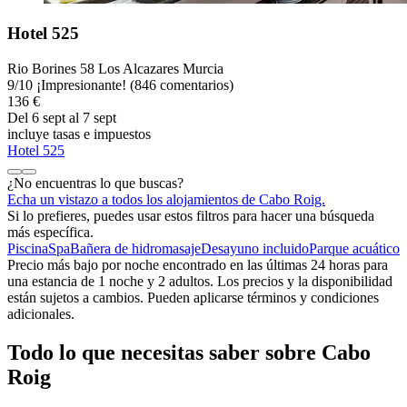
Hotel 525
Rio Borines 58 Los Alcazares Murcia
9
/
10
¡Impresionante! (846 comentarios)
136 €
Del 6 sept al 7 sept
incluye tasas e impuestos
Hotel 525
¿No encuentras lo que buscas?
Echa un vistazo a todos los alojamientos de Cabo Roig.
Si lo prefieres, puedes usar estos filtros para hacer una búsqueda
más específica.
Piscina
Spa
Bañera de hidromasaje
Desayuno incluido
Parque acuático
Precio más bajo por noche encontrado en las últimas 24 horas para
una estancia de 1 noche y 2 adultos. Los precios y la disponibilidad
están sujetos a cambios. Pueden aplicarse términos y condiciones
adicionales.
Todo lo que necesitas saber sobre Cabo
Roig