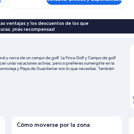
Habitación
 las ventajas y los descuentos de los que
turas, ¡más recompensas!
ural y cerca de un campo de golf. La Finca Golf y Campo de golf
an unas vacaciones activas, pero si prefieres sumergirte en la
Torrevieja y Playa de Guardamar son lo que necesitas. También
La Marina. Descubre todas las actividades acuáticas que podrás
ión de disfrutar de la naturaleza al aire libre con opciones como
Cómo moverse por la zona