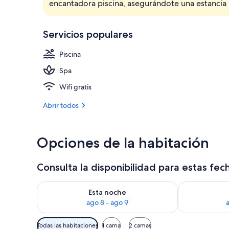
encantadora piscina, asegurándote una estancia
Jardines del 
Servicios populares
Piscina
Spa
Wifi gratis
Abrir todos
Opciones de la habitación
Consulta la disponibilidad para estas fec
Consulta la disponibilidad para esta noche, ago 8 - 
Consulta la d
Esta noche
ago 8 - ago 9
Filtros
Todas las habitaciones
1 cama
2 camas