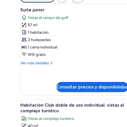
disponibles
Abrir
Un dormitorio moderno con un
para
5
Suite junior
todas
las
Vistas al campo de golf
las
habitaciones
57 m²
fotos
de
1 habitación
Suite
3 huéspedes
junior
1 cama individual
Wifi gratis
Más
Ver más detalles
detalles
de
Suite
junior
Consultar precios y disponibilida
Abrir
Una habitación de hotel modern
4
Habitación Club doble de uso individual, vistas al
todas
complejo turístico
las
Vistas al complejo turístico
fotos
40 m²