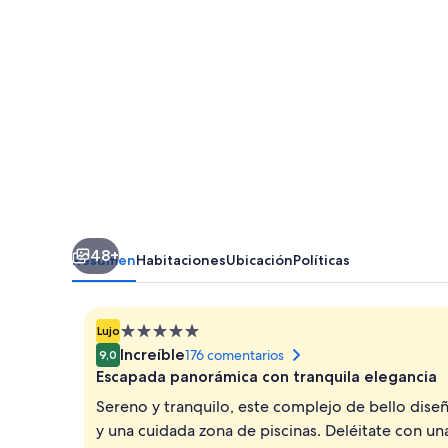
48+
Resumen
Habitaciones
Ubicación
Políticas
Alojamiento
Lujo
de
Increíble
176 comentarios
9,0
5.0 estrellas
Escapada panorámica con tranquila elegancia
Sereno y tranquilo, este complejo de bello dise
y una cuidada zona de piscinas. Deléitate con un