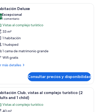
ama, mesita de noche, lámpara, silla, escritorio y ventana grande.
brir
Una habitación de hotel moderna con una cama 
5
bitación Deluxe
odas
Excepcional
s
,0
10,0 de 10
(1 comentario)
1 comentario
otos
Vistas al complejo turístico
e
33 m²
abitación
1 habitación
eluxe
1 huésped
1 cama de matrimonio grande
Wifi gratis
ás
r más detalles
talles
Consultar precios y disponibilidad
bitación
luxe
grande, mesitas de noche e iluminación empotrada.
brir
Una habitación de hotel moderna con cama, mes
5
bitación Club, vistas al complejo turístico (2
odas
ults and 1 child)
s
Vistas al complejo turístico
otos
40 m²