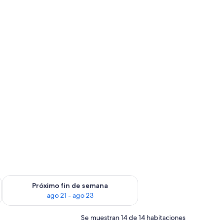
in de semana, ago 14 - ago 16
Consulta la disponibilidad para el próximo fin de semana, ago
Próximo fin de semana
ago 21 - ago 23
Se muestran 14 de 14 habitaciones