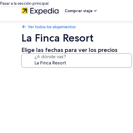
Pasar a la sección principal
Comprar viaje
Ver todos los alojamientos
La Finca Resort
Elige las fechas para ver los precios
¿A dónde vas?
Galería
de
imágenes
de
La
Finca
Resort