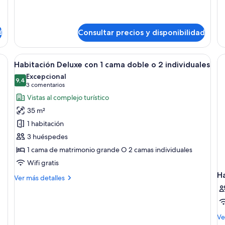
1
de
de
child)
Suite
Su
junior
ju
d
Consultar precios y disponibilidad
(2
(3
adults
ad
and
a con cama, mesita de noche, lámpara, silla, escritorio y ventana grande.
Abrir
Una habitación de hotel moderna con un
1
5
Habitación Deluxe con 1 cama doble o 2 individuales
todas
child)
Excepcional
las
9,4
9,4 de 10
(3 comentarios)
3 comentarios
fotos
Vistas al complejo turístico
de
35 m²
Habitación
1 habitación
Deluxe
3 huéspedes
con
1 cama de matrimonio grande O 2 camas individuales
1
cama
Wifi gratis
doble
H
Más
Ver más detalles
o
detalles
de
2
Habitación
individuales
Deluxe
M
Ve
con