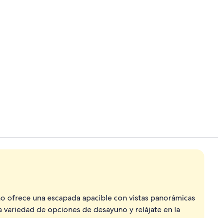
Vistas al ca
Bar-cafeterí
ño ofrece una escapada apacible con vistas panorámicas
a variedad de opciones de desayuno y relájate en la