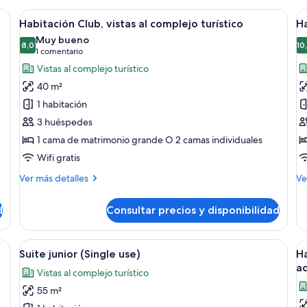
a cama grande, mesitas de noche e iluminación empotrada.
Abrir
Una habitación de hotel moderna con c
A
5
Habitación Club, vistas al complejo turístico
Ha
todas
t
Muy bueno
las
8,0
la
10
8,0 de 10
(1 comentario)
1 comentario
fotos
f
Vistas al complejo turístico
de
d
40 m²
Habitación
H
1 habitación
Club,
D
3 huéspedes
vistas
1 cama de matrimonio grande O 2 camas individuales
al
complejo
Wifi gratis
turístico
Más
M
Ver más detalles
Ve
detalles
de
de
de
d
Consultar precios y disponibilidad
Habitación
Ha
Club,
De
vistas
a con cama, mesita de noche, lámpara, silla, escritorio y ventana grande.
Abrir
Un dormitorio moderno con una cama 
A
5
al
Suite junior (Single use)
Ha
todas
t
complejo
ad
Vistas al complejo turístico
turístico
las
la
55 m²
fotos
f