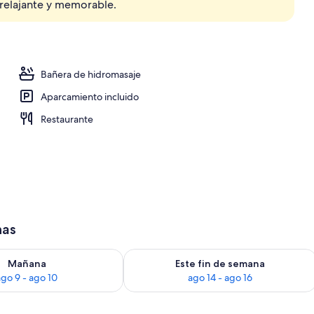
 relajante y memorable.
alojamiento
Bañera de hidromasaje
Aparcamiento incluido
Restaurante
has
ago 9
isponibilidad para mañana, ago 9 - ago 10
Consulta la disponibilidad para este f
Mañana
Este fin de semana
ago 9 - ago 10
ago 14 - ago 16