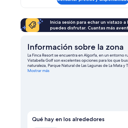
Habitación
Inicia sesión para echar un vistazo a
puedes disfrutar. Cuantas más aven
Información sobre la zona
La Finca Resort se encuentra en Algorfa, en un entorno r
Vistabella Golf son excelentes opciones para los que busc
naturaleza, Parque Natural de Las Lagunas de La Mata y 
merece la pena acercarse a Puerto de Torrevieja y Playa 
Mostrar más
hacer en la zona (por ejemplo, vela); además tendrás ocas
las rutas a pie o en bicicleta.
Ver guía de viaje de Algorfa
Qué hay en los alrededores