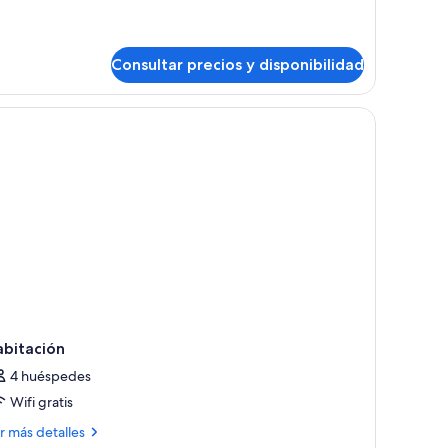
ite
nior
Consultar precios y disponibilidad
ults)
a cama grande, un escritorio y vistas al exterior.
abitación
4 huéspedes
Wifi gratis
ás
r más detalles