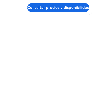
talles
Consultar precios y disponibilidad
bitación