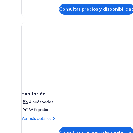
Consultar precios y disponibilida
Habitación
4 huéspedes
Wifi gratis
Más
Ver más detalles
detalles
de
Consultar precios y disponibilida