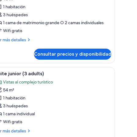
e
1 habitación
abitación
lub,
3 huéspedes
stas
1 cama de matrimonio grande O 2 camas individuales
Wifi gratis
omplejo
ás
r más detalles
rístico
talles
2
Consultar precios y disponibilidad
bitación
dults
ub,
nd
tas
grande, mesitas de noche e iluminación empotrada.
brir
Un dormitorio moderno con una cama grande,
5
ite junior (3 adults)
odas
ild)
mplejo
Vistas al complejo turístico
ístico
s
54 m²
otos
ults
e
1 habitación
d
uite
3 huéspedes
ld)
unior
1 cama individual
3
Wifi gratis
dults)
ás
r más detalles
talles