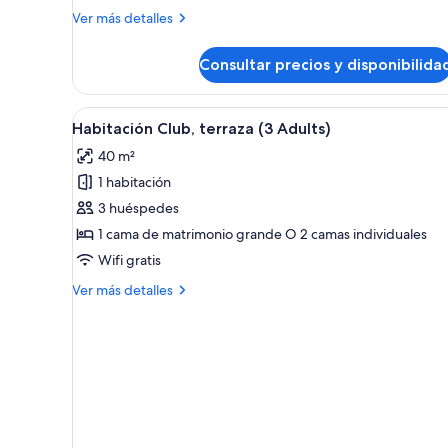
Más
Ver más detalles
detalles
de
Consultar precios y disponibilida
Habitación
Club
(3
Abrir
Una habitación de hotel modern
5
adults)
Habitación Club, terraza (3 Adults)
todas
40 m²
las
1 habitación
fotos
de
3 huéspedes
Habitación
1 cama de matrimonio grande O 2 camas individuales
Club,
Wifi gratis
terraza
Más
Ver más detalles
(3
detalles
Adults)
de
Habitación
Club,
terraza
(3
Adults)