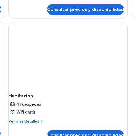
de
1
de
d
Consultar precios y disponibilidad
cama
Ha
doble
o
2
individuales
Habitación
4 huéspedes
Wifi gratis
Más
Ver más detalles
detalles
de
d
Consultar precios y disponibilidad