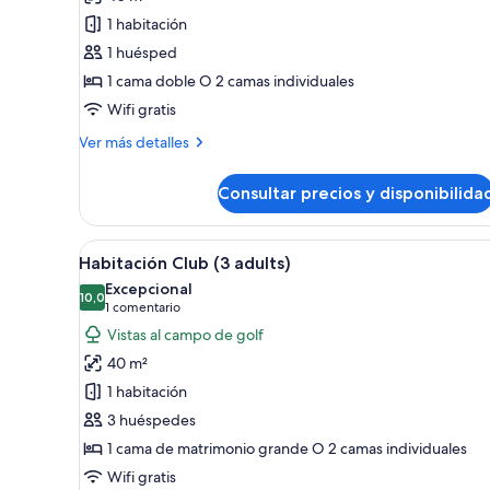
de
1 habitación
Habitación
Club
1 huésped
doble
1 cama doble O 2 camas individuales
de
Wifi gratis
uso
Más
Ver más detalles
individual,
detalles
vistas
de
Consultar precios y disponibilida
Habitación
al
Club
complejo
doble
Abrir
Una habitación de hotel modern
turístico
5
de
Habitación Club (3 adults)
todas
uso
Excepcional
individual,
las
10,0
10,0 de 10
(1 comentario)
1 comentario
vistas
fotos
Vistas al campo de golf
al
de
complejo
40 m²
Habitación
turístico
1 habitación
Club
3 huéspedes
(3
1 cama de matrimonio grande O 2 camas individuales
adults)
Wifi gratis