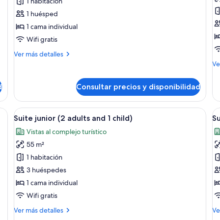
de
d
1 habitación
Suite
H
1 huésped
junior
C
1 cama individual
(Single
vi
Wifi gratis
use)
al
Más
Ver más detalles
c
detalles
M
Ve
tu
de
de
(
Suite
de
d
Consultar precios y disponibilidad
junior
Ha
a
(Single
Cl
a
use)
vis
a con cama, mesita de noche, lámpara, silla, escritorio y ventana grande.
Abrir
Un dormitorio moderno con una cama 
A
1
5
al
Suite junior (2 adults and 1 child)
Su
todas
t
ch
co
Vistas al complejo turístico
las
tur
la
(2
55 m²
fotos
f
ad
de
d
1 habitación
an
Suite
S
1
3 huéspedes
chi
junior
j
1 cama individual
(2
(
Wifi gratis
adults
a
Más
M
Ver más detalles
Ve
and
detalles
de