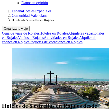
Danos tu opinión
España
Hoteles
Expedia.es
Comunidad Valenciana
Hoteles de 5 estrellas en Rojales
Organiza tu viaje
Guía de viaje de Rojales
Hoteles en Rojales
Alquileres vacacionales
en Rojales
Vuelos a Rojales
Actividades en Rojales
Alquiler de
coches en Rojales
Paquetes de vacaciones en Rojales
Hoteles de 5 estrellas en Rojales desde