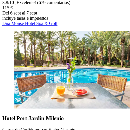
8,8
/
10
¡Excelente! (679 comentarios)
115 €
Del 6 sept al 7 sept
incluye tasas e impuestos
Dña Monse Hotel Spa & Golf
Hotel Port Jardín Milenio
Carrer de Curtidores, s/n Elche Alicante