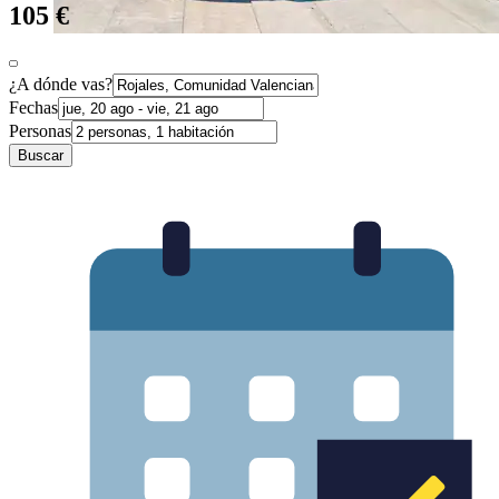
105 €
¿A dónde vas?
Fechas
Personas
Buscar