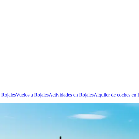
 Rojales
Vuelos a Rojales
Actividades en Rojales
Alquiler de coches en 