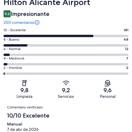
Hilton Alicante Airport
Impresionante
9,2
250 comentarios
181
10 - Excelente
181
comentarios
48
8 - Bueno
48
de
comentarios
un
12
6 - Normal
12
de
total
comentarios
un
7
4 - Mediocre
7
de
de
total
comentarios
250
un
2
2 - Horrible
2
de
de
con
total
comentarios
250
un
una
de
de
con
total
puntuación
250
un
una
de
9,8
9,2
9,6
de
con
total
puntuación
250
Limpieza
Servicios
Personal
10
una
de
de
con
Comentarios
-
puntuación
250
8
Comentario verificado
una
Excelente
de
con
-
puntuación
10/10 Excelente
6
una
Bueno
de
-
puntuación
Manuel
4
Normal
7 de abr de 2026
de