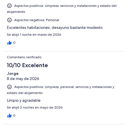
-
2
Aspectos positivos: Limpieza, servicios y instalaciones y estado del
Mediocre
-
alojamiento
Horrible
Aspectos negativos: Personal
Excelentes habitaciones, desayuno bastante modesto
Se alojó 1 noche en marzo de 2026
0
Comentario verificado
10/10 Excelente
Jorge
8 de may de 2026
Aspectos positivos: Limpieza, personal, servicios y instalaciones y
estado del alojamiento
Limpio y agradable
Se alojó 2 noches en mayo de 2026
0