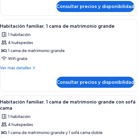
cama
de
Consultar precios y disponibilidad
Habitación
de
superior,
matrimonio
1
Abrir
Habitación de hotel con dos camas, tel
grande
7
cama
Habitación familiar, 1 cama de matrimonio grande
todas
de
1 habitación
matrimonio
las
grande
4 huéspedes
fotos
de
1 cama de matrimonio grande
Habitación
Wifi gratis
familiar,
Más
Ver más detalles
1
detalles
cama
de
Consultar precios y disponibilidad
Habitación
de
familiar,
matrimonio
1
Abrir
Una habitación de hotel moderna con ca
grande
9
cama
Habitación familiar, 1 cama de matrimonio grande con sofá
todas
de
cama
matrimonio
las
1 habitación
grande
fotos
4 huéspedes
de
1 cama de matrimonio grande y 1 sofá cama doble
Habitación