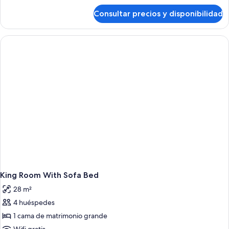
de
Consultar precios y disponibilidad
King
Room
King Room With Sofa Bed
28 m²
4 huéspedes
1 cama de matrimonio grande