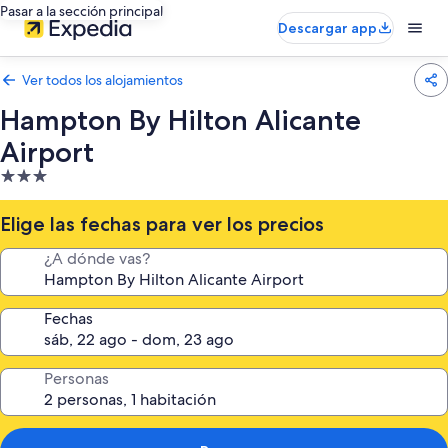
Pasar a la sección principal
Descargar app
Ver todos los alojamientos
Hampton By Hilton Alicante
Airport
Alojamiento
de
3.0 estrellas
Elige las fechas para ver los precios
¿A dónde vas?
Fechas
Personas