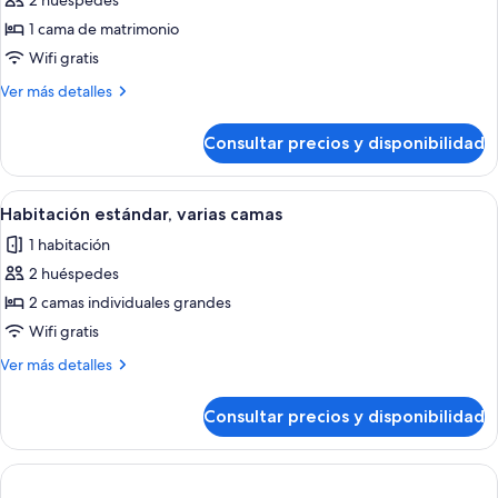
2 huéspedes
fotos
de
1 cama de matrimonio
Habitación
Wifi gratis
estándar,
Más
Ver más detalles
1
detalles
cama
de
Consultar precios y disponibilidad
Habitación
de
estándar,
matrimonio
1
Abrir
Una habitación de hotel con dos camas,
9
cama
Habitación estándar, varias camas
todas
de
1 habitación
matrimonio
las
2 huéspedes
fotos
de
2 camas individuales grandes
Habitación
Wifi gratis
estándar,
Más
Ver más detalles
varias
detalles
camas
de
Consultar precios y disponibilidad
Habitación
estándar,
varias
camas