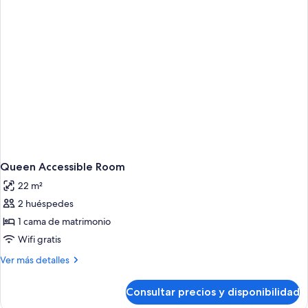
Queen Accessible Room
22 m²
2 huéspedes
1 cama de matrimonio
Wifi gratis
Más
Ver más detalles
detalles
de
Consultar precios y disponibilidad
Queen