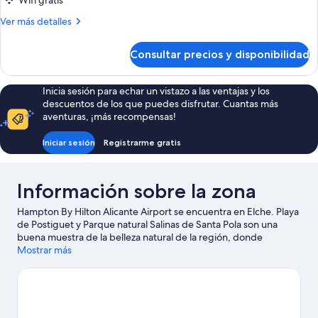
Wifi gratis
Más
Ver más detalles
detalles
de
Consultar precios y disponibilidad
King
Room
With
Inicia sesión para echar un vistazo a las ventajas y los
Sofa
descuentos de los que puedes disfrutar. Cuantas más
Bed
aventuras, ¡más recompensas!
Iniciar sesión
Registrarme gratis
Información sobre la zona
Hampton By Hilton Alicante Airport se encuentra en Elche. Playa
de Postiguet y Parque natural Salinas de Santa Pola son una
buena muestra de la belleza natural de la región, donde
también puedes acercarte a atractivos turísticos como Cactus
Mostrar más
d'Algar o Parque de atracciones Pola Park. Castillo Fortaleza y
Jardín Huerto del Cura también merecen la pena.
Ver guía de
viaje de Elche