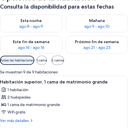
Consulta la disponibilidad para estas fechas
Consulta la disponibilidad para esta noche, ago 8 - ago 9
Consulta la disponibilidad pa
Esta noche
Mañana
ago 8 - ago 9
ago 9 - ago 10
Consulta la disponibilidad para este fin de semana, ago 14 - a
Consulta la disponibilidad par
Este fin de semana
Próximo fin de semana
ago 14 - ago 16
ago 21 - ago 23
Filtros
Todas las habitaciones
1 cama
2 camas
disponibles
para
Se muestran 9 de 9 habitaciones
las
Abrir
Habitación de hotel con una cama gran
9
Habitación superior, 1 cama de matrimonio grande
habitaciones
todas
1 habitación
las
2 huéspedes
fotos
de
1 cama de matrimonio grande
Habitación
Wifi gratis
superior,
Más
Ver más detalles
1
detalles