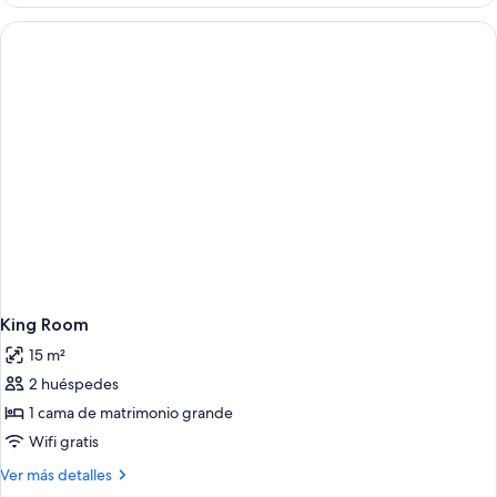
Accessible
Room
King Room
15 m²
2 huéspedes
1 cama de matrimonio grande
Wifi gratis
Más
Ver más detalles
detalles