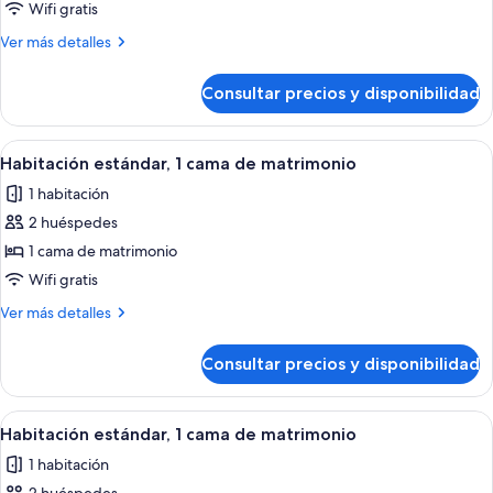
familiar,
Wifi gratis
1
Más
Ver más detalles
cama
detalles
de
de
Consultar precios y disponibilidad
Habitación
matrimonio
familiar,
grande
1
Abrir
Habitación de hotel moderna con cabec
7
con
cama
Habitación estándar, 1 cama de matrimonio
todas
de
sofá
1 habitación
matrimonio
las
cama
grande
2 huéspedes
fotos
con
de
1 cama de matrimonio
sofá
Habitación
cama
Wifi gratis
estándar,
Más
Ver más detalles
1
detalles
cama
de
Consultar precios y disponibilidad
Habitación
de
estándar,
matrimonio
1
Abrir
Una habitación de hotel moderna con u
7
cama
Habitación estándar, 1 cama de matrimonio
todas
de
1 habitación
matrimonio
las