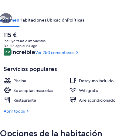
Hilton
Alicante
erior
Siguiente
Airport
56+
Resumen
Habitaciones
Ubicación
Políticas
El
115 €
precio
incluye tasas e impuestos
actual
Del 23 ago al 24 ago
es
Comentarios
Increíble
9,2
Ver 250 comentarios
9,2 de 10
de
115 €
Servicios populares
Piscina
Desayuno incluido
Vestíbulo
Se aceptan mascotas
Wifi gratis
Restaurante
Aire acondicionado
Abrir todos
Opciones de la habitación