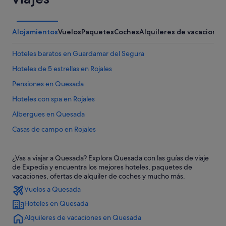
Alojamientos
Vuelos
Paquetes
Coches
Alquileres de vacaciones
Hoteles baratos en Guardamar del Segura
Hoteles de 5 estrellas en Rojales
Pensiones en Quesada
Hoteles con spa en Rojales
Albergues en Quesada
Casas de campo en Rojales
Guardamar del Segura hoteles
¿Vas a viajar a Quesada? Explora Quesada con las guías de viaje
Hoteles en la playa en Rojales
de Expedia y encuentra los mejores hoteles, paquetes de
Quesada hoteles
vacaciones, ofertas de alquiler de coches y mucho más.
Vuelos a Quesada
Pensiones en Benijófar
Hoteles en Quesada
Independent hoteles en Rojales
Alquileres de vacaciones en Quesada
Residences en Formentera del Segura