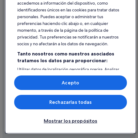
accedemos a información del dispositivo, como
Hoteles que aceptan mascotas en Rojales
identificadores únicos en las cookies para tratar datos
Ayuda
Hoteles con gimnasio en Rojales
personales. Puedes aceptar o administrar tus
Ayuda
preferencias haciendo clic abajo o, en cualquier
Hoteles baratos en Rojales
momento, a través de la página de la política de
Cancelar un vuelo
privacidad. Tus preferencias se notificarán a nuestros
Cancelar una reserva de hotel o de un alquiler vacacional
socios y no afectarán a los datos de navegación.
Plazos de reembolso
Tanto nosotros como nuestros asociados
tratamos los datos para proporcionar:
Utilizar un cupón de Expedia
Utilizar datos de localización geográfica precisa. Analizar
Documentos para viajes internacionales
activamente las características del dispositivo para su
identificación. Almacenar la información en un dispositivo
Acepto
y/o acceder a ella. Publicidad y contenido personalizados,
medición de publicidad y contenido, investigación de
audiencia y desarrollo de servicios.
© 2026 Expedia, Inc., una empresa de Expedia Group. Todos los
Rechazarlas todas
Lista de asociados (proveedores)
derechos reservados. Expedia y el logotipo de Expedia son marcas
comerciales o marcas comerciales registradas de Expedia, Inc.
Vacationspot, S.L., Agencia de Viajes, I-AV-0000631.3.
Mostrar los propósitos