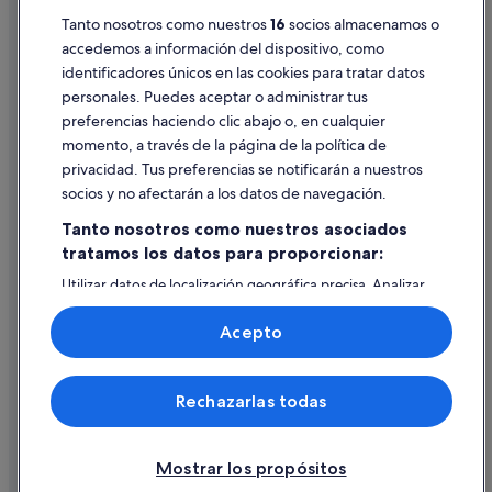
Tanto nosotros como nuestros
16
socios almacenamos o
Pautas sobre el contenido y cómo denunciar contenido
Hoteles con spa en Rojales
accedemos a información del dispositivo, como
identificadores únicos en las cookies para tratar datos
Ayuda
personales. Puedes aceptar o administrar tus
Ayuda
preferencias haciendo clic abajo o, en cualquier
momento, a través de la página de la política de
Cancelar un vuelo
privacidad. Tus preferencias se notificarán a nuestros
Cancelar una reserva de hotel o de un alquiler vacacional
socios y no afectarán a los datos de navegación.
Plazos de reembolso
Tanto nosotros como nuestros asociados
tratamos los datos para proporcionar:
Utilizar un cupón de Expedia
Utilizar datos de localización geográfica precisa. Analizar
Documentos para viajes internacionales
activamente las características del dispositivo para su
identificación. Almacenar la información en un dispositivo
Acepto
y/o acceder a ella. Publicidad y contenido personalizados,
medición de publicidad y contenido, investigación de
audiencia y desarrollo de servicios.
© 2026 Expedia, Inc., una empresa de Expedia Group. Todos los
Rechazarlas todas
Lista de asociados (proveedores)
derechos reservados. Expedia y el logotipo de Expedia son marcas
comerciales o marcas comerciales registradas de Expedia, Inc.
Vacationspot, S.L., Agencia de Viajes, I-AV-0000631.3.
Mostrar los propósitos