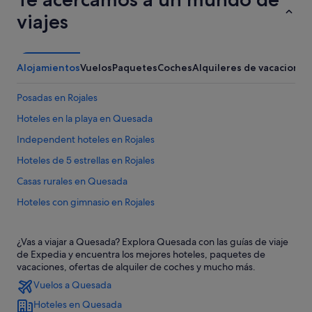
viajes
Alojamientos
Vuelos
Paquetes
Coches
Alquileres de vacaciones
Posadas en Rojales
Hoteles en la playa en Quesada
Independent hoteles en Rojales
Hoteles de 5 estrellas en Rojales
Casas rurales en Quesada
Hoteles con gimnasio en Rojales
Hoteles con piscina en Rojales
¿Vas a viajar a Quesada? Explora Quesada con las guías de viaje
Chalets en Formentera del Segura
de Expedia y encuentra los mejores hoteles, paquetes de
Complejos turísticos en Quesada
vacaciones, ofertas de alquiler de coches y mucho más.
Vuelos a Quesada
Hoteles de aventura en Rojales
Hoteles en Quesada
Hoteles de 4 estrellas en Benijófar