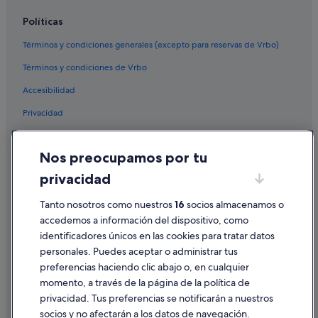
Políticas
Términos y condiciones generales (excepto para reservas de Vrbo)
Términos y condiciones de Vrbo
Accesibilidad
Privacidad
Cookies
Nos preocupamos por tu
Condiciones de uso
privacidad
Información legal/contacto
Pautas sobre el contenido y cómo denunciar contenido
Tanto nosotros como nuestros
16
socios almacenamos o
accedemos a información del dispositivo, como
identificadores únicos en las cookies para tratar datos
Ayuda
personales. Puedes aceptar o administrar tus
Ayuda
preferencias haciendo clic abajo o, en cualquier
momento, a través de la página de la política de
Cancelar un vuelo
privacidad. Tus preferencias se notificarán a nuestros
Cancelar una reserva de hotel o de un alquiler vacacional
socios y no afectarán a los datos de navegación.