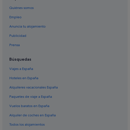
Hoteles con gimnasio en Rojales
Quiénes somos
Campings de caravanas en Formentera del Segura
Empleo
Residences en Formentera del Segura
Hoteles con piscina en Rojales
Anuncia tu alojamiento
Apartamentos en Rojales
Publicidad
Hoteles en la playa en Rojales
Prensa
Apartamentos en Benijófar
Búsquedas
Hoteles baratos en Rojales
Viajes a España
Hoteles de aventura en Rojales
Hoteles en España
Campings de caravanas en Quesada
Hoteles de 3 estrellas en Rojales
Alquileres vacacionales España
Condominios en Rojales
Paquetes de viaje a España
Villas en Formentera del Segura
Vuelos baratos en España
Formentera del Segura hoteles
Alquiler de coches en España
Todos los alojamientos