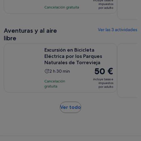
la
incluye tasas e
es
impuestos
con
actividad
Cancelación gratuita
por adulto
de
5
es
80 €
comentarios
de
por
1 hora
adulto
Aventuras y al aire
Ver las 3 actividades
libre
Excursión en Bicicleta Eléctrica por los Parques Naturales de
Experienci
Excursión en Bicicleta
Eléctrica por los Parques
Naturales de Torrevieja
El
50 €
La
2 h 30 min
precio
duración
incluye tasas e
Cancelación
es
impuestos
de
gratuita
por adulto
de
la
50 €
actividad
por
es
Se
Ver todo
adulto
de
abre
2 horas
en
y
una
30 minutos
pestaña
nueva