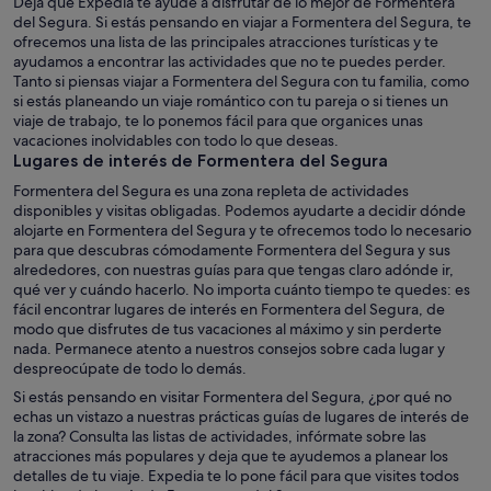
Deja que Expedia te ayude a disfrutar de lo mejor de Formentera
del Segura. Si estás pensando en viajar a Formentera del Segura, te
ofrecemos una lista de las principales atracciones turísticas y te
ayudamos a encontrar las actividades que no te puedes perder.
Tanto si piensas viajar a Formentera del Segura con tu familia, como
si estás planeando un viaje romántico con tu pareja o si tienes un
viaje de trabajo, te lo ponemos fácil para que organices unas
vacaciones inolvidables con todo lo que deseas.
Lugares de interés de Formentera del Segura
Formentera del Segura es una zona repleta de actividades
disponibles y visitas obligadas. Podemos ayudarte a decidir dónde
alojarte en Formentera del Segura y te ofrecemos todo lo necesario
para que descubras cómodamente Formentera del Segura y sus
alrededores, con nuestras guías para que tengas claro adónde ir,
qué ver y cuándo hacerlo. No importa cuánto tiempo te quedes: es
fácil encontrar lugares de interés en Formentera del Segura, de
modo que disfrutes de tus vacaciones al máximo y sin perderte
nada. Permanece atento a nuestros consejos sobre cada lugar y
despreocúpate de todo lo demás.
Si estás pensando en visitar Formentera del Segura, ¿por qué no
echas un vistazo a nuestras prácticas guías de lugares de interés de
la zona? Consulta las listas de actividades, infórmate sobre las
atracciones más populares y deja que te ayudemos a planear los
detalles de tu viaje. Expedia te lo pone fácil para que visites todos