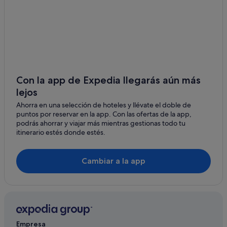
Albergues en Formentera del Segura
Casas de huéspedes en Daya Vieja
Hoteles para familias en Rojales
Campings de caravanas en Benijófar
Hoteles para familias en Daya Vieja
Con la app de Expedia llegarás aún más
lejos
Casas privadas de vacaciones en Formentera del Segura
Ahorra en una selección de hoteles y llévate el doble de
Hoteles con piscina en Daya Nueva
puntos por reservar en la app. Con las ofertas de la app,
Chalets en Formentera del Segura
podrás ahorrar y viajar más mientras gestionas todo tu
itinerario estés donde estés.
Chalets en Rojales
Hoteles de 3 estrellas en Benijófar
Cambiar a la app
Quesada hoteles
Hoteles con casino en Rojales
Benijófar hoteles
Hoteles con spa en Rojales
Empresa