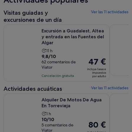
Visitas guiadas y
Ver las 11 actividades
excursiones de un día
Excursión a Guadalest, Altea y entrada en las Fuentes del Al
Tour en B
Excursión a Guadalest, Altea
y entrada en las Fuentes del
Algar
La
11 h
9.8
9,8/10
duración
El
47 €
sobre
62 comentarios de
de
precio
Viator
10
la
incluye tasas e
es
impuestos
con
actividad
Cancelación gratuita
por adulto
de
62
es
47 €
comentarios
de
Actividades acuáticas
Ver las 11 actividades
por
11 horas
Se abre en una pes
Alquiler De Motos De Agua En Torrevieja
Desde Torr
adulto
Alquiler De Motos De Agua
En Torrevieja
La
1 h
10.0
10/10
duración
El
80 €
sobre
5 comentarios de
de
precio
Viator
10