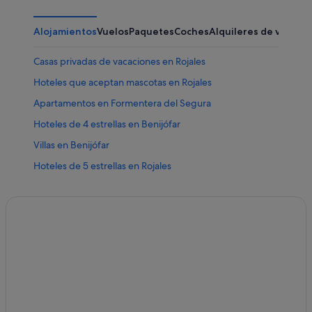
Alojamientos
Vuelos
Paquetes
Coches
Alquileres de vacaci
Casas privadas de vacaciones en Rojales
Hoteles que aceptan mascotas en Rojales
Apartamentos en Formentera del Segura
Hoteles de 4 estrellas en Benijófar
Villas en Benijófar
Hoteles de 5 estrellas en Rojales
Pensiones en Formentera del Segura
Hoteles con bar en Rojales
Posadas en Rojales
Casas rurales en Formentera del Segura
Rojales hoteles
Casas de campo en Rojales
Pensiones en Benijófar