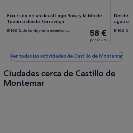
9
ago
ago
-
9
Excursión de un día al Lago Rosa y la Isla de
Desde To
ago
Tabarca desde Torrevieja
agua sin 
58 €
El
100 %
de los viajeros la recomienda
El
100 %
de
por adulto
Ver todas las actividades de Castillo de Montemar
Ciudades cerca de Castillo de
Montemar