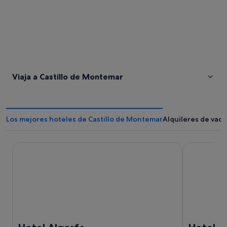
Viaja a Castillo de Montemar
Los mejores hoteles de Castillo de Montemar
Alquileres de vac
Hotel Algorfa
Hotel Port J