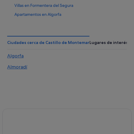
Villas en Formentera del Segura
Apartamentos en Algorfa
Pensiones en Benijófar
Apartamentos en Castillo de Montemar
Pensiones en Algorfa
Ciudades cerca de Castillo de Montemar
Lugares de interés
Casas privadas de vacaciones en Formentera del Segura
Algorfa
Formentera del Segura hoteles
Almoradí
Castillo de Montemar hoteles
Apartamentos en Formentera del Segura
Hoteles de 4 estrellas en Benijófar
Casas de campo en Algorfa
Residences en Formentera del Segura
Hoteles con bar en Algorfa
Chalets en Formentera del Segura
Hoteles románticos en Algorfa