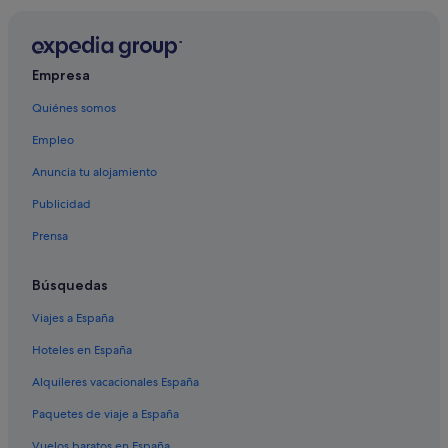
Los Montesinos hoteles
Condominios en Algorfa
Empresa
Apartamentos en Benijófar
Quiénes somos
Algorfa hoteles
Empleo
Villas en Castillo de Montemar
Hoteles con piscina en Algorfa
Anuncia tu alojamiento
Casas rurales en Formentera del Segura
Publicidad
Complejos turísticos en Algorfa
Prensa
Búsquedas
Viajes a España
Hoteles en España
Alquileres vacacionales España
Paquetes de viaje a España
Vuelos baratos en España