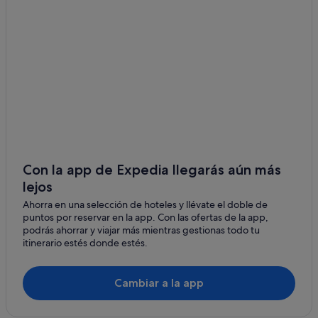
Casas rurales en Almoradí
Hoteles de lujo en Algorfa
Albergues en Formentera del Segura
Complejos turísticos en Almoradí
Casas privadas de vacaciones en Algorfa
Hoteles con restaurante en Algorfa
Hoteles en la playa en Algorfa
Hoteles que aceptan mascotas en Almoradí
Con la app de Expedia llegarás aún más
lejos
Casas privadas de vacaciones en Castillo de Montemar
Ahorra en una selección de hoteles y llévate el doble de
Hoteles de 5 estrellas en Algorfa
puntos por reservar en la app. Con las ofertas de la app,
Residences en Algorfa
podrás ahorrar y viajar más mientras gestionas todo tu
itinerario estés donde estés.
Villas en Algorfa
Campings de caravanas en Benijófar
Cambiar a la app
Campings de caravanas en Algorfa
Campings de caravanas en Almoradí