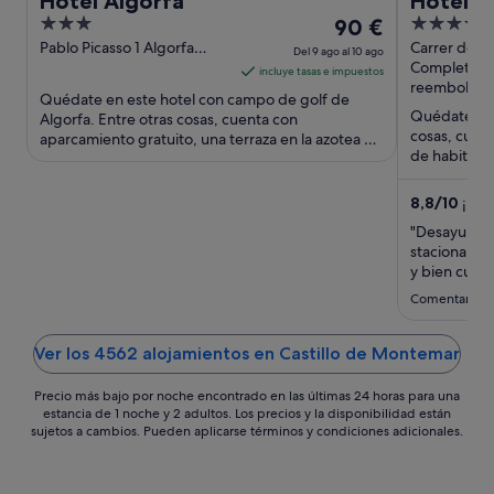
Hotel Algorfa
Hotel P
3
El
4
90 €
out
precio
out
Pablo Picasso 1 Algorfa
Carrer de Cu
Del 9 ago al 10 ago
Valencian Community
Elche Alican
Completam
of
es
of
incluye tasas e impuestos
reembolsab
5
de
5
Quédate en este hotel con campo de golf de
90 €
Quédate en 
Algorfa. Entre otras cosas, cuenta con
cosas, cuent
aparcamiento gratuito, una terraza en la azotea y
por
de habitacio
desayuno. Dos atracciones ...
noche
que los hués
del
8,8
/
10
¡Exc
9
ago
"Desayuno s
stacionamie
al
y bien cuid
10
Comentario d
ago
Ver los 4562 alojamientos en Castillo de Montemar
Precio más bajo por noche encontrado en las últimas 24 horas para una
estancia de 1 noche y 2 adultos. Los precios y la disponibilidad están
sujetos a cambios. Pueden aplicarse términos y condiciones adicionales.