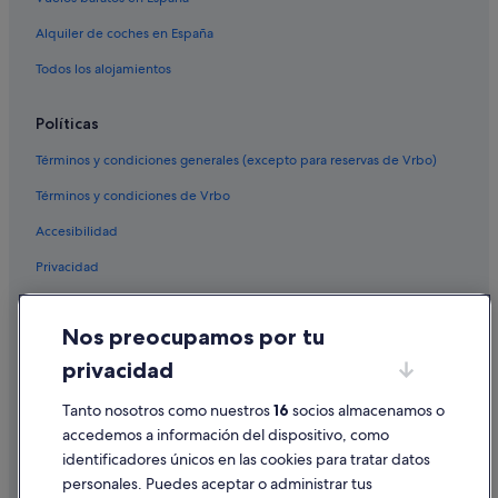
Alquiler de coches en España
Todos los alojamientos
Políticas
Términos y condiciones generales (excepto para reservas de Vrbo)
Términos y condiciones de Vrbo
Accesibilidad
Privacidad
Cookies
Nos preocupamos por tu
Condiciones de uso
privacidad
Información legal/contacto
Tanto nosotros como nuestros
16
socios almacenamos o
Pautas sobre el contenido y cómo denunciar contenido
accedemos a información del dispositivo, como
identificadores únicos en las cookies para tratar datos
Ayuda
personales. Puedes aceptar o administrar tus