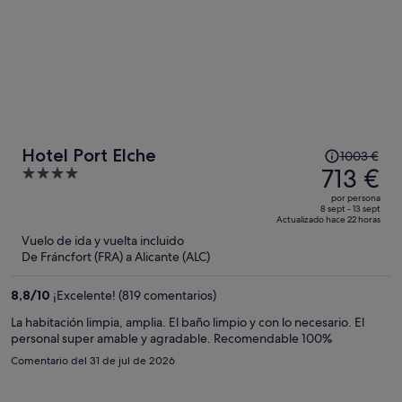
El
Hotel Port Elche
1003 €
precio
713 €
4
era
out
por persona
de
of
8 sept - 13 sept
Actualizado hace 22 horas
1003 €,
5
Vuelo de ida y vuelta incluido
ahora
De Fráncfort (FRA) a Alicante (ALC)
es
de
8,8
/
10
¡Excelente! (819 comentarios)
713 €
por
La habitación limpia, amplia. El baño limpio y con lo necesario. El
personal super amable y agradable. Recomendable 100%
persona
Comentario del 31 de jul de 2026