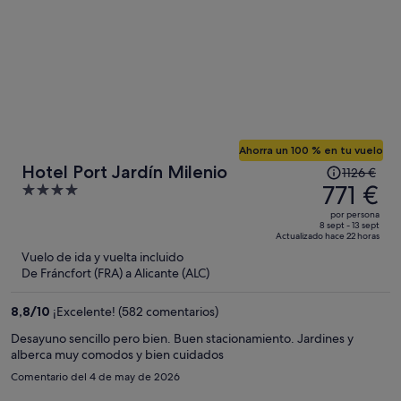
Ahorra un 100 % en tu vuelo
El
Hotel Port Jardín Milenio
1126 €
precio
771 €
4
era
out
por persona
de
of
8 sept - 13 sept
Actualizado hace 22 horas
1126 €,
5
Vuelo de ida y vuelta incluido
ahora
De Fráncfort (FRA) a Alicante (ALC)
es
de
8,8
/
10
¡Excelente! (582 comentarios)
771 €
por
Desayuno sencillo pero bien. Buen stacionamiento. Jardines y
alberca muy comodos y bien cuidados
persona
Comentario del 4 de may de 2026