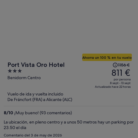
Ahorra un 100 % en tu vuelo
El
Port Vista Oro Hotel
1156 €
precio
811 €
3
era
out
Benidorm Centro
por persona
de
of
8 sept - 13 sept
Actualizado hace 22 horas
1156 €,
5
Vuelo de ida y vuelta incluido
ahora
De Fráncfort (FRA) a Alicante (ALC)
es
de
8
/
10
¡Muy bueno! (93 comentarios)
811 €
por
La ubicación, en pleno centro y a unos 50 metros hay un parking por
23.50 el día
persona
Comentario del 3 de may de 2026