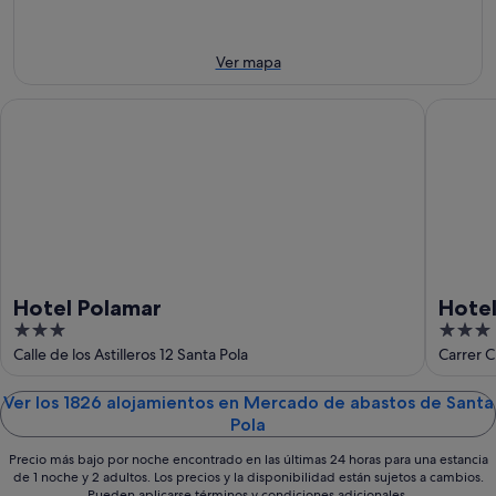
9
mañana
Pola
ago
por
para
-
la
el
Ver mapa
10
noche,
próximo
ago
10
fin
Hotel Polamar
Hotel Na
ago
de
-
semana,
11
14
ago
ago
-
16
ago
Hotel Polamar
Hotel
3
3
out
out
Calle de los Astilleros 12 Santa Pola
Carrer C
of
of
5
5
Ver los 1826 alojamientos en Mercado de abastos de Santa
Pola
Precio más bajo por noche encontrado en las últimas 24 horas para una estancia
de 1 noche y 2 adultos. Los precios y la disponibilidad están sujetos a cambios.
Pueden aplicarse términos y condiciones adicionales.