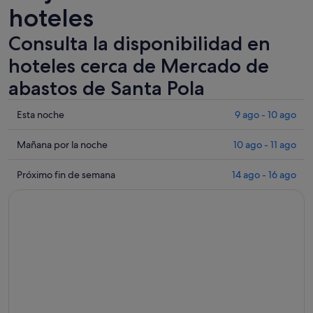
hoteles
Consulta la disponibilidad en
hoteles cerca de Mercado de
abastos de Santa Pola
Comprueba
Esta noche
9 ago - 10 ago
los
precios
Comprueba
Mañana por la noche
10 ago - 11 ago
cerca
los
de
precios
Comprueba
Próximo fin de semana
14 ago - 16 ago
Mercado
cerca
los
de
de
precios
abastos
Mercado
cerca
de
de
de
Santa
abastos
Mercado
Pola
de
de
para
Santa
abastos
esta
Pola
de
noche,
para
Santa