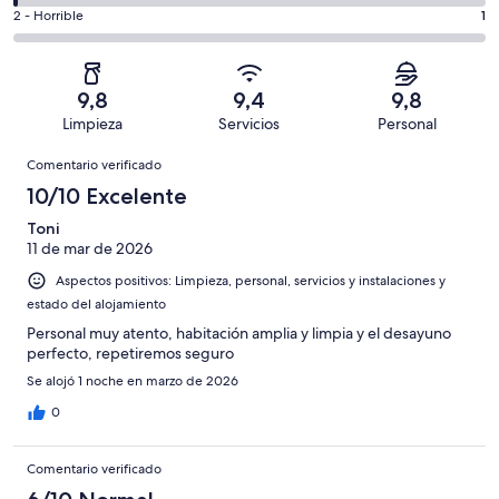
total
comentarios
308
un
1
2 - Horrible
1
de
de
con
total
comentarios
308
un
una
de
de
con
total
puntuación
308
un
una
de
9,8
9,4
9,8
de
con
total
puntuación
308
Limpieza
Servicios
Personal
10
una
de
de
con
Comentarios
-
puntuación
308
8
Comentario verificado
una
Excelente
de
con
-
puntuación
10/10 Excelente
6
una
Bueno
de
-
puntuación
Toni
4
Normal
11 de mar de 2026
de
-
2
Aspectos positivos: Limpieza, personal, servicios y instalaciones y
Mediocre
-
estado del alojamiento
Horrible
Personal muy atento, habitación amplia y limpia y el desayuno
perfecto, repetiremos seguro
Se alojó 1 noche en marzo de 2026
0
Comentario verificado