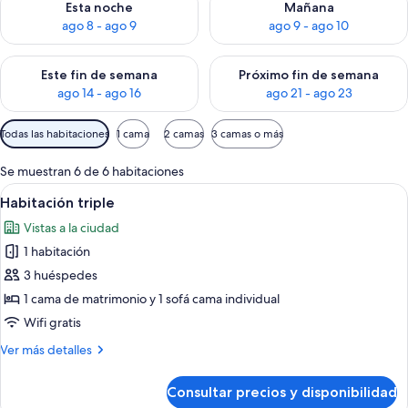
Esta noche
Mañana
ago 8 - ago 9
ago 9 - ago 10
Consulta la disponibilidad para este fin de semana, ago 14 - a
Consulta la disponibilidad par
Este fin de semana
Próximo fin de semana
ago 14 - ago 16
ago 21 - ago 23
Filtros
Todas las habitaciones
1 cama
2 camas
3 camas o más
disponibles
para
Se muestran 6 de 6 habitaciones
las
Abrir
Una habitación de hotel con una cama, 
6
Habitación triple
habitaciones
todas
Vistas a la ciudad
las
1 habitación
fotos
de
3 huéspedes
Habitación
1 cama de matrimonio y 1 sofá cama individual
triple
Wifi gratis
Más
Ver más detalles
detalles
de
Consultar precios y disponibilidad
Habitación