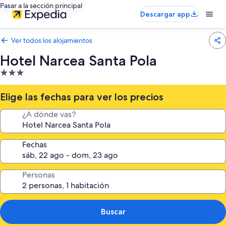
Pasar a la sección principal
Descargar app
Ver todos los alojamientos
Hotel Narcea Santa Pola
Alojamiento
de
3.0 estrellas
Elige las fechas para ver los precios
¿A dónde vas?
Fechas
Personas
Buscar