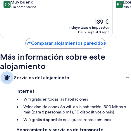
Pola
8.0
9.4
Muy bueno
Exc
8,0
9,4
sobre
sobre
184 comentarios
985 
10,
10,
Muy
Excepcio
El
139 €
bueno,
985 com
precio
incluye tasas e impuestos
184 comentarios
actual
Del 2 sept al 3 sept
es
de
Comparar alojamientos parecidos
139 €
Más información sobre este
alojamiento
Servicios del alojamiento
Internet
Wifi gratis en todas las habitaciones
Velocidad de conexión wifi en la habitación: 500 Mbps o
más (para 6 personas o más, 10 dispositivos o más)
Wifi gratis disponible en algunas zonas comunes
Aparcamiento y servicios de transporte