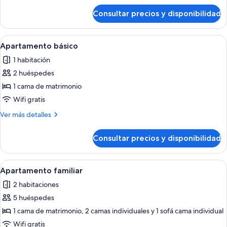
de
Consultar precios y disponibilidad
Habitación
estándar
doble
Abrir
Una habitación de hotel con una cama,
5
Apartamento básico
todas
1 habitación
las
2 huéspedes
fotos
de
1 cama de matrimonio
Apartamento
Wifi gratis
básico
Más
Ver más detalles
detalles
de
Consultar precios y disponibilidad
Apartamento
básico
Abrir
Una cocina con microondas negro, freg
9
Apartamento familiar
todas
2 habitaciones
las
5 huéspedes
fotos
de
1 cama de matrimonio, 2 camas individuales y 1 sofá cama individual
Apartamento
Wifi gratis