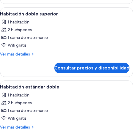
triple
Abrir
Habitación de hotel con cama, escritorio
7
Habitación doble superior
todas
1 habitación
las
2 huéspedes
fotos
de
1 cama de matrimonio
Habitación
Wifi gratis
doble
Más
Ver más detalles
superior
detalles
de
Consultar precios y disponibilidad
Habitación
doble
superior
Abrir
Una cama bien hecha con sábanas blan
5
Habitación estándar doble
todas
1 habitación
las
2 huéspedes
fotos
de
1 cama de matrimonio
Habitación
Wifi gratis
estándar
Más
Ver más detalles
doble
detalles