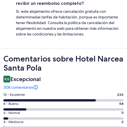
recibir un reembolso completo?
Sí, este alojamiento ofrece cancelación gratuita con
determinadas tarifas de habitación, porque es importante
tener flexibilidad. Consulta la política de cancelación del
alojamiento en nuestra web para obtener más información
sobre las condiciones y las limitaciones.
Comentarios
Comentarios sobre Hotel Narcea
Santa Pola
Excepcional
9,6
308 comentarios
236
10 - Excelente
236
comentarios
58
8 - Bueno
58
de
comentarios
un
11
6 - Normal
11
de
total
comentarios
un
2
4 - Mediocre
2
de
de