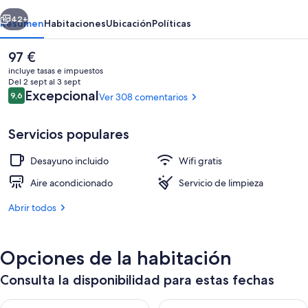
Pola
erior
Siguiente
42+
Resumen
Habitaciones
Ubicación
Políticas
El
97 €
precio
incluye tasas e impuestos
actual
Del 2 sept al 3 sept
es
Comentarios
Excepcional
9,6
Ver 308 comentarios
9,6 de 10
de
97 €
Servicios populares
Desayuno incluido
Wifi gratis
Suite estudio Deluxe | Ropa de cama de
Aire acondicionado
Servicio de limpieza
Abrir todos
Opciones de la habitación
Consulta la disponibilidad para estas fechas
Consulta la disponibilidad para esta noche, ago 8 - ago 9
Consulta la disponibilidad pa