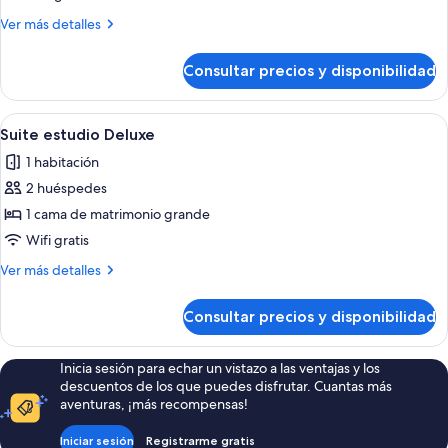
familiar
Más
Ver más detalles
detalles
de
Consultar precios y disponibilidad
Apartamento
familiar
Abrir
Un dormitorio ordenado con cabecera 
12
Suite estudio Deluxe
todas
1 habitación
las
2 huéspedes
fotos
de
1 cama de matrimonio grande
Suite
Wifi gratis
estudio
Más
Ver más detalles
Deluxe
detalles
de
Consultar precios y disponibilidad
Suite
estudio
Deluxe
Inicia sesión para echar un vistazo a las ventajas y los
descuentos de los que puedes disfrutar. Cuantas más
aventuras, ¡más recompensas!
Iniciar sesión
Registrarme gratis