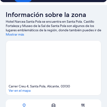
Información sobre la zona
Hotel Narcea Santa Pola se encuentra en Santa Pola. Castillo
Fortaleza y Museo de la Sal de Santa Pola son algunos de los
lugares emblemáticos de la región, donde también puedes ir de
compras por El Corte Inglés y Mercado de abastos de Santa
Mostrar más
Pola. ¿Te apetece disfrutar de un evento especial? Puedes
consultar el calendario de Estadio Manuel Martínez Valero o
Centro de Tecnificación Deportiva Alicante.
Ver guía de viaje de
Santa Pola
Carrer Creu 4, Santa Pola, Alicante, 03130
Ver en el mapa
Mapa