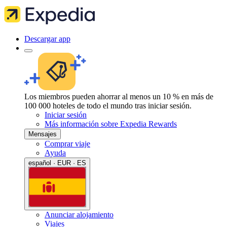
Descargar app
Los miembros pueden ahorrar al menos un 10 % en más de
100 000 hoteles de todo el mundo tras iniciar sesión.
Iniciar sesión
Más información sobre Expedia Rewards
Mensajes
Comprar viaje
Ayuda
español · EUR · ES
Anunciar alojamiento
Viajes