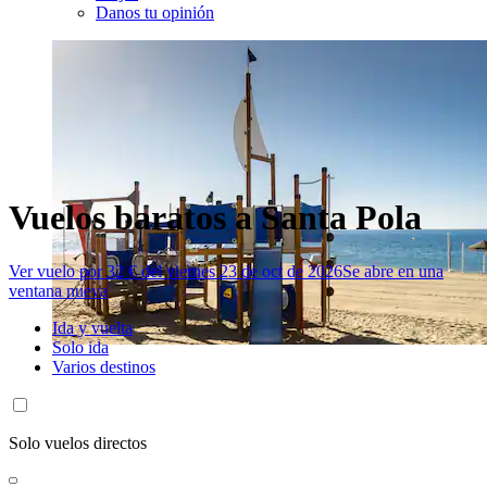
Danos tu opinión
Vuelos baratos a Santa Pola
Ver vuelo por 32 € del viernes 23 de oct de 2026
Se abre en una
ventana nueva
Ida y vuelta
Solo ida
Varios destinos
Solo vuelos directos