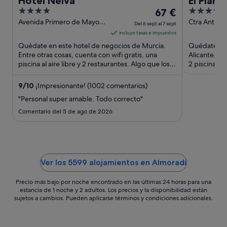
Hotel Nelva
El Plant
4
El
4
67 €
out
precio
out
Avenida Primero de Mayo,
Ctra Antigua
Del 6 sept al 7 sept
5 Murcia Murcia
km3 (A-79) 
of
es
of
incluye tasas e impuestos
Alicante
5
de
5
Quédate en este hotel de negocios de Murcia.
Quédate en 
67 €
Entre otras cosas, cuenta con wifi gratis, una
Alicante. En
piscina al aire libre y 2 restaurantes. Algo que los
por
2 piscinas al
huéspedes destacan ...
los huéspede
noche
del
9
/
10
¡Impresionante! (1002 comentarios)
6
"Personal super amable. Todo correcto"
sept
Comentario del 5 de ago de 2026
al
7
sept
Ver los 5599 alojamientos en Almoradí
Precio más bajo por noche encontrado en las últimas 24 horas para una
estancia de 1 noche y 2 adultos. Los precios y la disponibilidad están
sujetos a cambios. Pueden aplicarse términos y condiciones adicionales.