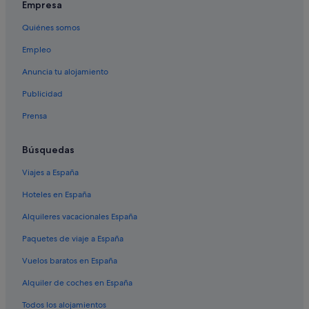
Empresa
Pensiones en Algorfa
Quiénes somos
Casas de campo en Algorfa
Empleo
Campings de caravanas en Algorfa
Hoteles de 5 estrellas en Algorfa
Anuncia tu alojamiento
Hoteles románticos en Algorfa
Publicidad
Hoteles con piscina en Daya Nueva
Prensa
Búsquedas
Viajes a España
Hoteles en España
Alquileres vacacionales España
Paquetes de viaje a España
Vuelos baratos en España
Alquiler de coches en España
Todos los alojamientos