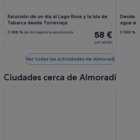
9
ago
Excursión de un día al Lago Rosa y la Isla de
Desde To
Tabarca desde Torrevieja
agua sin 
58 €
El
100 %
de los viajeros la recomienda
El
100 %
de
por adulto
Ver todas las actividades de Almoradí
Ciudades cerca de Almoradí