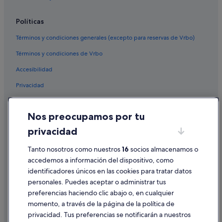
Políticas
Términos y condiciones generales (excepto para reservas de Vrbo)
Términos y condiciones de Vrbo
Accesibilidad
Privacidad
Cookies
Nos preocupamos por tu
Condiciones de uso
privacidad
Información legal/contacto
Tanto nosotros como nuestros
16
socios almacenamos o
Pautas sobre el contenido y cómo denunciar contenido
accedemos a información del dispositivo, como
identificadores únicos en las cookies para tratar datos
Ayuda
personales. Puedes aceptar o administrar tus
Ayuda
preferencias haciendo clic abajo o, en cualquier
momento, a través de la página de la política de
Cancelar un vuelo
privacidad. Tus preferencias se notificarán a nuestros
Cancelar una reserva de hotel o de un alquiler vacacional