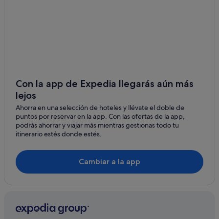
Callosa de Segura
Hoteles que aceptan mascotas en Almoradí
Benejúzar
Complejos turísticos en Dolores
Casas rurales en Algorfa
Castillo de Montemar
Apartoteles en Almoradí
Jacarilla
Villas en Dolores
Daya Nueva
Accor Hotels en Daya Nueva
Con la app de Expedia llegarás aún más
La Marquesa
lejos
Hoteles históricos en Almoradí
Ahorra en una selección de hoteles y llévate el doble de
Casas rurales en Dolores
Lo Bigo
puntos por reservar en la app. Con las ofertas de la app,
Hoteles de 3 estrellas en Almoradí
podrás ahorrar y viajar más mientras gestionas todo tu
itinerario estés donde estés.
Hoteles con restaurante en Almoradí
Hoteles con bar en Algorfa
Cambiar a la app
Hoteles románticos en Almoradí
Hoteles con piscina en Almoradí
Apartamentos en Almoradí
Dolores hoteles