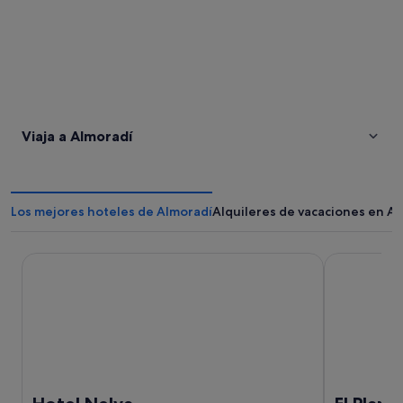
Viaja a Almoradí
Los mejores hoteles de Almoradí
Alquileres de vacaciones en A
Hotel Nelva
El Plantio G