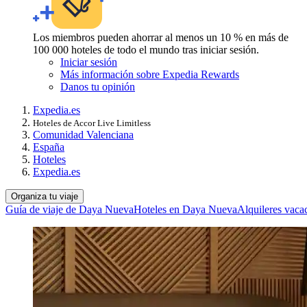
Los miembros pueden ahorrar al menos un 10 % en más de
100 000 hoteles de todo el mundo tras iniciar sesión.
Iniciar sesión
Más información sobre Expedia Rewards
Danos tu opinión
Expedia.es
Hoteles de Accor Live Limitless
Comunidad Valenciana
España
Hoteles
Expedia.es
Organiza tu viaje
Guía de viaje de Daya Nueva
Hoteles en Daya Nueva
Alquileres vac