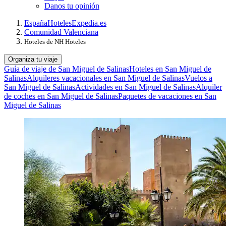
Danos tu opinión
España
Hoteles
Expedia.es
Comunidad Valenciana
Hoteles de NH Hoteles
Organiza tu viaje
Guía de viaje de San Miguel de Salinas
Hoteles en San Miguel de
Salinas
Alquileres vacacionales en San Miguel de Salinas
Vuelos a
San Miguel de Salinas
Actividades en San Miguel de Salinas
Alquiler
de coches en San Miguel de Salinas
Paquetes de vacaciones en San
Miguel de Salinas