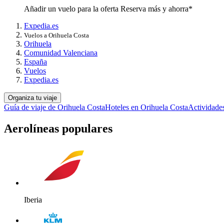
Añadir un vuelo para la oferta Reserva más y ahorra*
Expedia.es
Vuelos a Orihuela Costa
Orihuela
Comunidad Valenciana
España
Vuelos
Expedia.es
Organiza tu viaje
Guía de viaje de Orihuela Costa
Hoteles en Orihuela Costa
Actividade
Aerolíneas populares
Iberia