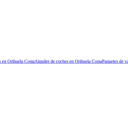
s en Orihuela Costa
Alquiler de coches en Orihuela Costa
Paquetes de v