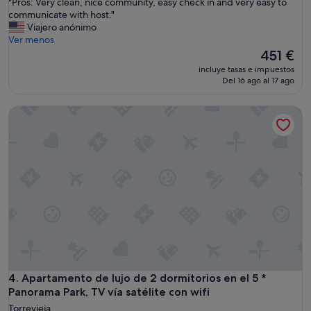
"
"Pros: Very clean, nice community, easy check in and very easy to
10,
P
communicate with host."
Excepcional,
r
Viajero anónimo
(1 comentario)
o
Ver menos
s
El
451 €
:
precio
incluye tasas e impuestos
V
actual
Del 16 ago al 17 ago
e
es
r
de
Apartamento de lujo de 2 dormitorios en el 5 * Panorama Park
y
451 €
c
l
e
a
n
,
n
i
c
e
c
o
m
Apartamento de lujo de 2 dormitorios en el 5 * Panorama Park
4. Apartamento de lujo de 2 dormitorios en el 5 *
m
Panorama Park, TV vía satélite con wifi
u
Torrevieja