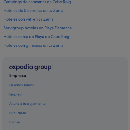
Campings de caravanas en Cabo Roig
Hoteles de 5 estrellas en La Zenia
Hoteles con wifi en La Zenia
Servigroup hoteles en Playa Flamenca
Hoteles cerca de Playa de Cabo Roig
Hoteles con gimnasio en La Zenia
Centros vacacionales en Cabo Roig
Complejos turísticos en Playa Flamenca
Independent hoteles en Playa Flamenca
Empresa
Campings de caravanas en La Zenia
Quiénes somos
Casas privadas de vacaciones en La Zenia
Empleo
Chalets en Cabo Roig
Anuncia tu alojamiento
Hoteles de 4 estrellas en Cabo Roig
Publicidad
Villas en La Zenia
Prensa
La Zenia hoteles