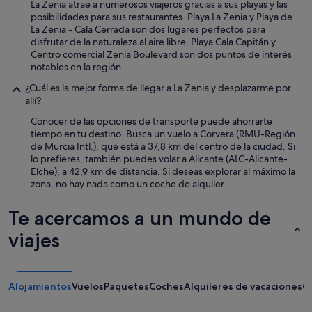
La Zenia atrae a numerosos viajeros gracias a sus playas y las
posibilidades para sus restaurantes. Playa La Zenia y Playa de
La Zenia - Cala Cerrada son dos lugares perfectos para
disfrutar de la naturaleza al aire libre. Playa Cala Capitán y
Centro comercial Zenia Boulevard son dos puntos de interés
notables en la región.
¿Cuál es la mejor forma de llegar a La Zenia y desplazarme por
allí?
Conocer de las opciones de transporte puede ahorrarte
tiempo en tu destino. Busca un vuelo a Corvera (RMU-Región
de Murcia Intl.), que está a 37,8 km del centro de la ciudad. Si
lo prefieres, también puedes volar a Alicante (ALC-Alicante-
Elche), a 42,9 km de distancia. Si deseas explorar al máximo la
zona, no hay nada como un coche de alquiler.
Te acercamos a un mundo de
viajes
Alojamientos
Vuelos
Paquetes
Coches
Alquileres de vacaciones
O