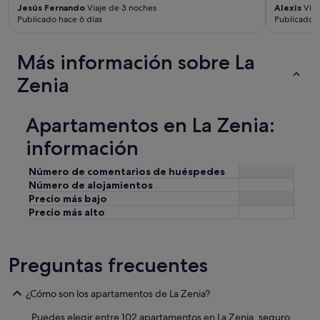
Jesús Fernando
Viaje de 3 noches
Alexis
Viaj
t
Publicado hace 6 días
Publicado h
a
u
n
Más información sobre La
e
u
Zenia
r
o
l
Apartamentos en La Zenia:
a
h
información
o
r
Número de comentarios de huéspedes
a
Número de alojamientos
.
Precio más bajo
L
Precio más alto
a
L
u
z
Preguntas frecuentes
d
e
¿Cómo son los apartamentos de La Zenia?
l
a
Puedes elegir entre 102 apartamentos en La Zenia, seguro
p