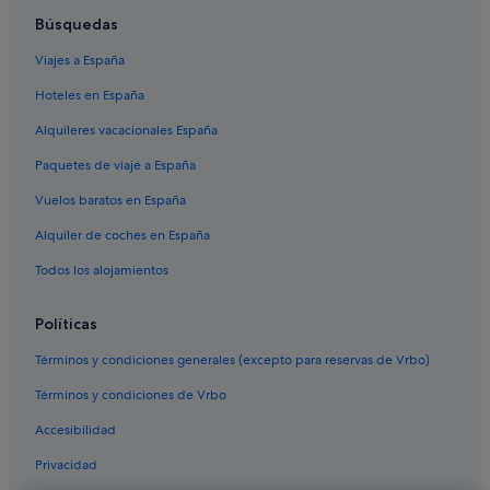
Campings de caravanas en Playa Flamenca
Búsquedas
Casas barco en Cabo Roig
Viajes a España
Apartamentos en Cabo Roig
Hoteles en España
Condominios en La Zenia
Alquileres vacacionales España
Hoteles con piscina en Cabo Roig
Paquetes de viaje a España
Complejos turísticos en Orihuela Costa
Vuelos baratos en España
Casas privadas de vacaciones en Playa Flamenca
Alquiler de coches en España
B&B en Cabo Roig
Apartamentos en Playa Flamenca
Todos los alojamientos
Hoteles con casino en Orihuela Costa
Políticas
Complejos turísticos en Cabo Roig
Términos y condiciones generales (excepto para reservas de Vrbo)
Hoteles que aceptan mascotas en Orihuela Costa
Términos y condiciones de Vrbo
Hoteles de golf en La Zenia
Accesibilidad
Hoteles de 4 estrellas en La Zenia
Privacidad
Hoteles románticos en La Zenia