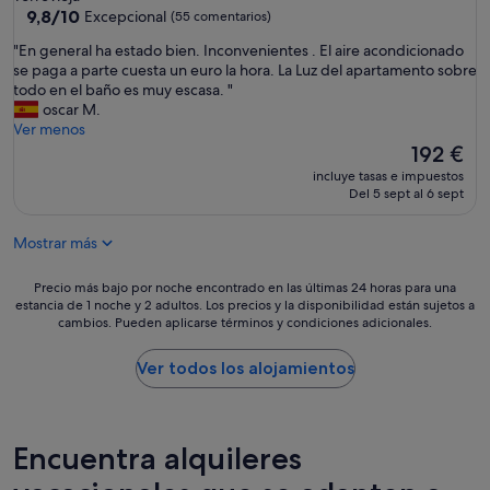
n
9.8
9,8/10
Excepcional
(55 comentarios)
i
sobre
t
"
"En general ha estado bien. Inconvenientes . El aire acondicionado
10,
y
E
se paga a parte cuesta un euro la hora. La Luz del apartamento sobre
Excepcional,
,
n
todo en el baño es muy escasa. "
(55 comentarios)
e
g
oscar M.
a
e
Ver menos
s
n
El
192 €
y
e
precio
incluye tasas e impuestos
c
r
actual
Del 5 sept al 6 sept
h
a
es
e
l
de
c
Mostrar más
h
192 €
k
a
i
e
Precio
Precio más bajo por noche encontrado en las últimas 24 horas para una
n
s
estancia de 1 noche y 2 adultos. Los precios y la disponibilidad están sujetos a
más
a
cambios. Pueden aplicarse términos y condiciones adicionales.
t
bajo
n
a
por
d
d
noche
Ver todos los alojamientos
v
o
encontrado
e
b
en
r
i
las
y
e
últimas
Encuentra alquileres
e
n
24 horas
a
.
para