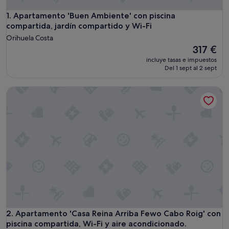
Apartamento 'Buen Ambiente' con piscina compartida, jardí
1. Apartamento 'Buen Ambiente' con piscina
compartida, jardín compartido y Wi-Fi
Orihuela Costa
El
317 €
precio
incluye tasas e impuestos
actual
Del 1 sept al 2 sept
es
de
Apartamento 'Casa Reina Arriba Fewo Cabo Roig' con piscina
317 €
Apartamento 'Casa Reina Arriba Fewo Cabo Roig' con piscina
2. Apartamento 'Casa Reina Arriba Fewo Cabo Roig' con
piscina compartida, Wi-Fi y aire acondicionado.