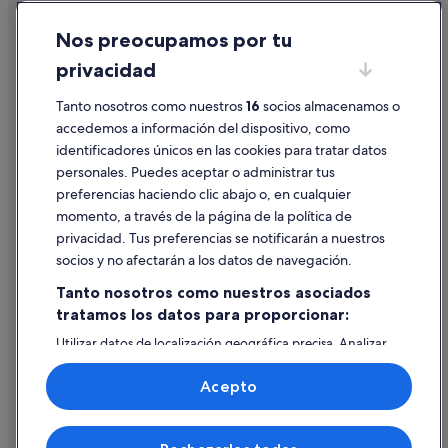
Hoteles con conserje en Orihuela Costa
Cookies
Nos preocupamos por tu
Playa Flamenca hoteles
Condiciones de uso
privacidad
Casas privadas de vacaciones en Cabo Roig
Información legal/contacto
Pensiones en Cabo Roig
Pautas sobre el contenido y cómo denunciar contenido
Tanto nosotros como nuestros
16
socios almacenamos o
accedemos a información del dispositivo, como
Casas de campo en Cabo Roig
identificadores únicos en las cookies para tratar datos
Ayuda
Hoteles románticos en Orihuela Costa
personales. Puedes aceptar o administrar tus
Ayuda
Hoteles de 5 estrellas en Cabo Roig
preferencias haciendo clic abajo o, en cualquier
momento, a través de la página de la política de
Complejos turísticos en La Zenia
Cancelar un vuelo
privacidad. Tus preferencias se notificarán a nuestros
Hoteles en la playa en La Zenia
Cancelar una reserva de hotel o de un alquiler vacacional
socios y no afectarán a los datos de navegación.
Hoteles de 4 estrellas en Playa Flamenca
Plazos de reembolso
Tanto nosotros como nuestros asociados
Chalets en Playa Flamenca
tratamos los datos para proporcionar:
Utilizar un cupón de Expedia
Townhouses/Affittacamere en La Zenia
Utilizar datos de localización geográfica precisa. Analizar
Documentos para viajes internacionales
activamente las características del dispositivo para su
Chalets en La Zenia
identificación. Almacenar la información en un dispositivo
Acepto
y/o acceder a ella. Publicidad y contenido personalizados,
Hoteles de golf en Orihuela Costa
medición de publicidad y contenido, investigación de
audiencia y desarrollo de servicios.
Hoteles con bar en Playa Flamenca
© 2026 Expedia, Inc., una empresa de Expedia Group. Todos los