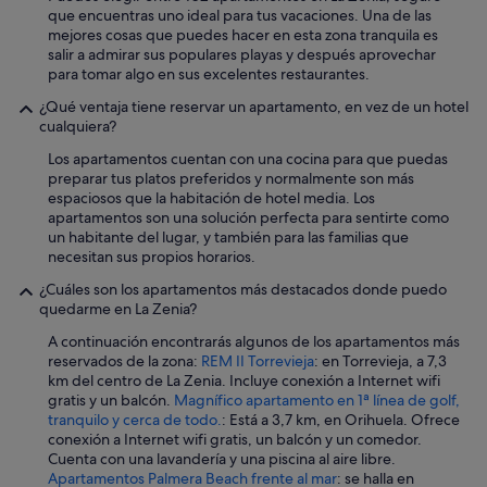
que encuentras uno ideal para tus vacaciones. Una de las
a
mejores cosas que puedes hacer en esta zona tranquila es
r
salir a admirar sus populares playas y después aprovechar
t
para tomar algo en sus excelentes restaurantes.
a
m
¿Qué ventaja tiene reservar un apartamento, en vez de un hotel
e
cualquiera?
n
t
Los apartamentos cuentan con una cocina para que puedas
o
preparar tus platos preferidos y normalmente son más
s
espaciosos que la habitación de hotel media. Los
o
apartamentos son una solución perfecta para sentirte como
b
un habitante del lugar, y también para las familias que
r
necesitan sus propios horarios.
e
¿Cuáles son los apartamentos más destacados donde puedo
t
quedarme en La Zenia?
o
d
A continuación encontrarás algunos de los apartamentos más
o
reservados de la zona:
REM II Torrevieja
: en Torrevieja, a 7,3
e
km del centro de La Zenia. Incluye conexión a Internet wifi
n
gratis y un balcón.
Magnífico apartamento en 1ª línea de golf,
e
tranquilo y cerca de todo.
: Está a 3,7 km, en Orihuela. Ofrece
l
conexión a Internet wifi gratis, un balcón y un comedor.
b
Cuenta con una lavandería y una piscina al aire libre.
a
Apartamentos Palmera Beach frente al mar
: se halla en