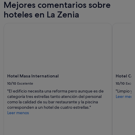
Mejores comentarios sobre
d
i
hoteles en La Zenia
c
i
Hotel Masa International
Hotel Can
o
n
a
d
o
s
e
p
a
g
Hotel Masa International
Hotel Ca
a
10/10
Excelente
10/10
Excel
a
p
"El edificio necesita una reforma pero aunque es de
"Limpio y
a
categoría tres estrellas tanto atención del personal
Leer men
r
como la calidad de su bar restaurante y la piscina
t
corresponden a un hotel de cuatro estrellas."
e
Leer menos
c
u
e
s