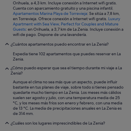
ñ
Orihuela, a 4,3 km. Incluye conexión a Internet wifi gratis.
o
Cuenta con aparcamiento gratuito y una piscina infantil.
e
Apartamentos Marina Playa de Torrevieja
: Se sitúa a 7,8 km,
s
en Torrevieja. Ofrece conexión a Internet wifi gratis.
Luxury
m
Apartment with Sea View, Perfect for Couples and Mature
u
Guests
: en Orihuela, a 3,7 km de La Zenia. Incluye conexión a
y
wifi de pago. Dispone de una lavandería.
e
s
¿Cuántos apartamentos puedo encontrar en La Zenia?
c
a
Expedia tiene 102 apartamentos que puedes reservar en La
s
Zenia.
a
¿Cómo puedo esperar que sea el tiempo durante mi viaje a La
.
Zenia?
"
Aunque el clima no sea más que un aspecto, puede influir
bastante en tus planes de viaje, sobre todo si tienes pensado
quedarte mucho tiempo en La Zenia. Los meses más cálidos
suelen ser agosto y julio, con una temperatura media de 25
°C, y los meses más fríos son enero y febrero, con una media
de 13 °C. La media de precipitaciones anuales en La Zenia es
de 314 mm.
¿Cuáles son los lugares imprescindibles de La Zenia?