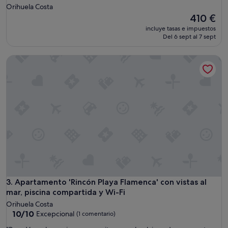
Orihuela Costa
El
410 €
precio
incluye tasas e impuestos
actual
Del 6 sept al 7 sept
es
de
Apartamento 'Rincón Playa Flamenca' con vistas al mar, pisc
410 €
Apartamento 'Rincón Playa Flamenca' con vistas al mar, pisc
3. Apartamento 'Rincón Playa Flamenca' con vistas al
mar, piscina compartida y Wi-Fi
Orihuela Costa
10.0
10/10
Excepcional
(1 comentario)
sobre