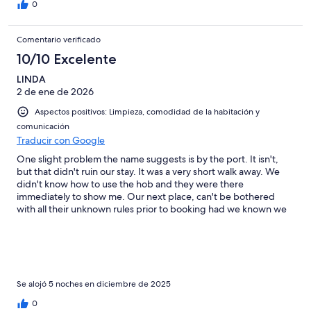
0
Comentario verificado
10/10 Excelente
LINDA
2 de ene de 2026
Aspectos positivos: Limpieza, comodidad de la habitación y
comunicación
Traducir con Google
One slight problem the name suggests is by the port. It isn't,
but that didn't ruin our stay. It was a very short walk away. We
didn't know how to use the hob and they were there
immediately to show me. Our next place, can't be bothered
with all their unknown rules prior to booking had we known we
would have stayed longer in this appartment. One rule is to pay
150€ deposit for any breakages or missing items. No Inventry,
ONE knife, four spoons, and forks. Obviously you have to take
turns eating. But we can't cook because they can't be bothered
to come out and show us. We would recommend MARINA
PLAYER in Torrevieja to anyone.
Se alojó 5 noches en diciembre de 2025
0