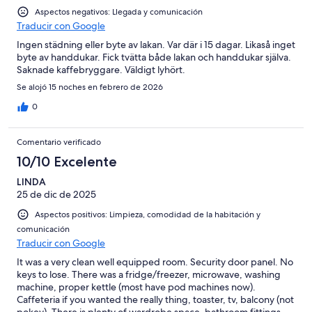
Aspectos negativos: Llegada y comunicación
Traducir con Google
Ingen städning eller byte av lakan. Var där i 15 dagar. Likaså inget
byte av handdukar. Fick tvätta både lakan och handdukar själva.
Saknade kaffebryggare. Väldigt lyhört.
Se alojó 15 noches en febrero de 2026
0
Comentario verificado
10/10 Excelente
LINDA
25 de dic de 2025
Aspectos positivos: Limpieza, comodidad de la habitación y
comunicación
Traducir con Google
It was a very clean well equipped room. Security door panel. No
keys to lose. There was a fridge/freezer, microwave, washing
machine, proper kettle (most have pod machines now).
Caffeteria if you wanted the really thing, toaster, tv, balcony (not