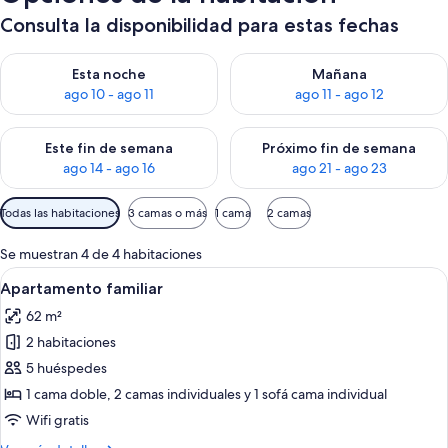
Consulta la disponibilidad para estas fechas
Consulta la disponibilidad para esta noche, ago 10 - ago 11
Consulta la disponibilidad par
Esta noche
Mañana
ago 10 - ago 11
ago 11 - ago 12
Consulta la disponibilidad para este fin de semana, ago 14 - a
Consulta la disponibilidad par
Este fin de semana
Próximo fin de semana
ago 14 - ago 16
ago 21 - ago 23
Filtros
Todas las habitaciones
3 camas o más
1 cama
2 camas
disponibles
para
Se muestran 4 de 4 habitaciones
las
Abrir
Una sala de estar moderna con un sofá
20
Apartamento familiar
habitaciones
todas
62 m²
las
2 habitaciones
fotos
de
5 huéspedes
Apartamento
1 cama doble, 2 camas individuales y 1 sofá cama individual
familiar
Wifi gratis