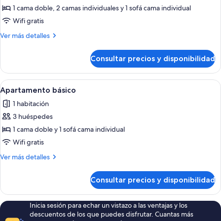
de
1 cama doble, 2 camas individuales y 1 sofá cama individual
Apartamento
Wifi gratis
básico
Más
Ver más detalles
detalles
de
Consultar precios y disponibilidad
Apartamento
básico
Abrir
Una sala de estar moderna con un sofá
18
Apartamento básico
todas
1 habitación
las
3 huéspedes
fotos
de
1 cama doble y 1 sofá cama individual
Apartamento
Wifi gratis
básico
Más
Ver más detalles
detalles
de
Consultar precios y disponibilidad
Apartamento
básico
Inicia sesión para echar un vistazo a las ventajas y los
descuentos de los que puedes disfrutar. Cuantas más