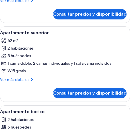
Más
Ver más detalles
detalles
de
Consultar precios y disponibilidad
Apartamento
familiar
Abrir
Una habitación moderna y bien ilumina
17
Apartamento superior
todas
62 m²
las
2 habitaciones
fotos
de
5 huéspedes
Apartamento
1 cama doble, 2 camas individuales y 1 sofá cama individual
superior
Wifi gratis
Más
Ver más detalles
detalles
de
Consultar precios y disponibilidad
Apartamento
superior
Abrir
Una sala de estar moderna con un sofá
17
Apartamento básico
todas
2 habitaciones
las
5 huéspedes
fotos