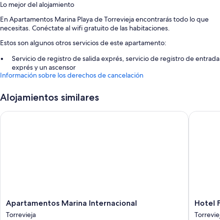
Lo mejor del alojamiento
En Apartamentos Marina Playa de Torrevieja encontrarás todo lo que
necesitas. Conéctate al wifi gratuito de las habitaciones.
Estos son algunos otros servicios de este apartamento:
Servicio de registro de salida exprés, servicio de registro de entrada
exprés y un ascensor
Información sobre los derechos de cancelación
Espacios sin humos
Alojamientos similares
Características de la habitación
Todas las habitaciones de Apartamentos Marina Playa de Torrevieja
Apartamentos Marina Internacional
Hotel Fo
disponen de comodidades tales como wifi gratis.
Además, otros de los servicios que encontrarás incluyen:
Lavadoras y tablas de planchar con planchas
Apartamentos
Hotel
Apartamentos Marina Internacional
Hotel 
Marina
Fontana
Torrevieja
Torrevie
Internacional
Plaza