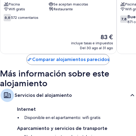
Piscina
Se aceptan mascotas
Piscin
Torrevieja
Torrevie
Wifi gratis
Restaurante
Wifi gr
6.6
7.8
Bue
6,6
572 comentarios
7,8
sobre
sobre
871 
10,
10,
572 comentarios
Bueno,
El
83 €
871 com
precio
incluye tasas e impuestos
actual
Del 30 ago al 31 ago
es
de
Comparar alojamientos parecidos
83 €
Más información sobre este
alojamiento
Servicios del alojamiento
Internet
Disponible en el apartamento: wifi gratis
Aparcamiento y servicios de transporte