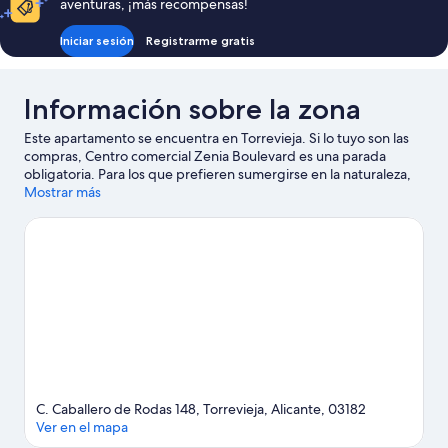
aventuras, ¡más recompensas!
Iniciar sesión
Registrarme gratis
Información sobre la zona
Este apartamento se encuentra en Torrevieja. Si lo tuyo son las
compras, Centro comercial Zenia Boulevard es una parada
obligatoria. Para los que prefieren sumergirse en la naturaleza,
Playa La Mata y Playa La Zenia son dos excelentes opciones. Go-
Mostrar más
Karts Orihuela Costa y Minigolf Las Salinas también merecen la
pena. ¿Deseando estar ya en el agua? Con actividades como
esnórquel, windsurf o pesca a tu alcance, no te faltarán
aventuras cerca de tu alojamiento.
Ver guía de viaje de
Torrevieja
Ver más apartamentos en Torrevieja
C. Caballero de Rodas 148, Torrevieja, Alicante, 03182
Ver en el mapa