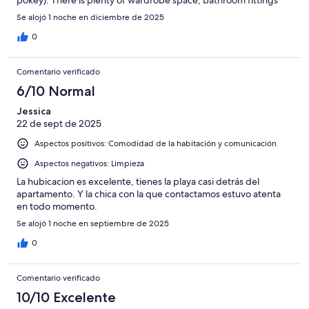
pokey). There is plenty of wardrobe space, bathroom fittings
are superb. It was very clean, fitted with all you need. Would
Se alojó 1 noche en diciembre de 2025
recommend to anyone to
0
Comentario verificado
6/10 Normal
Jessica
22 de sept de 2025
Aspectos positivos: Comodidad de la habitación y comunicación
Aspectos negativos: Limpieza
La hubicacion es excelente, tienes la playa casi detrás del
apartamento. Y la chica con la que contactamos estuvo atenta
en todo momento.
Se alojó 1 noche en septiembre de 2025
0
Comentario verificado
10/10 Excelente