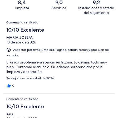
una
de
8,4
9,0
9,2
de
con
total
puntuación
30
Limpieza
Servicios
Instalaciones y estado
10
una
de
de
con
del alojamiento
-
puntuación
30
8
una
Comentarios
Excelente
de
con
Comentario verificado
-
puntuación
6
una
Bueno
10/10 Excelente
de
-
puntuación
4
Normal
MARIA JOSEFA
de
-
13 de abr de 2026
2
Mediocre
-
Aspectos positivos: Limpieza, llegada, comunicación y precisión del
Horrible
anuncio
El único problema era aparcar en la zona. Lo demás, todo muy
bien. Conforme al anuncio. Quedamos sorprendidos por la
limpieza y decoración.
Se alojó 1 noche en abril de 2026
0
Comentario verificado
10/10 Excelente
Ana