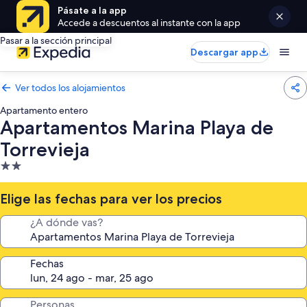
Pásate a la app
Accede a descuentos al instante con la app
Pasar a la sección principal
Descargar app
Ver todos los alojamientos
Apartamento entero
Apartamentos Marina Playa de
Torrevieja
Alojamiento
de
2.0 estrellas
Elige las fechas para ver los precios
¿A dónde vas?
Fechas
Personas