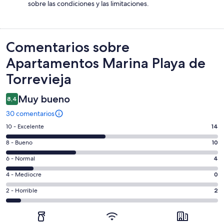
sobre las condiciones y las limitaciones.
Comentarios
Comentarios sobre
Apartamentos Marina Playa de
Torrevieja
Muy bueno
8,4
30 comentarios
14
10 - Excelente
14
comentarios
10
8 - Bueno
10
de
comentarios
un
4
6 - Normal
4
de
total
comentarios
un
0
4 - Mediocre
0
de
de
total
comentarios
30
un
2
2 - Horrible
2
de
de
con
total
comentarios
30
un
una
de
de
con
total
puntuación
30
un