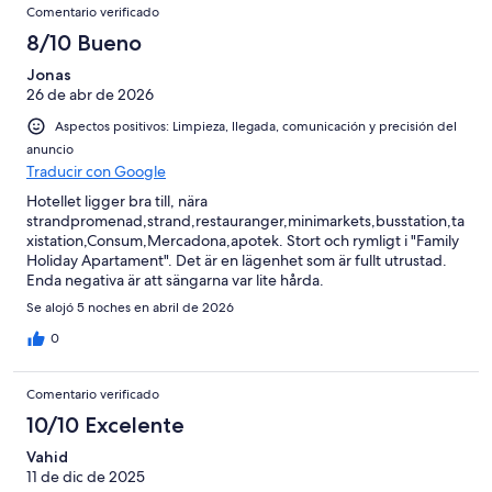
Comentario verificado
8/10 Bueno
Jonas
26 de abr de 2026
Aspectos positivos: Limpieza, llegada, comunicación y precisión del
anuncio
Traducir con Google
Hotellet ligger bra till, nära
strandpromenad,strand,restauranger,minimarkets,busstation,ta
xistation,Consum,Mercadona,apotek. Stort och rymligt i "Family
Holiday Apartament". Det är en lägenhet som är fullt utrustad.
Enda negativa är att sängarna var lite hårda.
Se alojó 5 noches en abril de 2026
0
Comentario verificado
10/10 Excelente
Vahid
11 de dic de 2025