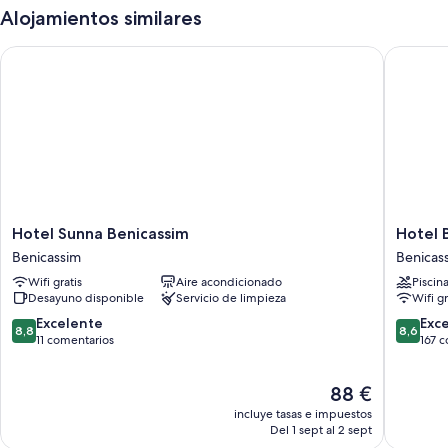
Alojamientos similares
Hotel Sunna Benicassim
Hotel Bu
Hotel
Hotel
Hotel Sunna Benicassim
Hotel 
Sunna
Bulevar
Benicassim
Benicas
Benicassim
Benicas
Wifi gratis
Aire acondicionado
Piscin
Benicassim
Desayuno disponible
Servicio de limpieza
Wifi gr
8.8
8.6
Excelente
Exc
8,8
8,6
sobre
sobre
11 comentarios
167 
10,
10,
Excelente,
Excelent
El
88 €
11 comentarios
167 come
precio
incluye tasas e impuestos
actual
Del 1 sept al 2 sept
es