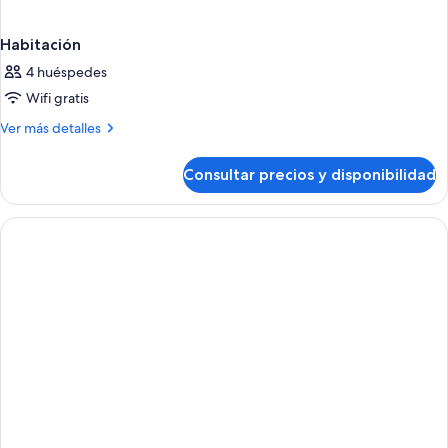
Habitación
4 huéspedes
Wifi gratis
Más
Ver más detalles
detalles
de
Consultar precios y disponibilidad
Habitación