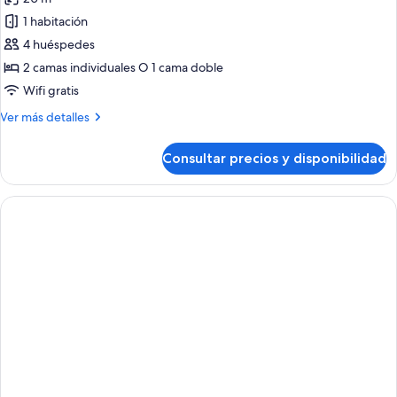
supletorias
las
niño)
(3
1 habitación
fotos
adultos
de
4 huéspedes
+
Habitación
1
2 camas individuales O 1 cama doble
niño)
Doble
Wifi gratis
con
Más
Ver más detalles
dos
detalles
camas
de
Consultar precios y disponibilidad
Habitación
supletorias
Doble
(4
con
adultos)
dos
camas
supletorias
(4
adultos)