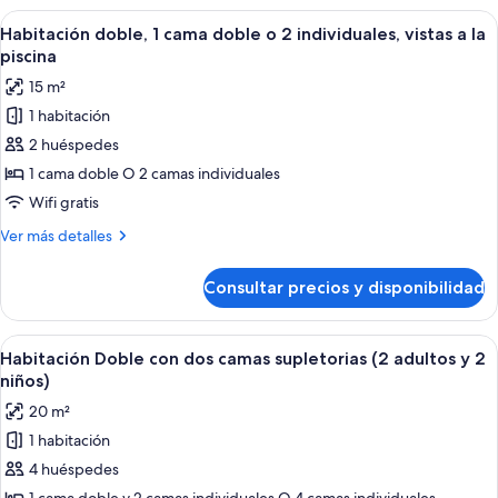
a
de
Abrir
Habitación de hotel con cama, escritor
la
7
uso
Habitación doble, 1 cama doble o 2 individuales, vistas a la
todas
piscina
individual,
piscina
vistas
las
15 m²
a
fotos
la
1 habitación
de
piscina
2 huéspedes
Habitación
doble,
1 cama doble O 2 camas individuales
1
Wifi gratis
cama
Más
Ver más detalles
doble
detalles
o
de
Consultar precios y disponibilidad
Habitación
2
doble,
individuales,
1
Abrir
Habitación de hotel con dos camas, un 
vistas
5
cama
Habitación Doble con dos camas supletorias (2 adultos y 2
todas
doble
a
niños)
o
las
la
20 m²
2
fotos
piscina
individuales,
1 habitación
de
vistas
4 huéspedes
Habitación
a
la