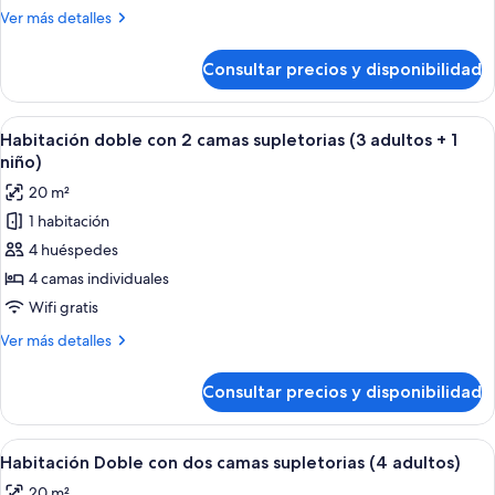
cama
Más
Ver más detalles
supletoria,
detalles
vistas
de
Consultar precios y disponibilidad
Habitación
a
doble
la
con
Abrir
Habitación de hotel con dos camas, un 
piscina
5
cama
Habitación doble con 2 camas supletorias (3 adultos + 1
todas
supletoria,
(2
niño)
vistas
las
adultos
20 m²
a
fotos
+
la
1 habitación
de
1
piscina
4 huéspedes
Habitación
(2
niño)
adultos
doble
4 camas individuales
+
con
Wifi gratis
1
2
niño)
Más
Ver más detalles
camas
detalles
supletorias
de
Consultar precios y disponibilidad
Habitación
(3
doble
adultos
con
Abrir
Habitación de hotel con dos camas, u
+
4
2
Habitación Doble con dos camas supletorias (4 adultos)
todas
camas
1
20 m²