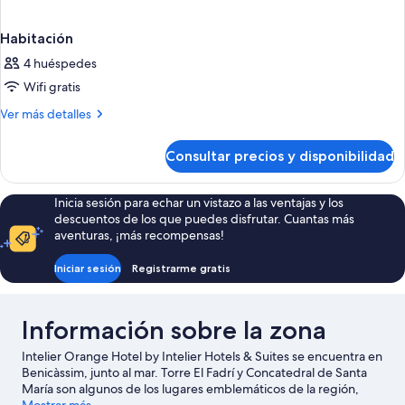
Habitación
4 huéspedes
Wifi gratis
Más
Ver más detalles
detalles
de
Consultar precios y disponibilidad
Habitación
Inicia sesión para echar un vistazo a las ventajas y los
descuentos de los que puedes disfrutar. Cuantas más
aventuras, ¡más recompensas!
Iniciar sesión
Registrarme gratis
Información sobre la zona
Intelier Orange Hotel by Intelier Hotels & Suites se encuentra en
Benicàssim, junto al mar. Torre El Fadrí y Concatedral de Santa
María son algunos de los lugares emblemáticos de la región,