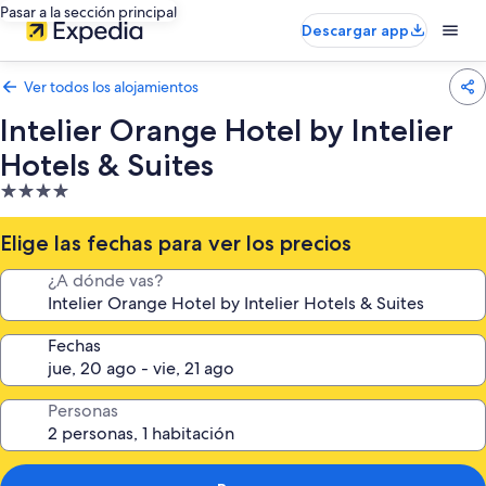
Pasar a la sección principal
Descargar app
Ver todos los alojamientos
Intelier Orange Hotel by Intelier
Hotels & Suites
Alojamiento
de
4.0 estrellas
Elige las fechas para ver los precios
¿A dónde vas?
Fechas
Personas