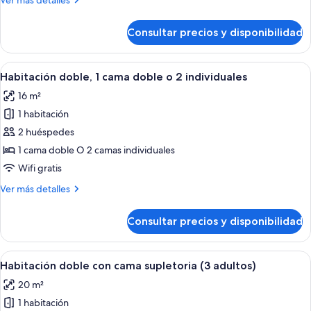
Ver más detalles
uso
detalles
individual
de
Consultar precios y disponibilidad
Habitación
doble
de
Abrir
Una habitación de hotel con una cama, 
9
uso
Habitación doble, 1 cama doble o 2 individuales
todas
individual
16 m²
las
1 habitación
fotos
de
2 huéspedes
Habitación
1 cama doble O 2 camas individuales
doble,
Wifi gratis
1
Más
Ver más detalles
cama
detalles
doble
de
Consultar precios y disponibilidad
Habitación
o
doble,
2
1
Abrir
Una habitación de hotel moderna con 
individuales
5
cama
Habitación doble con cama supletoria (3 adultos)
todas
doble
20 m²
o
las
2
1 habitación
fotos