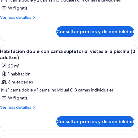
Doble
1 cama doble y 2 camas individuales O 4 camas individuales
piscina
con
Wifi gratis
dos
Más
Ver más detalles
camas
detalles
supletorias
de
Consultar precios y disponibilidad
Habitación
(2
Doble
adultos
con
Abrir
Una habitación de hotel moderna con 
y
6
dos
Habitación doble con cama supletoria, vistas a la piscina (3
todas
camas
2
adultos)
supletorias
las
niños)
20 m²
(2
fotos
adultos
1 habitación
de
y
3 huéspedes
Habitación
2
niños)
doble
1 cama doble y 1 cama individual O 3 camas individuales
con
Wifi gratis
cama
Más
Ver más detalles
supletoria,
detalles
vistas
de
Consultar precios y disponibilidad
Habitación
a
doble
la
con
Abrir
Una habitación de hotel moderna con 