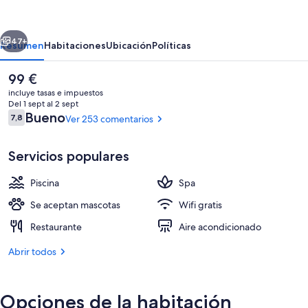
Hotel
by
erior
Siguiente
Intelier
47+
Resumen
Habitaciones
Ubicación
Políticas
Hotels
El
99 €
&
precio
incluye tasas e impuestos
Suites
actual
Del 1 sept al 2 sept
es
Comentarios
Bueno
7,8
Ver 253 comentarios
7,8 de 10
de
99 €
Servicios populares
Piscina
Spa
Zona de juegos infantil al aire libre
Se aceptan mascotas
Wifi gratis
Restaurante
Aire acondicionado
Abrir todos
Opciones de la habitación