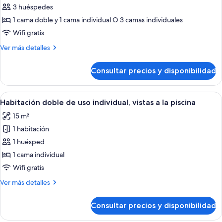
individuales
de
3 huéspedes
Habitación
1 cama doble y 1 cama individual O 3 camas individuales
doble
Wifi gratis
con
Más
Ver más detalles
cama
detalles
supletoria
de
Consultar precios y disponibilidad
Habitación
(3
doble
adultos)
con
Abrir
Habitación de hotel con cama, escritor
7
cama
Habitación doble de uso individual, vistas a la piscina
todas
supletoria
15 m²
(3
las
adultos)
1 habitación
fotos
de
1 huésped
Habitación
1 cama individual
doble
Wifi gratis
de
Más
Ver más detalles
uso
detalles
individual,
de
Consultar precios y disponibilidad
Habitación
vistas
doble