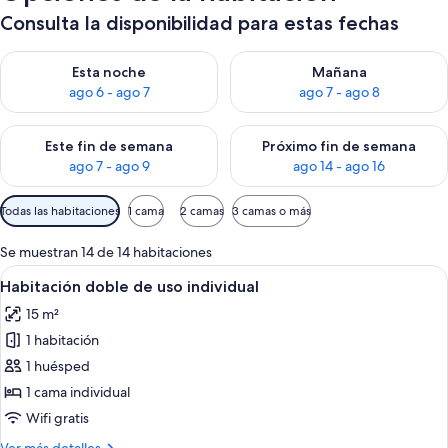
Consulta la disponibilidad para estas fechas
Consulta la disponibilidad para esta noche, ago 6 - ago 7
Consulta la disponibilidad pa
Esta noche
Mañana
ago 6 - ago 7
ago 7 - ago 8
Consulta la disponibilidad para este fin de semana, ago 7 - ag
Consulta la disponibilidad par
Este fin de semana
Próximo fin de semana
ago 7 - ago 9
ago 14 - ago 16
Filtros
Todas las habitaciones
1 cama
2 camas
3 camas o más
disponibles
para
Se muestran 14 de 14 habitaciones
las
Abrir
Habitación de hotel con cama, escritor
6
Habitación doble de uso individual
habitaciones
todas
15 m²
las
1 habitación
fotos
de
1 huésped
Habitación
1 cama individual
doble
Wifi gratis
de
Más