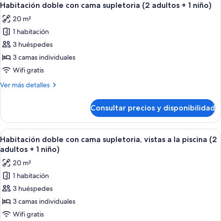
piscina
5
cama
Habitación doble con cama supletoria (2 adultos + 1 niño)
todas
supletoria,
(3
20 m²
vistas
las
adultos)
a
1 habitación
fotos
la
de
3 huéspedes
piscina
Habitación
(3
3 camas individuales
adultos)
doble
Wifi gratis
con
Más
Ver más detalles
cama
detalles
supletoria
de
Consultar precios y disponibilidad
Habitación
(2
doble
adultos
con
Abrir
Una habitación de hotel moderna con 
+
6
cama
Habitación doble con cama supletoria, vistas a la piscina (2
todas
1
supletoria
adultos + 1 niño)
(2
las
niño)
20 m²
adultos
fotos
+
1 habitación
de
1
3 huéspedes
Habitación
niño)
doble
3 camas individuales
con
Wifi gratis