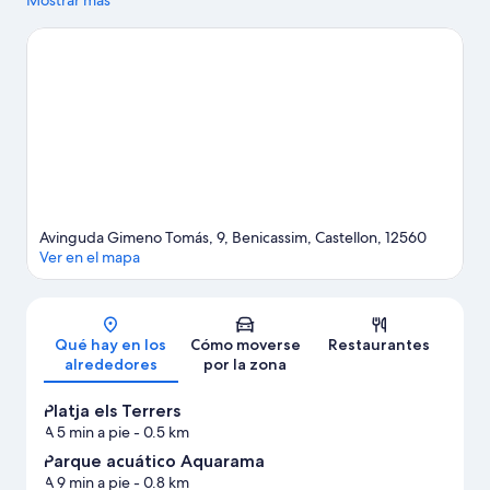
donde también puedes acercarte a atractivos turísticos como
Mostrar más
Parque acuático Aquarama y Centro Cultural El Moll del Raïm.
¿Viajas con niños? Si es así, puedes llevarlos a Centro Cultural
Melchor Zapata o a Ayuntamiento de Benicàssim. Reserva algo
de tiempo para explorar la naturaleza realizando actividades
como las rutas a pie o en bicicleta.
Ver guía de viaje de
Benicàssim
Avinguda Gimeno Tomás, 9, Benicassim, Castellon, 12560
Ver en el mapa
Mapa
Qué hay en los
Cómo moverse
Restaurantes
alrededores
por la zona
Platja els Terrers
A 5 min a pie
- 0.5 km
Parque acuático Aquarama
A 9 min a pie
- 0.8 km