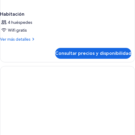
Habitación
4 huéspedes
Wifi gratis
Más
Ver más detalles
detalles
de
Consultar precios y disponibilidad
Habitación