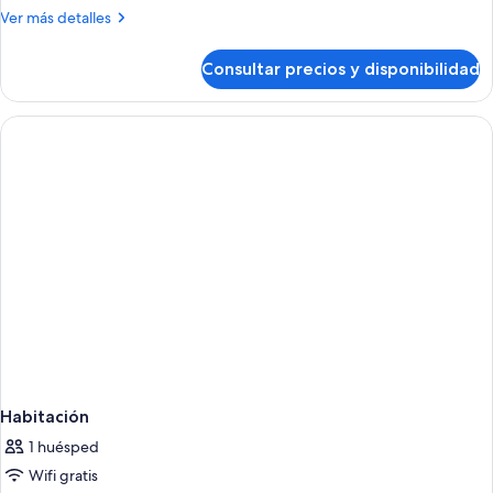
Más
Ver más detalles
detalles
de
Consultar precios y disponibilidad
Habitación
Habitación
1 huésped
Wifi gratis