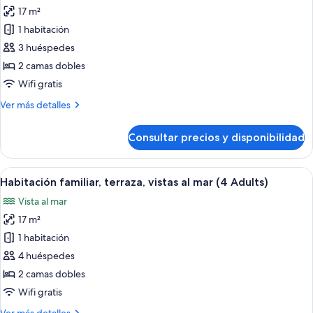
(2
17 m²
fotos
Adults)
de
1 habitación
Habitación
3 huéspedes
familiar,
2 camas dobles
terraza,
Wifi gratis
vistas
Más
Ver más detalles
al
detalles
mar
de
Consultar precios y disponibilidad
(3
Habitación
familiar,
Adults)
terraza,
Abrir
Habitación de hotel con dos camas, un
5
vistas
Habitación familiar, terraza, vistas al mar (4 Adults)
todas
al
Vista al mar
mar
las
(3
17 m²
fotos
Adults)
de
1 habitación
Habitación
4 huéspedes
familiar,
2 camas dobles
terraza,
Wifi gratis
vistas
Más