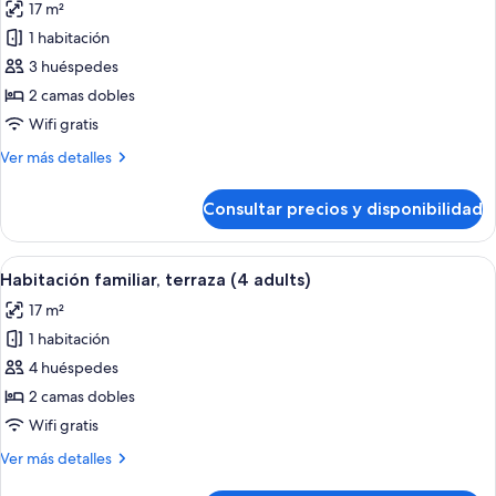
17 m²
las
1 habitación
fotos
de
3 huéspedes
Habitación
2 camas dobles
familiar,
Wifi gratis
terraza
Más
Ver más detalles
(3
detalles
adults)
de
Consultar precios y disponibilidad
Habitación
familiar,
terraza
Abrir
Habitación de hotel con una cama bien
4
(3
Habitación familiar, terraza (4 adults)
todas
adults)
17 m²
las
1 habitación
fotos
de
4 huéspedes
Habitación
2 camas dobles
familiar,
Wifi gratis
terraza
Más
Ver más detalles
(4
detalles