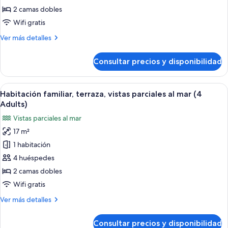
terraza,
2 camas dobles
vistas
Wifi gratis
parciales
Más
Ver más detalles
al
detalles
mar
de
Consultar precios y disponibilidad
Habitación
(3
familiar,
Adults)
terraza,
Abrir
Habitación de hotel con una cama bien
5
vistas
Habitación familiar, terraza, vistas parciales al mar (4
todas
parciales
Adults)
al
las
Vistas parciales al mar
mar
fotos
(3
17 m²
de
Adults)
1 habitación
Habitación
familiar,
4 huéspedes
terraza,
2 camas dobles
vistas
Wifi gratis
parciales
Más
Ver más detalles
al
detalles
mar
de
Consultar precios y disponibilidad
Habitación