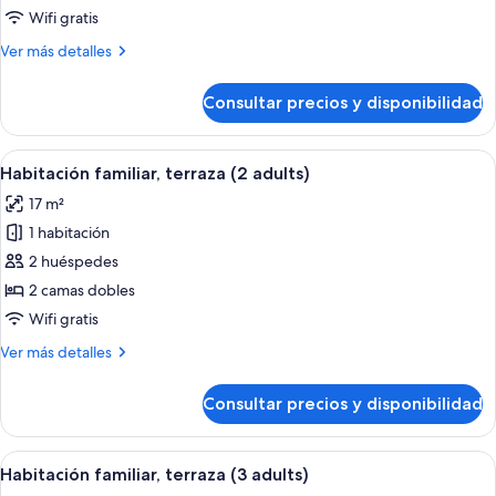
familiar,
Wifi gratis
terraza
Más
Ver más detalles
(1
detalles
adult)
de
Consultar precios y disponibilidad
Habitación
familiar,
terraza
Abrir
Habitación de hotel con una cama bien
4
(1
Habitación familiar, terraza (2 adults)
todas
adult)
17 m²
las
1 habitación
fotos
de
2 huéspedes
Habitación
2 camas dobles
familiar,
Wifi gratis
terraza
Más
Ver más detalles
(2
detalles
adults)
de
Consultar precios y disponibilidad
Habitación
familiar,
terraza
Abrir
Habitación de hotel con una cama bien
4
(2
Habitación familiar, terraza (3 adults)
todas
adults)