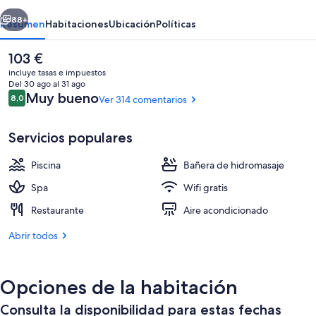
erior
Siguiente
88+
Resumen
Habitaciones
Ubicación
Políticas
El
103 €
precio
incluye tasas e impuestos
actual
Del 30 ago al 31 ago
es
Comentarios
Muy bueno
8,0
Ver 314 comentarios
8,0 de 10
de
103 €
Servicios populares
Piscina
Bañera de hidromasaje
Ubicación a pie de playa, servicio de 
Spa
Wifi gratis
Restaurante
Aire acondicionado
Abrir todos
Opciones de la habitación
Consulta la disponibilidad para estas fechas