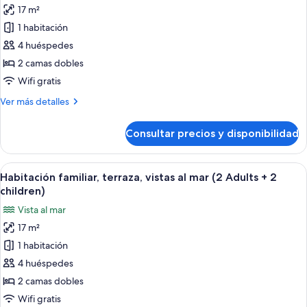
(2
17 m²
fotos
Adults
de
1 habitación
+
Habitación
1
4 huéspedes
child)
familiar,
2 camas dobles
terraza,
Wifi gratis
vistas
Más
Ver más detalles
al
detalles
mar
de
Consultar precios y disponibilidad
(3
Habitación
familiar,
Adults
terraza,
Abrir
Habitación de hotel con dos camas, un
+
5
vistas
Habitación familiar, terraza, vistas al mar (2 Adults + 2
todas
1
al
children)
mar
las
Child)
Vista al mar
(3
fotos
Adults
17 m²
de
+
1 habitación
Habitación
1
Child)
familiar,
4 huéspedes
terraza,
2 camas dobles
vistas
Wifi gratis