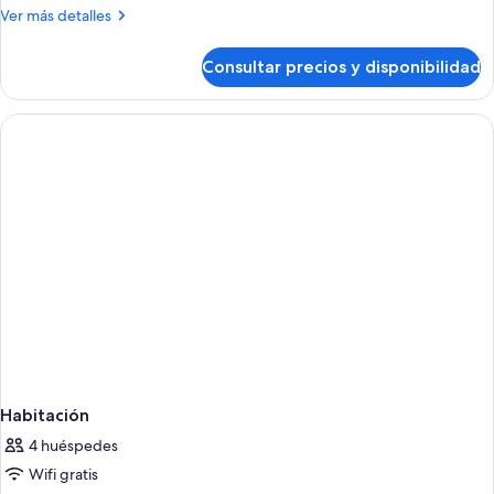
Más
Ver más detalles
detalles
de
Consultar precios y disponibilidad
Habitación
Habitación
4 huéspedes
Wifi gratis