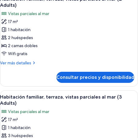
todas
Adults
Adults)
+
las
Vistas parciales al mar
2
fotos
children)
17 m²
de
1 habitación
Habitación
familiar,
2 huéspedes
terraza,
2 camas dobles
vistas
Wifi gratis
parciales
Más
Ver más detalles
al
detalles
mar
de
Consultar precios y disponibilidad
Habitación
(2
familiar,
Adults)
terraza,
Abrir
Habitación de hotel con una cama bien
5
vistas
Habitación familiar, terraza, vistas parciales al mar (3
todas
parciales
Adults)
al
las
Vistas parciales al mar
mar
fotos
(2
17 m²
de
Adults)
1 habitación
Habitación
familiar,
3 huéspedes