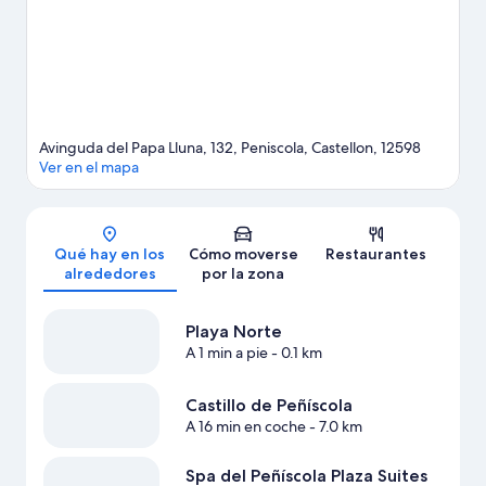
submarinismo; además, tendrás ocasión de disfrutar de la
naturaleza al aire libre con opciones tan variadas como las rutas a
pie o en bicicleta o la equitación.
Ver guía de viaje de Peñíscola
Avinguda del Papa Lluna, 132, Peniscola, Castellon, 12598
Ver en el mapa
Mapa
Qué hay en los
Cómo moverse
Restaurantes
alrededores
por la zona
Playa Norte
A 1 min a pie
- 0.1 km
Castillo de Peñíscola
A 16 min en coche
- 7.0 km
Spa del Peñíscola Plaza Suites