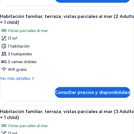
(4
familiar,
Adults)
terraza,
Abrir
Habitación de hotel con una cama bien
5
vistas
Habitación familiar, terraza, vistas parciales al mar (2 Adults
todas
parciales
+ 1 child)
al
las
Vistas parciales al mar
mar
fotos
(4
17 m²
de
Adults)
1 habitación
Habitación
familiar,
3 huéspedes
terraza,
2 camas dobles
vistas
Wifi gratis
parciales
Más
Ver más detalles
al
detalles
mar
de
Consultar precios y disponibilidad
Habitación
(2
familiar,
Adults
terraza,
Abrir
Habitación de hotel con una cama bien
+
5
vistas
Habitación familiar, terraza, vistas parciales al mar (3 Adults
todas
1
parciales
+ 1 child)
al
las
child)
Vistas parciales al mar
mar
fotos
(2
17 m²