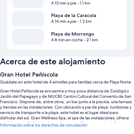
A 13 min a pie
- 1.1 km
Playa de la Caracola
A 14 min a pie
- 1.2 km
Playa de Morrongo
A 8 min en coche
- 2.1 km
Acerca de este alojamiento
Gran Hotel Peñíscola
Quédate en este hotel de 4 estrellas para familias cerca de Playa Norte
Gran Hotel Peñíscola se encuentra a muy poca distancia de Zoológico
Jardín del Papagayo y de MUCBE Centro Cultural del Convento de San
Francisco. Dispone de, entre otros, un bar junto a la piscina, una terraza
y tiendas en las instalaciones. Con ubicación a pie de playa, tumbonas y
servicio de transporte a la playa, este hotel es el lugar ideal para
disfrutar del sol. Gran Wellness Spa, el spa de las instalaciones, ofrece
servicios como hidroterapia, manicura y pedicura y masajes tailandeses.
Información sobre los derechos de cancelación
El restaurante de las instalaciones ofrece desayuno, almuerzo y cena.