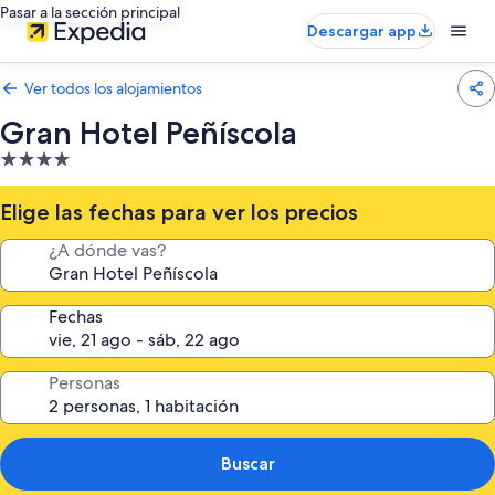
Pasar a la sección principal
Descargar app
Ver todos los alojamientos
Gran Hotel Peñíscola
Alojamiento
de
4.0 estrellas
Elige las fechas para ver los precios
¿A dónde vas?
Fechas
Personas
Buscar