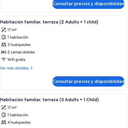
adults)
de
Consultar precios y disponibilidad
Habitación
familiar,
terraza
Abrir
Habitación de hotel con una cama bien
4
(4
Habitación familiar, terraza (2 Adults + 1 child)
todas
adults)
17 m²
las
1 habitación
fotos
de
3 huéspedes
Habitación
2 camas dobles
familiar,
Wifi gratis
terraza
Más
Ver más detalles
(2
detalles
Adults
de
Consultar precios y disponibilidad
Habitación
+
familiar,
1
terraza
Abrir
Habitación de hotel con una cama bien
child)
4
(2
Habitación familiar, terraza (3 Adults + 1 Child)
todas
Adults
17 m²
+
las
1
1 habitación
fotos
child)
de
4 huéspedes