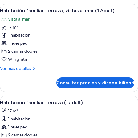
(1
terraza,
Abrir
Habitación de hotel con dos camas, un
Adult)
10
vistas
Habitación familiar, terraza, vistas al mar (1 Adult)
todas
parciales
Vista al mar
al
las
mar
17 m²
fotos
(1
de
1 habitación
Adult)
Habitación
1 huésped
familiar,
2 camas dobles
terraza,
Wifi gratis
vistas
Más
Ver más detalles
al
detalles
mar
de
Consultar precios y disponibilidad
(1
Habitación
familiar,
Adult)
terraza,
Abrir
Habitación de hotel con dos camas, c
15
vistas
Habitación familiar, terraza (1 adult)
todas
al
17 m²
mar
las
(1
1 habitación
fotos
Adult)
de
1 huésped
Habitación
2 camas dobles