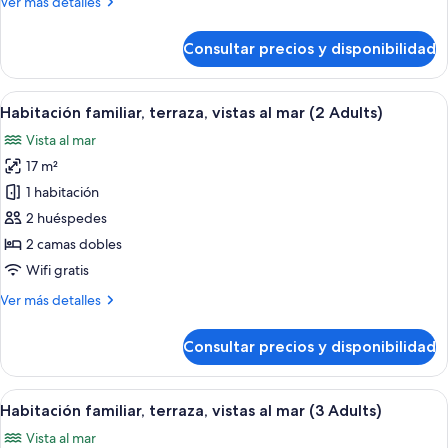
Más
Ver más detalles
al
detalles
mar
de
Consultar precios y disponibilidad
Habitación
(2
familiar,
Adults
terraza,
Abrir
Habitación de hotel con dos camas, un
+
6
vistas
Habitación familiar, terraza, vistas al mar (2 Adults)
todas
2
parciales
Vista al mar
al
las
children)
mar
17 m²
fotos
(2
de
1 habitación
Adults
Habitación
+
2 huéspedes
2
familiar,
2 camas dobles
children)
terraza,
Wifi gratis
vistas
Más
Ver más detalles
al
detalles
mar
de
Consultar precios y disponibilidad
(2
Habitación
familiar,
Adults)
terraza,
Abrir
Habitación de hotel con dos camas, un
5
vistas
Habitación familiar, terraza, vistas al mar (3 Adults)
todas
al
Vista al mar
mar
las