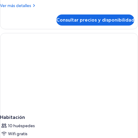
al
Más
Ver más detalles
mar
detalles
(2
de
Consultar precios y disponibilidad
Habitación
Adults
familiar,
+
terraza,
2
vistas
children)
al
mar
(2
Adults
+
2
children)
Habitación
10 huéspedes
Wifi gratis