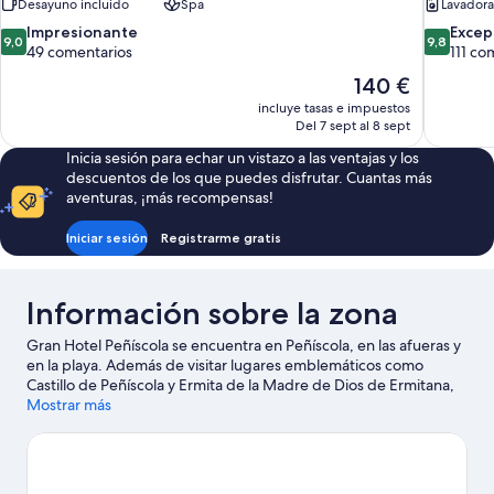
Desayuno incluido
Spa
Lavadora
9.0
9.8
Impresionante
Excep
9,0
9,8
sobre
sobre
49 comentarios
111 co
10,
10,
El
140 €
Impresionante,
Excepcion
precio
incluye tasas e impuestos
49 comentarios
111 coment
actual
Del 7 sept al 8 sept
es
Inicia sesión para echar un vistazo a las ventajas y los
de
descuentos de los que puedes disfrutar. Cuantas más
140 €
aventuras, ¡más recompensas!
Iniciar sesión
Registrarme gratis
Información sobre la zona
Gran Hotel Peñíscola se encuentra en Peñíscola, en las afueras y
en la playa. Además de visitar lugares emblemáticos como
Castillo de Peñíscola y Ermita de la Madre de Dios de Ermitana,
no te pierdas otras atracciones turísticas populares, como
Mostrar más
Zoológico Jardín del Papagayo y MUCBE Centro Cultural del
Convento de San Francisco. También merece la pena acercarse
a Playa Norte y Museo de la magia (Yunke). Descubre todas las
actividades acuáticas que podrás hacer en la zona, como kayak o