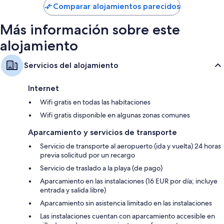
de
Balcones o patios amueblados, calefacción y servicio de limpieza
Comparar alojamientos parecidos
172 €
diario
Más información sobre este
alojamiento
Servicios del alojamiento
Internet
Wifi gratis en todas las habitaciones
Wifi gratis disponible en algunas zonas comunes
Aparcamiento y servicios de transporte
Servicio de transporte al aeropuerto (ida y vuelta) 24 horas
previa solicitud por un recargo
Servicio de traslado a la playa (de pago)
Aparcamiento en las instalaciones (16 EUR por día; incluye
entrada y salida libre)
Aparcamiento sin asistencia limitado en las instalaciones
Las instalaciones cuentan con aparcamiento accesible en