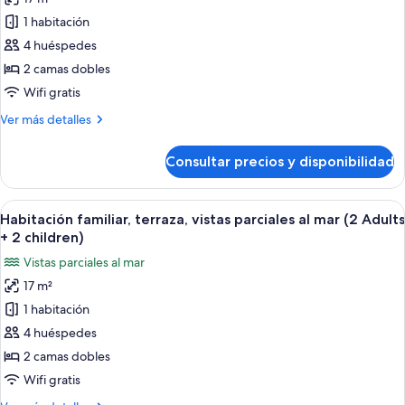
de
Adults
1 habitación
Habitación
+
1
familiar,
4 huéspedes
child)
terraza,
2 camas dobles
vistas
Wifi gratis
parciales
Más
Ver más detalles
al
detalles
mar
de
Consultar precios y disponibilidad
Habitación
(3
familiar,
Adults
terraza,
Abrir
Habitación de hotel con una cama bien
+
5
vistas
Habitación familiar, terraza, vistas parciales al mar (2 Adults
todas
1
parciales
+ 2 children)
al
las
child)
Vistas parciales al mar
mar
fotos
(3
17 m²
de
Adults
1 habitación
Habitación
+
1
familiar,
4 huéspedes
child)
terraza,
2 camas dobles
vistas
Wifi gratis
parciales