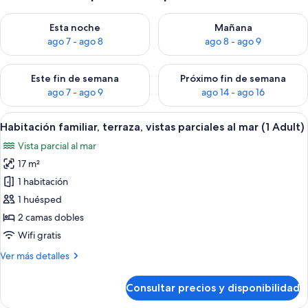
Consulta la disponibilidad para esta noche, ago 7 - ago 8
Consulta la disponibilidad pa
Esta noche
Mañana
ago 7 - ago 8
ago 8 - ago 9
Consulta la disponibilidad para este fin de semana, ago 7 - ag
Consulta la disponibilidad par
Este fin de semana
Próximo fin de semana
ago 7 - ago 9
ago 14 - ago 16
Abrir
Una habitación de hotel con dos camas
10
Habitación familiar, terraza, vistas parciales al mar (1 Adult)
todas
Vista parcial al mar
las
17 m²
fotos
de
1 habitación
Habitación
1 huésped
familiar,
2 camas dobles
terraza,
Wifi gratis
vistas
Más
Ver más detalles
parciales
detalles
al
de
Consultar precios y disponibilidad
mar
Habitación
familiar,