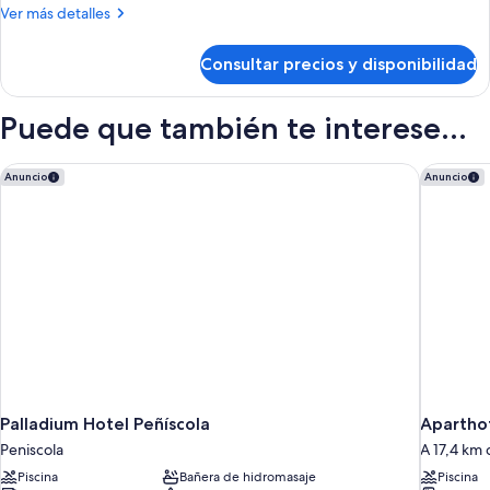
Más
Ver más detalles
detalles
de
Consultar precios y disponibilidad
Habitación
Puede que también te interese...
Palladium Hotel Peñíscola
Aparthot
Anuncio
Anuncio
Palladium Hotel Peñíscola
Apartho
Peniscola
A 17,4 km 
Piscina
Bañera de hidromasaje
Piscina