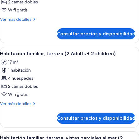
Habitación
2 camas dobles
familiar,
Wifi gratis
terraza
Más
Ver más detalles
(3
detalles
Adults
de
Consultar precios y disponibilidad
Habitación
+
familiar,
1
terraza
Abrir
Habitación de hotel con una cama bien
Child)
4
(3
Habitación familiar, terraza (2 Adults + 2 children)
todas
Adults
17 m²
+
las
1
1 habitación
fotos
Child)
de
4 huéspedes
Habitación
2 camas dobles
familiar,
Wifi gratis
terraza
Más
Ver más detalles
(2
detalles
Adults
de
Consultar precios y disponibilidad
Habitación
+
familiar,
2
terraza
Abrir
Habitación de hotel con una cama bien
children)
5
(2
Habitación familiar, terraza, vistas parciales al mar (2