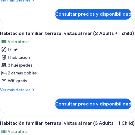
Ver más detalles
al
detalles
mar
de
Consultar precios y disponibilidad
(4
Habitación
familiar,
Adults)
terraza,
Abrir
Habitación de hotel con dos camas, un
5
vistas
Habitación familiar, terraza, vistas al mar (2 Adults + 1 child)
todas
al
Vista al mar
mar
las
(4
17 m²
fotos
Adults)
de
1 habitación
Habitación
3 huéspedes
familiar,
2 camas dobles
terraza,
Wifi gratis
vistas
Más
Ver más detalles
al
detalles
mar
de
Consultar precios y disponibilidad
(2
Habitación
familiar,
Adults
terraza,
Abrir
Habitación de hotel con dos camas, un
+
5
vistas
Habitación familiar, terraza, vistas al mar (3 Adults + 1 Child)
todas
1
al
Vista al mar
mar
las
child)