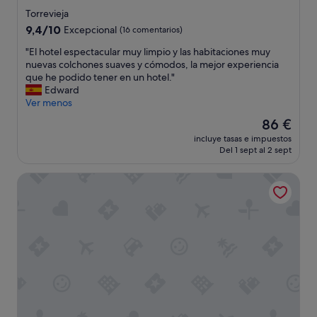
n
de
l
Torrevieja
.
l
2.5 estrellas
9.4
9,4/10
A
Excepcional
(16 comentarios)
e
sobre
s
s
"
"El hotel espectacular muy limpio y las habitaciones muy
10,
e
r
E
nuevas colchones suaves y cómodos, la mejor experiencia
Excepcional,
o
o
l
que he podido tener en un hotel."
(16 comentarios)
r
m
h
Edward
e
p
o
Ver menos
f
e
t
o
El
86 €
s
e
r
precio
p
incluye tasas e impuestos
l
m
actual
Del 1 sept al 2 sept
a
e
a
es
l
s
d
de
d
Hotel Tuto
p
o
86 €
a
e
,
s
c
p
"
t
e
a
r
c
o
u
u
l
n
a
a
r
c
m
h