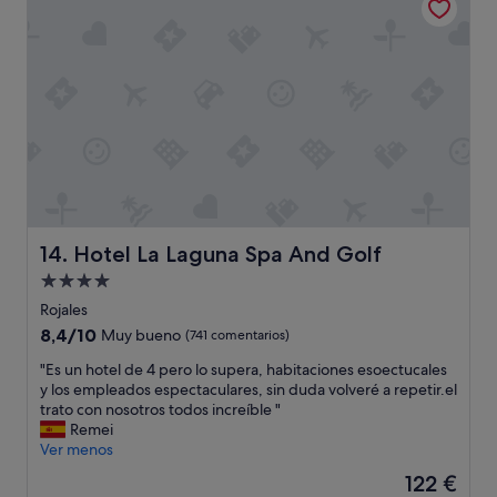
u
o
c
y
n
a
n
c
l
u
u
i
e
t
e
v
r
n
a
e
t
s
s
e
c
y
.
o
p
D
l
o
e
c
c
s
h
o
Hotel La Laguna Spa And Golf
a
14. Hotel La Laguna Spa And Golf
o
a
y
Alojamiento
n
c
u
e
de
o
Rojales
n
s
g
4.0 estrellas
o
8.4
8,4/10
Muy bueno
(741 comentarios)
s
e
b
sobre
u
d
"
"Es un hotel de 4 pero lo supera, habitaciones esoectucales
u
10,
a
o
E
y los empleados espectaculares, sin duda volveré a repetir.el
f
Muy
v
r
s
trato con nosotros todos increíble "
é
bueno,
e
a
u
Remei
c
(741 comentarios)
s
s
n
Ver menos
o
y
.
h
r
El
122 €
c
E
o
r