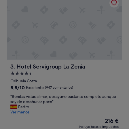
Impresionante,
(23 comentarios)
Hotel Servigroup La Zenia
3. Hotel Servigroup La Zenia
Alojamiento
de
Orihuela Costa
4.5 estrellas
8.8
8,8/10
Excelente
(947 comentarios)
sobre
"
"Bonitas vistas al mar, desayuno bastante completo aunque
10,
B
soy de desahunar poco"
Excelente,
o
Pedro
(947 comentarios)
n
Ver menos
i
El
216 €
t
precio
incluye tasas e impuestos
a