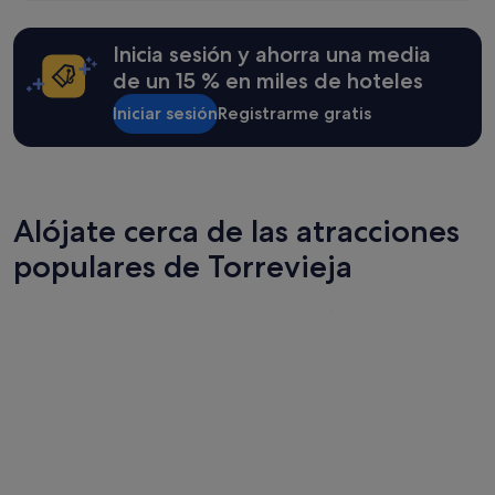
e
l
r
u
i
g
Inicia sesión y ahorra una media
n
a
de un 15 % en miles de hoteles
g
r
.
a
Iniciar sesión
Registrarme gratis
"
l
g
o
s
u
Alójate cerca de las atracciones
c
i
populares de Torrevieja
o
,
c
o
n
l
o
c
u
a
l
s