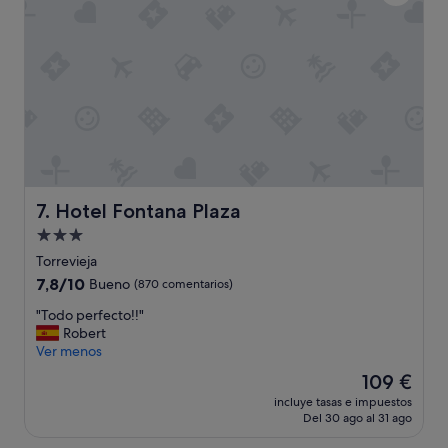
Hotel Fontana Plaza
7. Hotel Fontana Plaza
Alojamiento
de
Torrevieja
3.0 estrellas
7.8
7,8/10
Bueno
(870 comentarios)
sobre
"
"Todo perfecto!!"
10,
T
Robert
Bueno,
o
Ver menos
(870 comentarios)
d
El
109 €
o
precio
incluye tasas e impuestos
p
actual
Del 30 ago al 31 ago
e
es
r