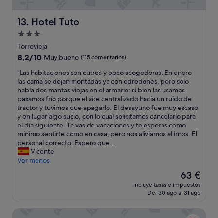
u
a
y
p
l
Hotel Tuto
13. Hotel Tuto
u
i
z
Alojamiento
m
a
de
p
Torrevieja
,
i
3.0 estrellas
m
8.2
8,2/10
Muy bueno
(115 comentarios)
o
a
sobre
y
"
"Las habitaciones son cutres y poco acogedoras. En enero
l
10,
l
L
las cama se dejan montadas ya con edredones, pero sólo
a
Muy
a
a
había dos mantas viejas en el armario: si bien las usamos
i
bueno,
s
s
pasamos frío porque el aire centralizado hacía un ruido de
m
(115 comentarios)
h
h
tractor y tuvimos que apagarlo. El desayuno fue muy escaso
a
a
a
y en lugar algo sucio, con lo cual solicitamos cancelarlo para
g
b
b
el día siguiente. Te vas de vacaciones y te esperas como
e
i
i
mínimo sentirte como en casa, pero nos aliviamos al irnos. El
n
t
t
personal correcto. Espero que...
.
a
a
Vicente
B
c
c
Ver menos
u
i
i
e
El
63 €
o
o
n
precio
n
incluye tasas e impuestos
n
a
actual
Del 30 ago al 31 ago
e
e
g
es
s
s
u
de
m
Hotel La Laguna Spa And Golf
s
a
63 €