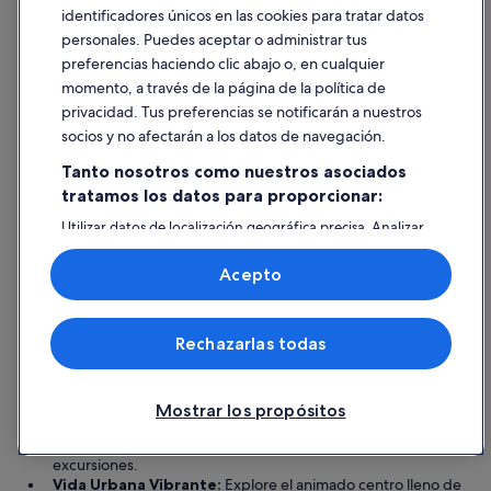
1
identificadores únicos en las cookies para tratar datos
o
Hoteles de 4 estrellas
Hoteles de 3
sept
s
personales. Puedes aceptar o administrar tus
al
a
preferencias haciendo clic abajo o, en cualquier
2
l
momento, a través de la página de la política de
sept
i
privacidad. Tus preferencias se notificarán a nuestros
v
socios y no afectarán a los datos de navegación.
i
a
Tanto nosotros como nuestros asociados
m
tratamos los datos para proporcionar:
o
Hoteles de 4 estrellas
Hoteles d
s
3 alojamientos
72 alojamie
Utilizar datos de localización geográfica precisa. Analizar
a
Más información sobre
activamente las características del dispositivo para su
l
identificación. Almacenar la información en un dispositivo
Acepto
i
Torrevieja
y/o acceder a ella. Publicidad y contenido personalizados,
r
medición de publicidad y contenido, investigación de
n
audiencia y desarrollo de servicios.
Principales razones para visitar Torrevieja
o
Rechazarlas todas
Lista de asociados (proveedores)
s
Playas Impresionantes:
Torrevieja cuenta con hermosas
.
playas como Waves Beach, perfectas para tomar el sol y
E
practicar deportes acuáticos.
Mostrar los propósitos
l
Actividades al Aire Libre:
Ideal para entusiastas, la zona
p
ofrece campos de golf, reservas naturales y emocionantes
e
excursiones.
r
Vida Urbana Vibrante:
Explore el animado centro lleno de