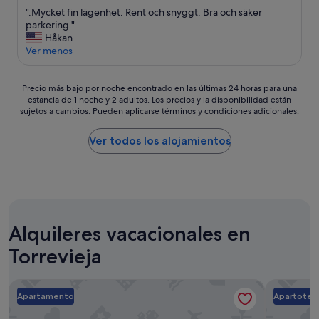
t
a
sobre
b
"
".Mycket fin lägenhet. Rent och snyggt. Bra och säker
s
c
10,
a
.
parkering."
(
t
Excepcional,
b
M
Håkan
b
o
(26 comentarios)
i
y
Ver menos
e
r
e
c
p
y
n
k
e
t
"
Precio
e
Precio más bajo por noche encontrado en las últimas 24 horas para una
r
u
estancia de 1 noche y 2 adultos. Los precios y la disponibilidad están
más
t
k
v
sujetos a cambios. Pueden aplicarse términos y condiciones adicionales.
bajo
f
t
i
por
i
)
m
noche
n
Ver todos los alojamientos
i
o
encontrado
l
s
s
en
ä
u
q
las
g
n
u
últimas
e
i
e
24 horas
n
e
a
para
h
k
p
Alquileres vacacionales en
una
e
i
a
estancia
t
n
g
Torrevieja
de
.
d
a
1 noche
R
e
r
y
e
z
l
REM II Torrevieja
Apartament
2 adultos.
n
e
o
Apartamento
Apartotel
Los
t
o
.