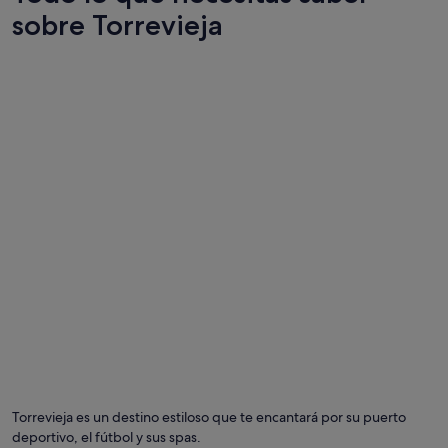
l
sobre Torrevieja
d
í
a
s
i
g
u
i
e
n
t
e
.
T
e
v
a
s
d
e
v
a
Torrevieja es un destino estiloso que te encantará por su puerto
c
deportivo, el fútbol y sus spas.
a