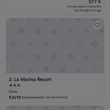
El
277 €
10,
precio
Excelente,
incluye tasas e impuestos
actual
Del 30 ago al 31 ago
(1.310 comentarios)
es
de
La Marina Resort
277 €
La Marina Resort
2. La Marina Resort
Alojamiento
de
Elche
3.0 estrellas
9.2
9,2/10
Impresionante
(23 comentarios)
sobre
10,
Hotel Servigroup La Zenia