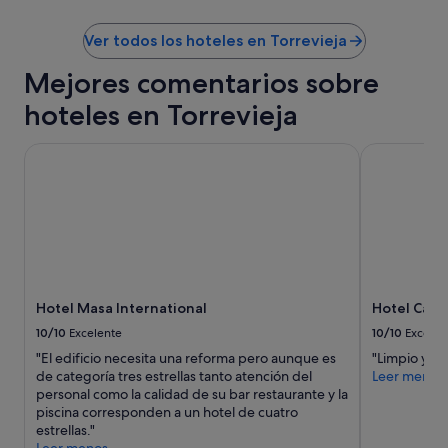
c
i
Ver todos los hoteles en Torrevieja
o
n
Mejores comentarios sobre
e
s
hoteles en Torrevieja
y
t
Hotel Masa International
Hotel Cano
e
e
s
p
e
r
a
s
c
Hotel Masa International
Hotel Cano
o
10/10
Excelente
10/10
Excelen
m
o
"El edificio necesita una reforma pero aunque es
"Limpio y c
m
de categoría tres estrellas tanto atención del
Leer menos
í
personal como la calidad de su bar restaurante y la
n
piscina corresponden a un hotel de cuatro
i
estrellas."
m
Leer menos