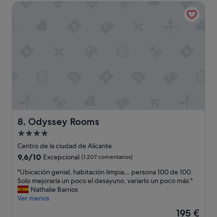
de
Odyssey Rooms
f
109 €
e
c
t
o
!
!
"
Odyssey Rooms
8. Odyssey Rooms
Alojamiento
de
Centro de la ciudad de Alicante
4.0 estrellas
9.6
9,6/10
Excepcional
(1.207 comentarios)
sobre
"
"Ubicación genial, habitación limpia… persona 100 de 100.
10,
U
Solo mejoraría un poco el desayuno, variarlo un poco más."
Excepcional,
b
Nathalie Barrios
(1.207 comentarios)
i
Ver menos
c
El
195 €
a