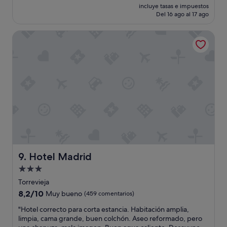
precio
incluye tasas e impuestos
c
actual
Del 16 ago al 17 ago
i
es
ó
de
Hotel Madrid
n
195 €
g
e
n
i
a
l
,
h
a
b
i
t
a
Hotel Madrid
9. Hotel Madrid
c
Alojamiento
i
de
ó
Torrevieja
n
3.0 estrellas
8.2
8,2/10
Muy bueno
(459 comentarios)
l
sobre
i
"
"Hotel correcto para corta estancia. Habitación amplia,
10,
m
H
limpia, cama grande, buen colchón. Aseo reformado, pero
Muy
p