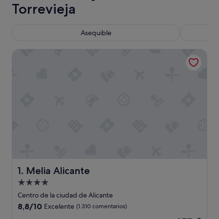
Torrevieja
Asequible
Melia Alicante
Melia Alicante
1. Melia Alicante
Alojamiento
de
Centro de la ciudad de Alicante
4.0 estrellas
8.8
8,8/10
Excelente
(1.310 comentarios)
sobre