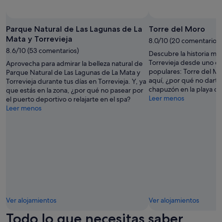
o
l
Foto de Jonathan Feliz Ramirez
Foto
i
gratuita
Parque Natural de Las Lagunas de La
Torre del Moro
c
de
Mata y Torrevieja
i
8.0/10 (20 comentarios)
Jonathan
t
8.6/10 (53 comentarios)
Descubre la historia má
Feliz
a
Torrevieja desde uno d
Aprovecha para admirar la belleza natural de
Ramirez
m
populares: Torre del Mo
Parque Natural de Las Lagunas de La Mata y
o
aquí, ¿por qué no darte
Torrevieja durante tus días en Torrevieja. Y, ya
s
chapuzón en la playa o s
que estás en la zona, ¿por qué no pasear por
c
Leer menos
el puerto deportivo o relajarte en el spa?
a
Leer menos
n
c
e
l
a
r
l
o
p
a
Ver alojamientos
Ver alojamientos
r
a
Todo lo que necesitas saber
e