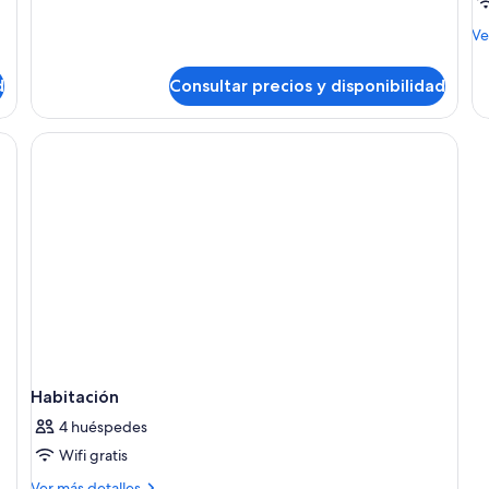
camas
individuales
M
Ve
de
de
d
Consultar precios y disponibilidad
Ha
Habitación
4 huéspedes
Wifi gratis
Más
Ver más detalles