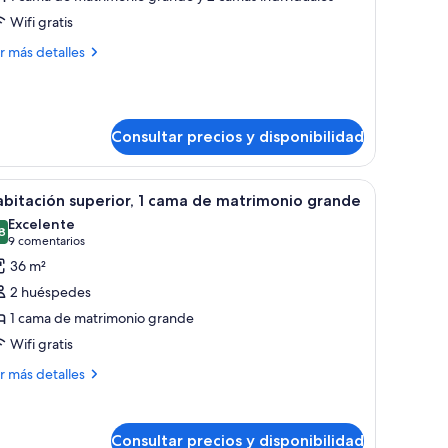
uite
Wifi gratis
eluxe,
ás
r más detalles
talles
abitación
ite
luxe,
Consultar precios y disponibilidad
bitación
 oscuros, una cama, una mesita con un jarrón y una lámpara de pie.
brir
Habitación de hotel con cama, escritorio, silla 
5
bitación superior, 1 cama de matrimonio grande
odas
Excelente
s
8
8,8 de 10
(9 comentarios)
9 comentarios
otos
36 m²
e
2 huéspedes
abitación
1 cama de matrimonio grande
uperior,
Wifi gratis
ama
ás
r más detalles
talles
e
atrimonio
bitación
rande
Consultar precios y disponibilidad
perior,