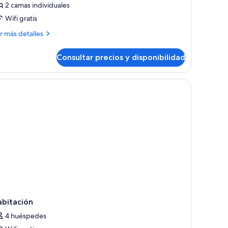
2 camas individuales
Wifi gratis
amas
ndividuales
ás
r más detalles
talles
Consultar precios y disponibilidad
bitación,
mas
ofá, un escritorio y vistas al exterior.
dividuales
abitación
4 huéspedes