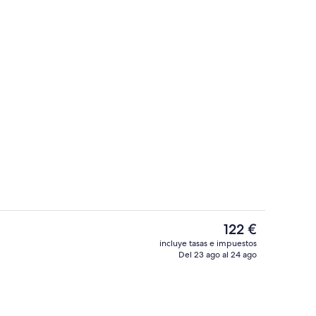
 1 cama de matrimonio grande | 1 dormitorio, ropa de cama hipoalergénica, mi
Escaleras
El
122 €
precio
incluye tasas e impuestos
actual
Del 23 ago al 24 ago
Recepción
es
de
122 €