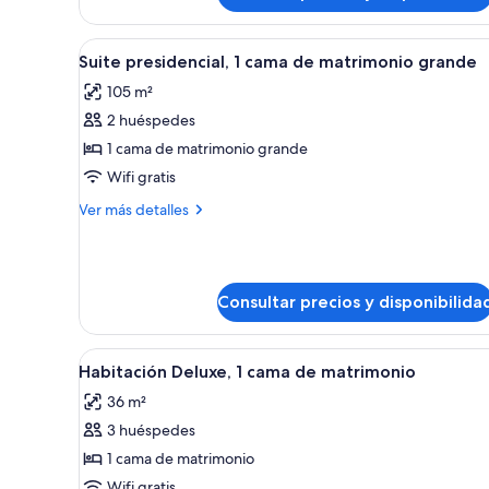
para
1
cama
personas
Abrir
Un dormitorio moderno con una
4
de
Suite presidencial, 1 cama de matrimonio grande
con
todas
matrimonio
discapacidad
105 m²
grande,
las
accesible
2 huéspedes
fotos
para
de
1 cama de matrimonio grande
personas
Suite
con
Wifi gratis
discapacidad
presidencial,
Más
Ver más detalles
1
detalles
cama
de
Suite
de
presidencial,
matrimonio
Consultar precios y disponibilida
1
grande
cama
de
Abrir
Habitación de hotel con cama, 
matrimonio
4
Habitación Deluxe, 1 cama de matrimonio
todas
grande
36 m²
las
3 huéspedes
fotos
de
1 cama de matrimonio
Habitación
Wifi gratis