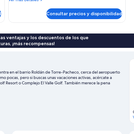
detalles
de
d
Consultar precios y disponibilidad
Habitación
 las ventajas y los descuentos de los que
turas, ¡más recompensas!
entra en el barrio Roldán de Torre-Pacheco, cerca del aeropuerto
como pocas, pero si buscas unas vacaciones activas, acércate a
olf Resort o Complejo El Valle Golf. También merece la pena
olf Mar Menor. Tendrás la oportunidad de disfrutar del agua
ién podrás vivir grandes aventuras practicando las rutas a pie o
a de viaje de Torre-Pacheco