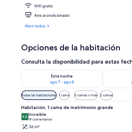
Wifi gratis
Una piscina a
Aire acondicionado
Abrir todos
Opciones de la habitación
Consulta la disponibilidad para estas fec
Consulta la disponibilidad para esta noche, ago 7 - 
Consulta la d
Esta noche
ago 7 - ago 8
Filtros
Todas las habitaciones
1 cama
3 camas o más
2 camas
disponibles
Abrir
Habitación de hotel con una cama
para
3
Habitación, 1 cama de matrimonio grande
todas
las
Increíble
las
9,2
habitaciones
9,2 de 10
(19 comentarios)
19 comentarios
fotos
36 m²
de