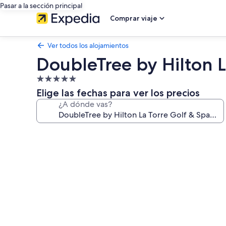
Pasar a la sección principal
Comprar viaje
Ver todos los alojamientos
DoubleTree by Hilton L
Alojamiento
de
Elige las fechas para ver los precios
5.0 estrellas
¿A dónde vas?
Galería
de
imágenes
de
DoubleTree
by
Hilton