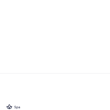
Suite Royal,
Vista aérea
Spa