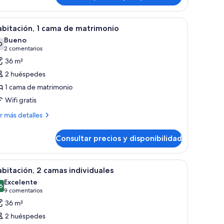
ma
os, amueblado con un sofá y sillas.
brir
Habitación de hotel con una cama grande, un es
3
bitación, 1 cama de matrimonio
odas
trimonio
Bueno
ande
s
0
7,0 de 10
(2 comentarios)
2 comentarios
otos
36 m²
e
2 huéspedes
abitación,
1 cama de matrimonio
Wifi gratis
ama
e
ás
r más detalles
talles
atrimonio
Consultar precios y disponibilidad
bitación,
ma
 silla, televisor y vistas al exterior.
brir
Habitación de hotel con dos camas, un sofá, un
4
bitación, 2 camas individuales
odas
trimonio
Excelente
s
6
8,6 de 10
(9 comentarios)
9 comentarios
otos
36 m²
e
2 huéspedes
abitación,