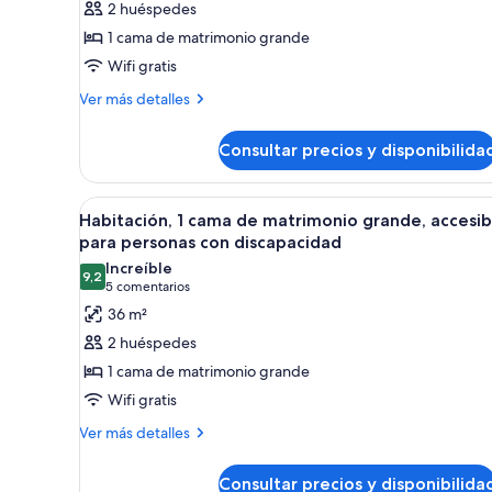
2 huéspedes
Habitación,
1 cama de matrimonio grande
1
Wifi gratis
cama
de
Más
Ver más detalles
detalles
matrimonio
de
grande
Consultar precios y disponibilida
Habitación,
1
cama
Abrir
Habitación de hotel con una cam
4
de
Habitación, 1 cama de matrimonio grande, accesib
todas
matrimonio
para personas con discapacidad
grande
las
Increíble
9,2
fotos
9,2 de 10
(5 comentarios)
5 comentarios
de
36 m²
Habitación,
2 huéspedes
1
1 cama de matrimonio grande
cama
Wifi gratis
de
Más
matrimonio
Ver más detalles
detalles
grande,
de
accesible
Consultar precios y disponibilida
Habitación,