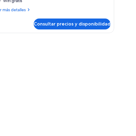
Wifi gratis
ás
r más detalles
talles
Consultar precios y disponibilidad
bitación