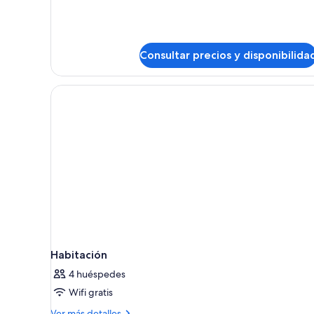
camas
individuales
Consultar precios y disponibilida
Habitación
4 huéspedes
Wifi gratis
Más
Ver más detalles