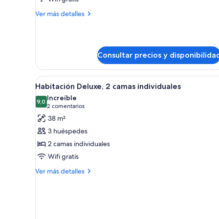
Deluxe,
Más
Ver más detalles
1
detalles
cama
de
Habitación
de
Deluxe,
matrimonio
Consultar precios y disponibilida
1
cama
de
Abrir
Habitación de hotel con dos cam
matrimonio
5
Habitación Deluxe, 2 camas individuales
todas
Increíble
las
9,0
9,0 de 10
(2 comentarios)
2 comentarios
fotos
38 m²
de
3 huéspedes
Habitación
2 camas individuales
Deluxe,
Wifi gratis
2
camas
Más
Ver más detalles
detalles
individuales
de
Habitación
Deluxe,
2