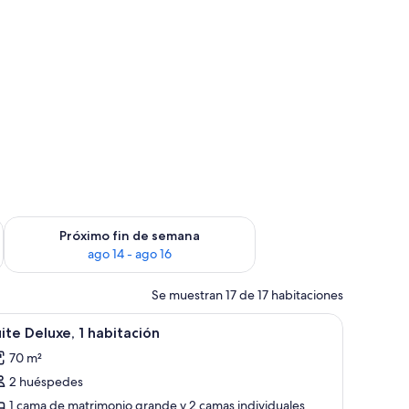
fin de semana, ago 7 - ago 9
Consulta la disponibilidad para el próximo fin de semana, ago
Próximo fin de semana
ago 14 - ago 16
Se muestran 17 de 17 habitaciones
itorio y vistas al exterior.
brir
Una cama grande con un banco, cabecera de ma
3
ite Deluxe, 1 habitación
odas
70 m²
s
2 huéspedes
otos
e
1 cama de matrimonio grande y 2 camas individuales