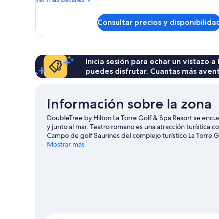
detalles
de
Consultar precios y disponibilida
Habitación
Inicia sesión para echar un vistazo a
puedes disfrutar. Cuantas más aven
Información sobre la zona
DoubleTree by Hilton La Torre Golf & Spa Resort se encu
y junto al mar. Teatro romano es una atracción turística 
Campo de golf Saurines del complejo turístico La Torre G
acercarse a Campo de golf Peraleja Golf y Complejo de g
Mostrar más
realizando actividades como esnórquel o pesca, pero tamb
en bicicleta o la equitación en las inmediaciones.
Ver guí
Ver más complejos turísticos en Torre-Pacheco