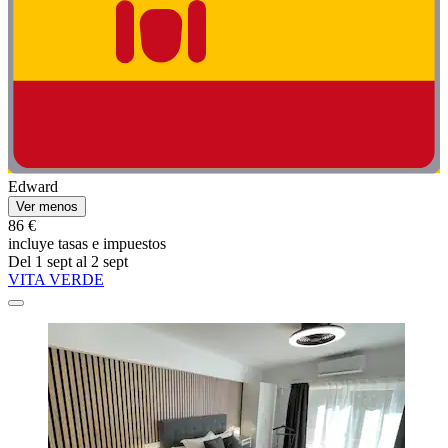
Edward
Ver menos
86 €
incluye tasas e impuestos
Del 1 sept al 2 sept
VITA VERDE