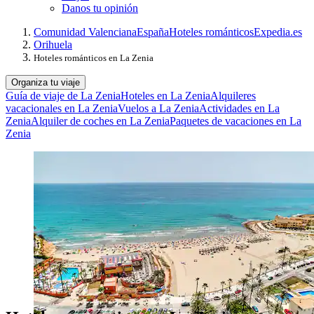
Danos tu opinión
Comunidad Valenciana
España
Hoteles románticos
Expedia.es
Orihuela
Hoteles románticos en La Zenia
Organiza tu viaje
Guía de viaje de La Zenia
Hoteles en La Zenia
Alquileres
vacacionales en La Zenia
Vuelos a La Zenia
Actividades en La
Zenia
Alquiler de coches en La Zenia
Paquetes de vacaciones en La
Zenia