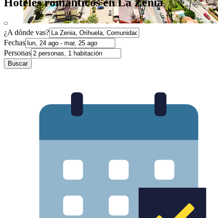
Hoteles románticos en La Zenia
¿A dónde vas?
Fechas
Personas
Buscar