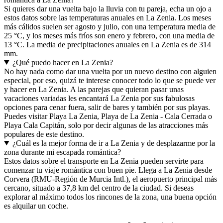
Si quieres dar una vuelta bajo la lluvia con tu pareja, echa un ojo a
estos datos sobre las temperaturas anuales en La Zenia. Los meses
más cálidos suelen ser agosto y julio, con una temperatura media de
25 °C, y los meses más fríos son enero y febrero, con una media de
13 °C. La media de precipitaciones anuales en La Zenia es de 314
mm.
¿Qué puedo hacer en La Zenia?
No hay nada como dar una vuelta por un nuevo destino con alguien
especial, por eso, quizá te interese conocer todo lo que se puede ver
y hacer en La Zenia. A las parejas que quieran pasar unas
vacaciones variadas les encantará La Zenia por sus fabulosas
opciones para cenar fuera, salir de bares y también por sus playas.
Puedes visitar Playa La Zenia, Playa de La Zenia - Cala Cerrada o
Playa Cala Capitán, solo por decir algunas de las atracciones más
populares de este destino.
¿Cuál es la mejor forma de ir a La Zenia y de desplazarme por la
zona durante mi escapada romántica?
Estos datos sobre el transporte en La Zenia pueden servirte para
comenzar tu viaje romántica con buen pie. Llega a La Zenia desde
Corvera (RMU-Región de Murcia Intl.), el aeropuerto principal más
cercano, situado a 37,8 km del centro de la ciudad. Si deseas
explorar al máximo todos los rincones de la zona, una buena opción
es alquilar un coche.