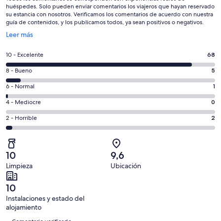
huéspedes. Solo pueden enviar comentarios los viajeros que hayan reservado
su estancia con nosotros. Verificamos los comentarios de acuerdo con nuestra
guía de contenidos, y los publicamos todos, ya sean positivos o negativos.
Se
Leer más
abre
en
68
10 - Excelente
68
una
comentarios
ventana
5
8 - Bueno
5
de
nueva
comentarios
un
1
6 - Normal
1
de
total
comentarios
un
0
4 - Mediocre
0
de
de
total
comentarios
76
un
2
2 - Horrible
2
de
de
con
total
comentarios
76
un
una
de
de
con
total
puntuación
76
un
una
de
10
9,6
de
con
total
puntuación
76
Limpieza
Ubicación
10
una
de
de
con
-
puntuación
76
8
una
10
Excelente
de
con
-
puntuación
Instalaciones y estado del
6
una
Bueno
de
alojamiento
-
puntuación
Comentarios
4