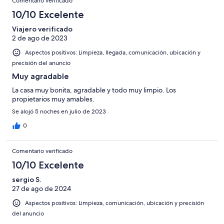
Normal
de
Comentario verificado
-
2
10/10 Excelente
Mediocre
-
Viajero verificado
Horrible
2 de ago de 2023
Aspectos positivos: Limpieza, llegada, comunicación, ubicación y
precisión del anuncio
Muy agradable
La casa muy bonita, agradable y todo muy limpio. Los
propietarios muy amables.
Se alojó 5 noches en julio de 2023
0
Comentario verificado
10/10 Excelente
sergio S.
27 de ago de 2024
Aspectos positivos: Limpieza, comunicación, ubicación y precisión
del anuncio