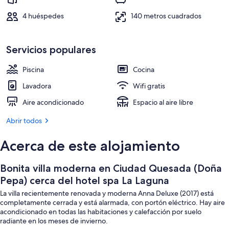
spa
Una piscina al aire libre, una piscina c
La
4 huéspedes
140 metros cuadrados
Laguna
Servicios populares
Piscina
Cocina
Lavadora
Wifi gratis
Aire acondicionado
Espacio al aire libre
Abrir todos
Acerca de este alojamiento
Bonita villa moderna en Ciudad Quesada (Doña
Pepa) cerca del hotel spa La Laguna
La villa recientemente renovada y moderna Anna Deluxe (2017) está
completamente cerrada y está alarmada, con portón eléctrico. Hay aire
acondicionado en todas las habitaciones y calefacción por suelo
radiante en los meses de invierno.