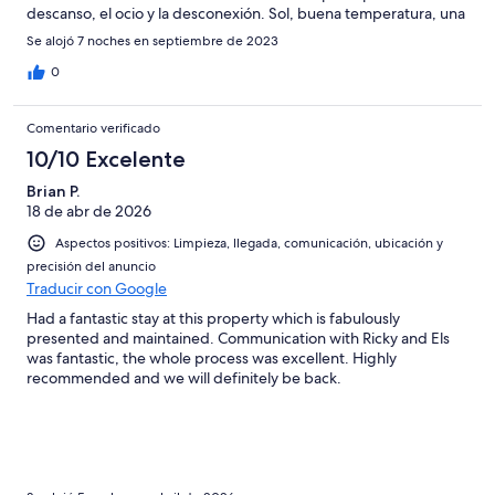
descanso, el ocio y la desconexión. Sol, buena temperatura, una
magnífica piscina, un buen libro; el mejor alimento del alma.
Se alojó 7 noches en septiembre de 2023
Deseando volver! Un abrazo. Ana y Alfredo.
0
Comentario verificado
10/10 Excelente
Brian P.
18 de abr de 2026
Aspectos positivos: Limpieza, llegada, comunicación, ubicación y
precisión del anuncio
Traducir con Google
Had a fantastic stay at this property which is fabulously
presented and maintained. Communication with Ricky and Els
was fantastic, the whole process was excellent. Highly
recommended and we will definitely be back.