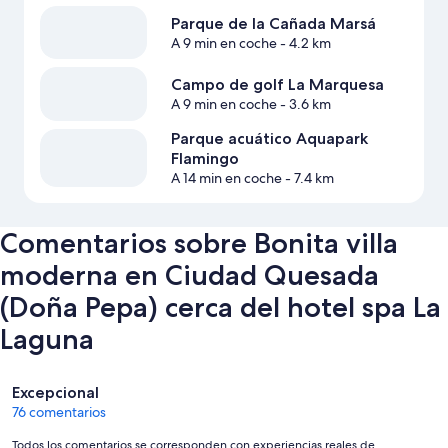
Parque de la Cañada Marsá
A 9 min en coche
- 4.2 km
Campo de golf La Marquesa
A 9 min en coche
- 3.6 km
Parque acuático Aquapark
Flamingo
A 14 min en coche
- 7.4 km
Comentarios sobre Bonita villa
moderna en Ciudad Quesada
(Doña Pepa) cerca del hotel spa La
Laguna
Comentarios
Excepcional
76 comentarios
Todos los comentarios se corresponden con experiencias reales de