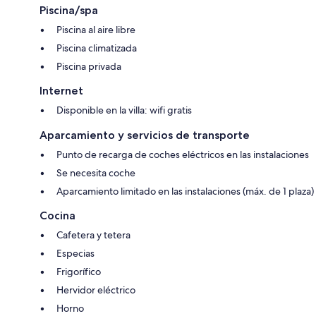
de seguridad.
Piscina/spa
A menos de 500 m de la villa hay un hermoso hotel de 4 * con spa
Piscina al aire libre
(baños de vapor y sauna, aromaterapia, masajes, jaccuzi ...) en la misma
Piscina climatizada
zona alrededor del hotel, encontrará una selección de bares y
restaurantes ... a unos 300 m al otro lado de la villa hay más tiendas y
Piscina privada
restaurantes, y un buen supermercado. Esta villa es muy apropiada para
Internet
una familia de 4 o dos parejas que desean disfrutar de una villa de lujo
para sus vacaciones.
Disponible en la villa: wifi gratis
Aparcamiento y servicios de transporte
Punto de recarga de coches eléctricos en las instalaciones
Se necesita coche
Aparcamiento limitado en las instalaciones (máx. de 1 plaza)
Cocina
Cafetera y tetera
Especias
Frigorífico
Hervidor eléctrico
Horno