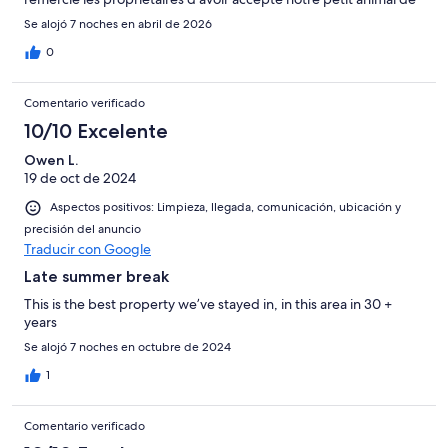
compagnie. Lionel, Marie-Anne, Laurent et Uguette
Se alojó 7 noches en abril de 2026
0
Comentario verificado
10/10 Excelente
Owen L.
19 de oct de 2024
Aspectos positivos: Limpieza, llegada, comunicación, ubicación y
precisión del anuncio
Traducir con Google
Late summer break
This is the best property we’ve stayed in, in this area in 30 +
years
Se alojó 7 noches en octubre de 2024
1
Comentario verificado