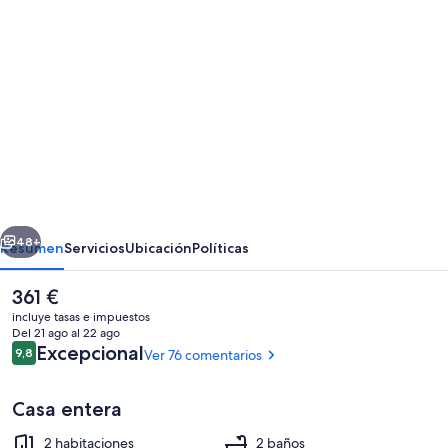
Galería
de
imágenes
de
Bonita
villa
moderna
en
erior
Siguiente
Ciudad
48+
Resumen
Servicios
Ubicación
Políticas
Quesada
El
361 €
(Doña
precio
incluye tasas e impuestos
Pepa)
actual
Del 21 ago al 22 ago
es
Comentarios
Excepcional
9,8
Ver 76 comentarios
cerca
9,8 de 10
de
361 €
del
Casa entera
hotel
2 habitaciones
2 baños