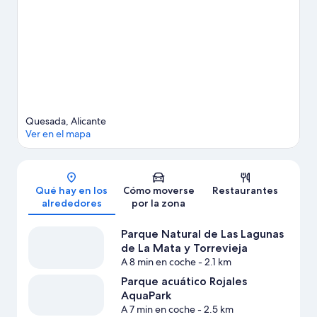
Tendrás la oportunidad de disfrutar del agua realizando
actividades como paseos en moto de agua o submarinismo,
pero también podrás vivir grandes aventuras practicando la
escalada o el ciclismo en las inmediaciones.
Ver guía de viaje de
Rojales
Ver más villas en Rojales
Quesada, Alicante
Ver en el mapa
Mapa
Qué hay en los
Cómo moverse
Restaurantes
alrededores
por la zona
Parque Natural de Las Lagunas
de La Mata y Torrevieja
A 8 min en coche
- 2.1 km
Parque acuático Rojales
AquaPark
A 7 min en coche
- 2.5 km