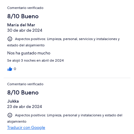
de
con
Comentarios
-
puntuación
101
8
Comentario verificado
una
Excelente
de
con
-
puntuación
8/10 Bueno
6
una
Bueno
de
-
puntuación
María del Mar
4
Normal
30 de abr de 2024
de
-
2
Aspectos positivos: Limpieza, personal, servicios y instalaciones y
Mediocre
-
estado del alojamiento
Horrible
Nos ha gustado mucho
Se alojó 3 noches en abril de 2024
0
Comentario verificado
8/10 Bueno
Jukka
23 de abr de 2024
Aspectos positivos: Limpieza, personal y instalaciones y estado del
alojamiento
Traducir con Google