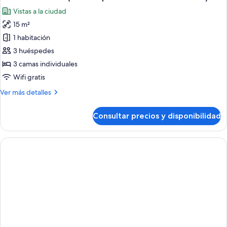
todas
jardín
Vistas a la ciudad
(Cama
las
supletoria
15 m²
fotos
-
de
1 habitación
3
Habitación
adultos)
3 huéspedes
doble
3 camas individuales
(Cama
Wifi gratis
supletoria
Más
Ver más detalles
-
detalles
2
de
Consultar precios y disponibilidad
adultos
Habitación
doble
+
(Cama
1
supletoria
niño)
-
2
adultos
+
1
niño)