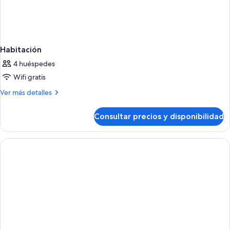
Habitación
4 huéspedes
Wifi gratis
Más
Ver más detalles
detalles
de
Consultar precios y disponibilidad
Habitación