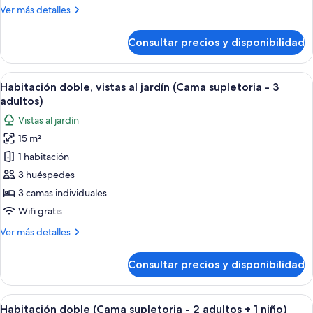
Más
Ver más detalles
detalles
de
Consultar precios y disponibilidad
Habitación
doble
(Doble
Abrir
Habitación de hotel con dos camas ind
15
Vistas)
Habitación doble, vistas al jardín (Cama supletoria - 3
todas
adultos)
las
Vistas al jardín
fotos
15 m²
de
1 habitación
Habitación
doble,
3 huéspedes
vistas
3 camas individuales
al
Wifi gratis
jardín
Más
Ver más detalles
(Cama
detalles
supletoria
de
Consultar precios y disponibilidad
Habitación
-
doble,
3
vistas
Abrir
Habitación de hotel con dos camas ind
adultos)
12
al
Habitación doble (Cama supletoria - 2 adultos + 1 niño)