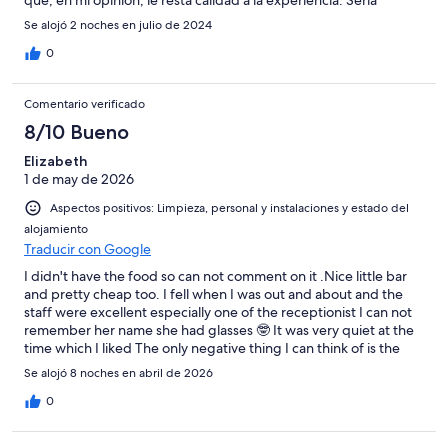
que, en mi opinión, le resta calidad a la experiencia. Sería
preferible que subieran un poco el precio de la estancia; 2. La
Se alojó 2 noches en julio de 2024
habitación olía a tabaco. Entiendo que fue por los anteriores
huéspedes, pero considero que hubiese sido adecuado ventilar
0
y poner ventilador (entramos 4h más tarde de la limpieza de la
habitación, así que creo que podría haber sido posible). Por
Comentario verificado
todo lo demás, repetiría sin dudarlo. Además, para ir al centro
de la ciudad 5 minutos en taxi.
8/10 Bueno
Elizabeth
1 de may de 2026
Aspectos positivos: Limpieza, personal y instalaciones y estado del
alojamiento
Traducir con Google
I didn't have the food so can not comment on it .Nice little bar
and pretty cheap too. I fell when I was out and about and the
staff were excellent especially one of the receptionist I can not
remember her name she had glasses 🤓 It was very quiet at the
time which I liked The only negative thing I can think of is the
bed was quite hard
Se alojó 8 noches en abril de 2026
0