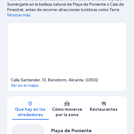
Sumérgete en la belleza natural de Playa de Poniente o Cala de
Finestrat, antes de recorrer atracciones turísticas como Terra
Mítica y Parque acuático Aqualandia. Festilandia y Benidorm
Mostrar más
Airsoft también merecen la pena. Te encantará explorar la zona y
vivir aventuras en el agua con tu opción favorita (¿qué tal
submarinismo?). También puedes animarte a probar actividades
como el golf.
Ver guía de viaje de Benidorm
Calle Santander, 10, Benidorm, Alicante, 03502
Ver en el mapa
Mapa
Qué hay en los
Cómo moverse
Restaurantes
alrededores
por la zona
Playa de Poniente