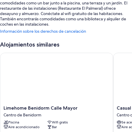
comodidades como un bar junto a la piscina, una terraza y un jardín. El
restaurante de las instalaciones (Restaurante El Palmeral) ofrece
desayuno y almuerzo. Conéctate al wifi gratuito de las habitaciones.
También encontrarás comodidades como una biblioteca y alquiler de
coches en las instalaciones.
Información sobre los derechos de cancelación
También hay otros servicios, como:
Una piscina al aire libre y una piscina infantil
Alojamientos similares
Desayuno bufé (de pago), aparcamiento (de pago) y servicio de
Limehome Benidorm Calle Mayor
Casual P
lavandería
Espacios sin humos, una televisión en la zona común y un servicio de
recepción las 24 horas
Un ascensor, una caja fuerte en recepción y asistencia turística y
para la compra de entradas
Características de la habitación
Las 63 habitaciones ofrecen características entre las que se incluyen aire
acondicionado, por no mencionar algunas comodidades adicionales,
Limehome
Casual
Limehome Benidorm Calle Mayor
Casual
como wifi gratis y cajas fuertes.
Benidorm
Pop
Centro de Benidorm
Centro 
Calle
Art
Además, otros de los servicios que encontrarás incluyen:
Piscina
Wifi gratis
Se ace
Mayor
Hotel
Aire acondicionado
Bar
Aire a
Centro
by
Baños con bidés y bañeras o duchas