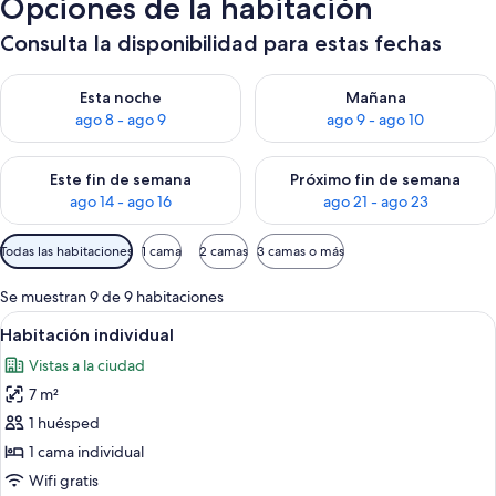
Opciones de la habitación
Consulta la disponibilidad para estas fechas
Consulta la disponibilidad para esta noche, ago 8 - ago 9
Consulta la disponibilidad pa
Esta noche
Mañana
ago 8 - ago 9
ago 9 - ago 10
Consulta la disponibilidad para este fin de semana, ago 14 - a
Consulta la disponibilidad par
Este fin de semana
Próximo fin de semana
ago 14 - ago 16
ago 21 - ago 23
Filtros
Todas las habitaciones
1 cama
2 camas
3 camas o más
disponibles
para
Se muestran 9 de 9 habitaciones
las
Abrir
Una cama individual con colcha gris 
9
Habitación individual
habitaciones
todas
Vistas a la ciudad
las
7 m²
fotos
de
1 huésped
Habitación
1 cama individual
individual
Wifi gratis