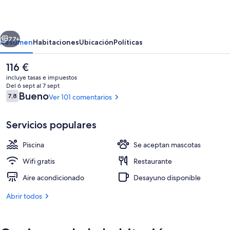
Palmeral
erior
Siguiente
77+
Resumen
Habitaciones
Ubicación
Políticas
El
116 €
precio
incluye tasas e impuestos
actual
Del 6 sept al 7 sept
es
Comentarios
Bueno
7,8
Ver 101 comentarios
7,8 de 10
de
116 €
Servicios populares
Piscina
Se aceptan mascotas
Habitación doble (Doble Vistas) | Vistas
Wifi gratis
Restaurante
Aire acondicionado
Desayuno disponible
Abrir todos