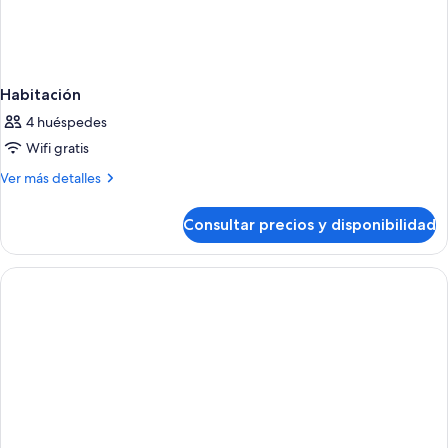
Habitación
4 huéspedes
Wifi gratis
Más
Ver más detalles
detalles
de
Consultar precios y disponibilidad
Habitación