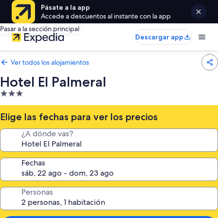
Pásate a la app
Accede a descuentos al instante con la app
Pasar a la sección principal
Descargar app
Ver todos los alojamientos
Hotel El Palmeral
Alojamiento
de
3.0 estrellas
Elige las fechas para ver los precios
¿A dónde vas?
Fechas
Personas