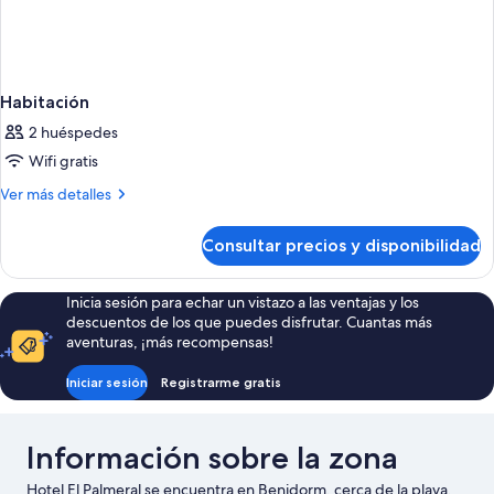
Habitación
2 huéspedes
Wifi gratis
Más
Ver más detalles
detalles
de
Consultar precios y disponibilidad
Habitación
Inicia sesión para echar un vistazo a las ventajas y los
descuentos de los que puedes disfrutar. Cuantas más
aventuras, ¡más recompensas!
Iniciar sesión
Registrarme gratis
Información sobre la zona
Hotel El Palmeral se encuentra en Benidorm, cerca de la playa.