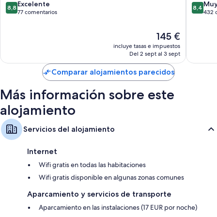
de
Casual
8.8
8.4
Excelente
Muy
8,8
8,4
Televisiones de pantalla plana con canales por satélite
Benidorm
Hoteles
sobre
sobre
77 comentarios
432 
Centro
10,
10,
Armarios o roperos, balcones y servicio de limpieza diario
de
Excelente,
Muy
El
145 €
Benido
77 comentarios
bueno,
precio
incluye tasas e impuestos
432 com
actual
Del 2 sept al 3 sept
es
de
Comparar alojamientos parecidos
145 €
Más información sobre este
alojamiento
Servicios del alojamiento
Internet
Wifi gratis en todas las habitaciones
Wifi gratis disponible en algunas zonas comunes
Aparcamiento y servicios de transporte
Aparcamiento en las instalaciones (17 EUR por noche)