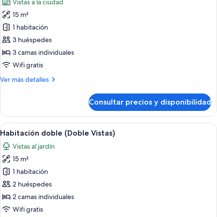
Vistas a la ciudad
las
15 m²
fotos
de
1 habitación
Habitación
3 huéspedes
doble
3 camas individuales
(Doble
Wifi gratis
+
Más
Ver más detalles
Cama
detalles
supletoria)
de
Consultar precios y disponibilidad
Habitación
doble
(Doble
Abrir
Habitación de hotel con cama, mesita d
20
+
Habitación doble (Doble Vistas)
todas
Cama
Vistas al jardín
supletoria)
las
15 m²
fotos
de
1 habitación
Habitación
2 huéspedes
doble
2 camas individuales
(Doble
Wifi gratis
Vistas)