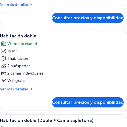
Más
Ver más detalles
detalles
de
Consultar precios y disponibilidad
Habitación
individual
Abrir
Habitación de hotel con una cama bie
16
Habitación doble
todas
Vistas a la ciudad
las
15 m²
fotos
de
1 habitación
Habitación
2 huéspedes
doble
2 camas individuales
Wifi gratis
Más
Ver más detalles
detalles
de
Consultar precios y disponibilidad
Habitación
doble
Abrir
Habitación de hotel con dos camas ind
12
Habitación doble (Doble + Cama supletoria)
todas