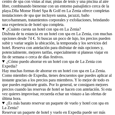
centro de spa con vistas al mar, pistas de tenis y una piscina al aire
libre, combinando bienestar con un entorno paisajístico cerca de la
playa.Dña Monse Hotel Spa & Golf en La Zenia ofrece completas
instalaciones de spa que incluyen sauna, jacuzzi, baño
turco/hammam, tratamientos corporales y exfoliaciones, brindando
una experiencia de hotel spa completa.
¿Cuánto cuesta un hotel con spa en La Zenia?
Disfruta de tu estancia en un hotel con spa en La Zenia, con muchas
opciones desde 74 €. Si buscas un poco de lujo, los precios pueden
subir y variar según la ubicación, la temporada y los servicios del
hotel. Reserva con antelación para disfrutar de más opciones y,
potencialmente, mejores tarifas, especialmente si planeas viajar en
fin de semana o cerca de días festivos.
¿Cómo puedo ahorrar en un hotel con spa de La Zenia con
Expedia?
Hay muchas formas de ahorrar en un hotel con spa en La Zenia.
Como miembro de Expedia, tienes descuentos que puedes aplicar al
instante gracias a los precios para miembros. Y lo mejor de todo es
que puedes registrarte gratis. Por lo general, se consiguen mejores
precios cuando las reservas de hotel se hacen con antelación. Si esta
vez quieres improvisar, recuerda echar un vistazo a las ofertas de
última hora.
¿Es más barato reservar un paquete de vuelo y hotel con spa en
La Zenia?
Reservar un paquete de hotel y vuelo en Expedia puede ser más