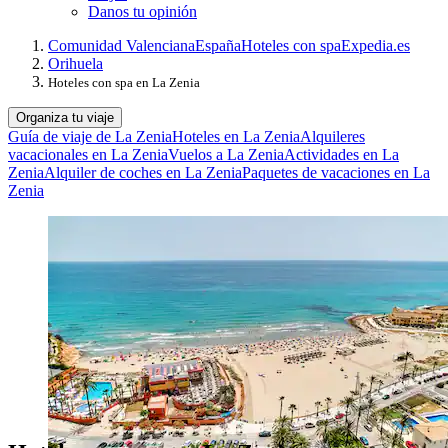
Danos tu opinión
Comunidad Valenciana
España
Hoteles con spa
Expedia.es
Orihuela
Hoteles con spa en La Zenia
Organiza tu viaje
Guía de viaje de La Zenia
Hoteles en La Zenia
Alquileres
vacacionales en La Zenia
Vuelos a La Zenia
Actividades en La
Zenia
Alquiler de coches en La Zenia
Paquetes de vacaciones en La
Zenia