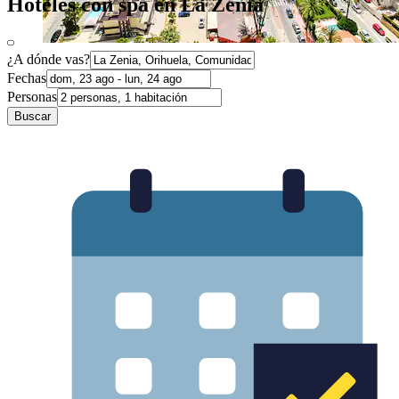
Hoteles con spa en La Zenia
¿A dónde vas?
Fechas
Personas
Buscar