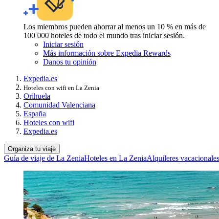
Los miembros pueden ahorrar al menos un 10 % en más de
100 000 hoteles de todo el mundo tras iniciar sesión.
Iniciar sesión
Más información sobre Expedia Rewards
Danos tu opinión
Expedia.es
Hoteles con wifi en La Zenia
Orihuela
Comunidad Valenciana
España
Hoteles con wifi
Expedia.es
Organiza tu viaje
Guía de viaje de La Zenia
Hoteles en La Zenia
Alquileres vacacionale